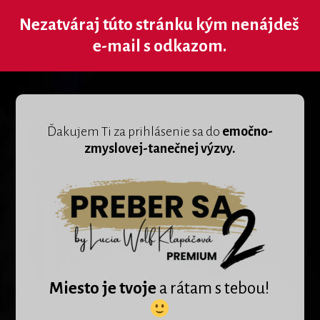
Nezatváraj túto stránku kým nenájdeš
e-mail s odkazom.
Ďakujem Ti za prihlásenie sa do
emočno-
zmyslovej-tanečnej výzvy.
Miesto je tvoje
a rátam s tebou!