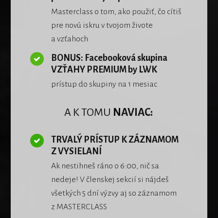
Masterclass o tom, ako použiť, čo cítiš
pre novú iskru v tvojom živote
a vzťahoch
BONUS: Facebooková skupina
VZŤAHY PREMIUM by LWK
prístup do skupiny na 1 mesiac
A K TOMU
NAVIAC
:
TRVALÝ PRÍSTUP K ZÁZNAMOM
Z VYSIELANÍ
Ak nestihneš ráno o 6:00, nič sa
nedeje! V členskej sekcií si nájdeš
všetkých 5 dní výzvy aj so záznamom
z MASTERCLASS