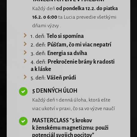
Každý deň
od pondelka 12.2. do piatka
16.2. o 6:00
ta Lucia prevedie všetkými
dňami výzvy .
1. deň:
Telo si spomína
2. deň:
Púšťam, čo mi viac nepatrí
3. deň:
Energia sa dvíha
4. deň:
Prekročenie brány k radosti
a k láske
5. deň:
Vášeň prúdi
5 DENNÝCH ÚLOH
Každý deň 1 denná úloha, ktorá ešte
viac ukotví v praxi, čo sa vo výzve naučí
MASTERCLASS "5 krokov
k ženskému magnetizmu: použi
potenciál svojich pocitov"