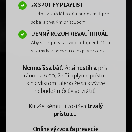
5X SPOTIFY PLAYLIST
Hudbu z každého dňa budeš mať pre
seba, s trvalým prístupom
DENNÝ ROZOHRIEVACÍ RITUÁL
Aby si pripravila svoje telo, neublížila
si a mala z pohybu čo najviac radostí
Nemusíš sa báť,
že
si nestihla
prísť
ráno na 6.00, že Ti uplynie prístup
k playlistom, alebo že sa k výzve
nebudeš môcť viac vrátiť.
Ku všetkému Ti zostáva
trvalý
prístup...
Online výzvou ťa prevedie