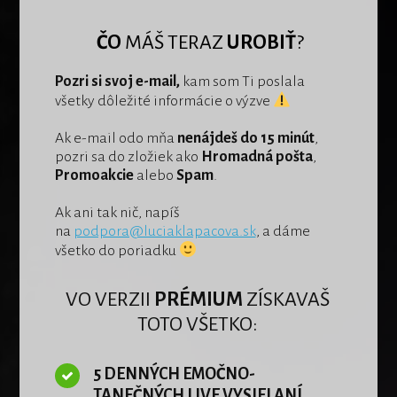
ČO
MÁŠ TERAZ
UROBIŤ
?
Pozri si svoj e-mail,
kam som Ti poslala
všetky dôležité informácie o výzve
Ak e-mail odo mňa
nenájdeš do 15 minút
,
pozri sa do zložiek ako
Hromadná pošta
,
Promoakcie
alebo
Spam
.
Ak ani tak nič, napíš
na
podpora@luciaklapacova.sk
, a dáme
všetko do poriadku
VO VERZII
PRÉMIUM
ZÍSKAVAŠ
TOTO VŠETKO:
5 DENNÝCH EMOČNO-
TANEČNÝCH LIVE VYSIELANÍ