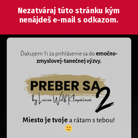
Nezatváraj túto stránku kým
nenájdeš e-mail s odkazom.
Ďakujem Ti za prihlásenie sa do
emočno-
zmyslovej-tanečnej výzvy.
Miesto je tvoje
a rátam s tebou!