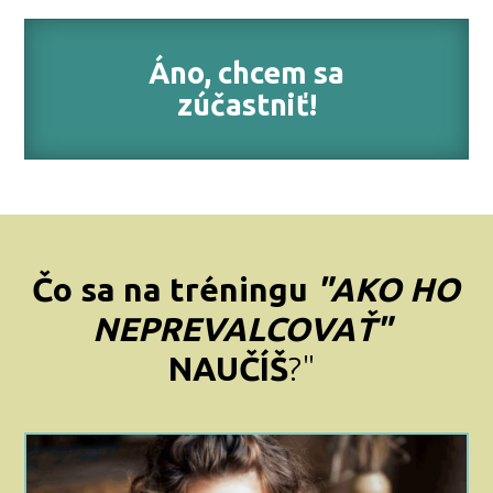
Áno, chcem sa
zúčastniť!
Čo sa na tréningu
"AKO HO
NEPREVALCOVAŤ"
NAUČÍŠ
?"