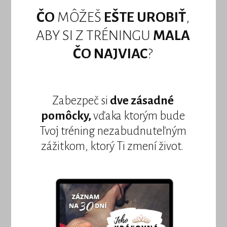
ČO
MÔŽEŠ
EŠTE UROBIŤ
,
ABY SI Z TRÉNINGU
MALA
ČO NAJVIAC
?
Zabezpeč si
dve zásadné
pomôcky,
vďaka ktorým bude
Tvoj tréning nezabudnuteľným
zážitkom, ktorý Ti zmení život.