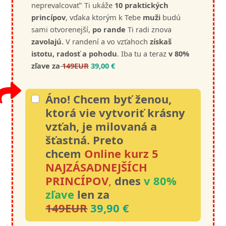
neprevalcovať" Ti ukáže
10 praktických
princípov
, vďaka ktorým k Tebe
muži
budú
sami otvorenejší,
po rande
Ti radi znova
zavolajú.
V randení a vo vzťahoch
získaš
istotu, radosť a pohodu
. Iba tu a teraz
v 80%
zľave za
149EUR
39,00 €
Áno! Chcem byť ženou,
ktorá vie vytvoriť krásny
vzťah, je milovaná a
šťastná.
Preto
chcem
Online kurz 5
NAJZÁSADNEJŠÍCH
PRINCÍPOV
,
dnes
v 80%
zľave
len za
149EUR
39,90 €