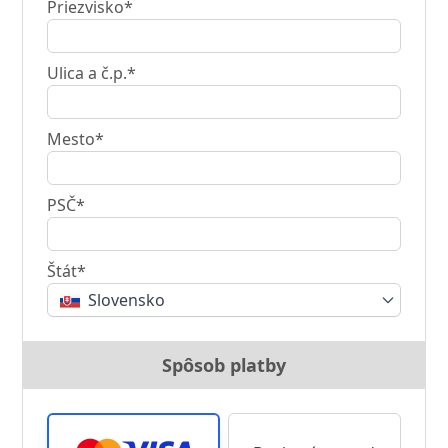
Priezvisko*
Ulica a č.p.*
Mesto*
PSČ*
Štát*
Slovensko
Spôsob platby