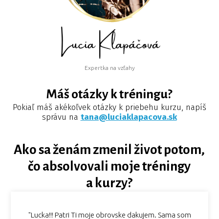
Expertka na vzťahy
Máš otázky k tréningu?
Pokiaľ máš akékoľvek otázky k priebehu kurzu, napíš
správu na
tana@luciaklapacova.sk
Ako sa ženám zmenil život potom,
čo absolvovali moje tréningy
a kurzy?
"Lucka!!! Patri Ti moje obrovske dakujem. Sama som