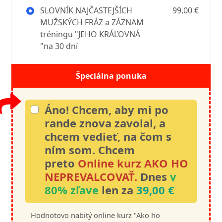
SLOVNÍK NAJČASTEJŠÍCH
99,00 €
MUŽSKÝCH FRÁZ a ZÁZNAM
tréningu "JEHO KRÁĽOVNÁ
"na 30 dní
Špeciálna ponuka
Áno! Chcem, aby mi po
rande znova zavolal, a
chcem vedieť, na čom s
ním som. Chcem
preto
Online kurz AKO HO
NEPREVALCOVAŤ.
Dnes
v
80% zľave
len za
39,00 €
Hodnotovo nabitý online kurz "Ako ho