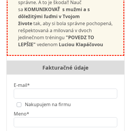
správne. A to je škoda!! Nauč
sa
KOMUNIKOVAŤ s mužmi a s
dôležitými ľuďmi v Tvojom
živote
tak, aby si bola správne pochopená,
rešpektovaná a milovaná v dvoch
jedinečnom tréningu
"POVEDZ TO
LEPŠIE"
vedenom
Luciou Klapáčovou
Fakturačné údaje
E-mail*
Nakupujem na firmu
Meno*