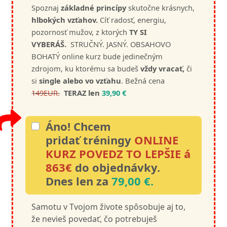
Spoznaj
základné princíp
y
skutočne krásnych,
hlbokých vzťahov.
Cíť radosť, energiu,
pozornosť mužov, z ktorých
TY SI
VYBERÁŠ.
STRUČNÝ. JASNÝ. OBSAHOVO
BOHATÝ online kurz bude jedinečným
zdrojom, ku ktorému sa budeš
vždy vracať,
či
si
single alebo vo vzťahu
. Bežná cena
149EUR.
TERAZ len
39,90 €
Áno! Chcem
pridať tréningy
ONLINE
KURZ POVEDZ TO LEPŠIE á
863€
do objednávky.
Dnes len za
79,00 €.
Samotu v Tvojom živote spôsobuje aj to,
že nevieš povedať, čo potrebuješ