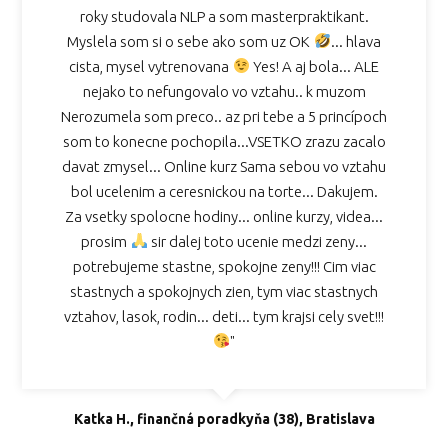
roky studovala NLP a som masterpraktikant.
Myslela som si o sebe ako som uz OK
... hlava
cista, mysel vytrenovana
Yes! A aj bola... ALE
nejako to nefungovalo vo vztahu.. k muzom
Nerozumela som preco.. az pri tebe a 5 princípoch
som to konecne pochopila...VSETKO zrazu zacalo
davat zmysel... Online kurz Sama sebou vo vztahu
bol ucelenim a ceresnickou na torte... Dakujem.
Za vsetky spolocne hodiny... online kurzy, videa...
prosim
sir dalej toto ucenie medzi zeny...
potrebujeme stastne, spokojne zeny!!! Cim viac
stastnych a spokojnych zien, tym viac stastnych
vztahov, lasok, rodin... deti... tym krajsi cely svet!!!
"
Katka H., finančná poradkyňa (38), Bratislava