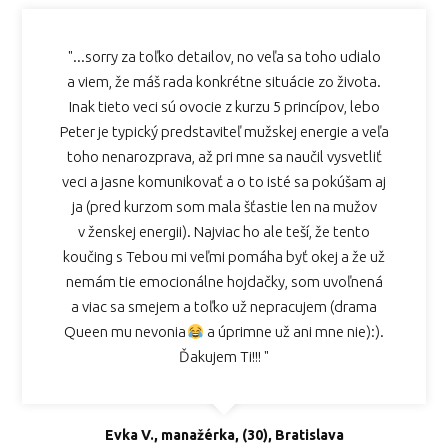
"...sorry za toľko detailov, no veľa sa toho udialo
a viem, že máš rada konkrétne situácie zo života.
Inak tieto veci sú ovocie z kurzu 5 princípov, lebo
Peter je typický predstaviteľ mužskej energie a veľa
toho nenarozprava, až pri mne sa naučil vysvetliť
veci a jasne komunikovať a o to isté sa pokúšam aj
ja (pred kurzom som mala šťastie len na mužov
v ženskej energii). Najviac ho ale teší, že tento
koučing s Tebou mi veľmi pomáha byť okej a že už
nemám tie emocionálne hojdačky, som uvoľnená
a viac sa smejem a toľko už nepracujem (drama
Queen mu nevonia
a úprimne už ani mne nie):).
Ďakujem Ti!!! "
Evka V., manažérka, (30), Bratislava