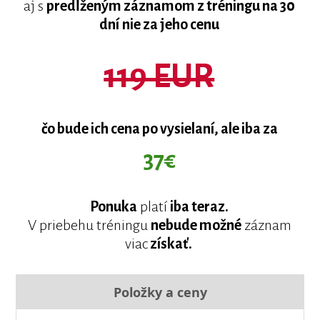
aj s
predĺženým záznamom z tréningu na 30
dní
nie za jeho cenu
119 EUR
čo bude ich cena po vysielaní, ale iba za
37€
Ponuka
platí
iba teraz.
V priebehu tréningu
nebude možné
záznam
viac
získať.
Položky a ceny