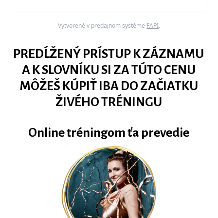
Vytvorené v predajnom systéme
FAPI
.
PREDĹŽENÝ PRÍSTUP K ZÁZNAMU
A K SLOVNÍKU SI ZA TÚTO CENU
MÔŽEŠ KÚPIŤ IBA DO ZAČIATKU
ŽIVÉHO TRÉNINGU
Online tréningom ťa prevedie