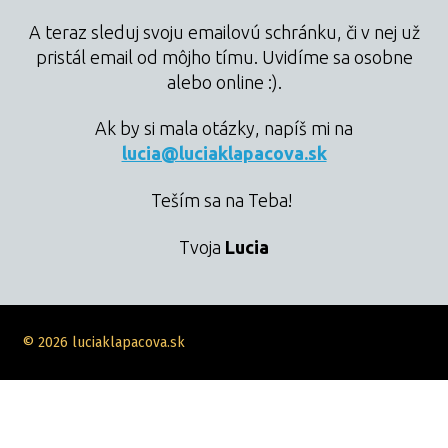
A teraz sleduj svoju emailovú schránku, či v nej už
pristál email od môjho tímu. Uvidíme sa osobne
alebo online :).
Ak by si mala otázky, napíš mi na
lucia@luciaklapacova.sk
Teším sa na Teba!
Tvoja
Lucia
© 2026 luciaklapacova.sk