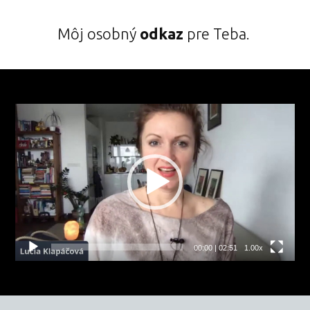
Môj osobný
odkaz
pre Teba.
Video
prehrávač
00:00
|
02:51
1.00x