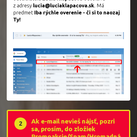
z adresy
lucia@luciaklapacova.sk
. Má
predmet
Iba rýchle overenie - či si to naozaj
Ty!
Ak e-mail nevieš nájsť, pozri
2
sa, prosím, do zložiek
Promoakcie/Spam/Hromadná