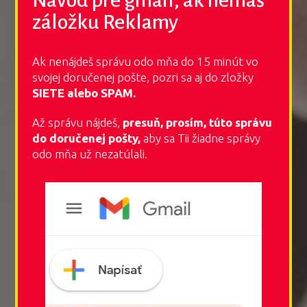
záložku Reklamy
Ak nenájdeš správu odo mňa do 15 minút vo
svojej doručenej pošte, pozri sa aj do zložky
SIETE alebo SPAM.
Až správu nájdeš,
presuň, prosím, túto správu
do doručenej pošty,
aby sa Tii žiadne správy
odo mňa už nezatúlali.