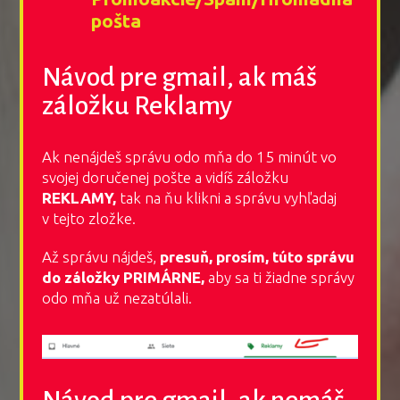
pošta
Návod pre gmail, ak máš
záložku Reklamy
Ak nenájdeš správu odo mňa do 15 minút vo
svojej doručenej pošte a vidíš záložku
REKLAMY,
tak na ňu klikni a správu vyhľadaj
v tejto zložke.
Až správu nájdeš,
presuň, prosím, túto správu
do záložky PRIMÁRNE,
aby sa ti žiadne správy
odo mňa už nezatúlali.
Návod pre gmail, ak nemáš