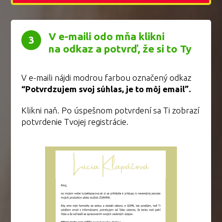
V e-maili odo mňa klikni
3
na odkaz a potvrď, že si to Ty
V e-maili nájdi modrou farbou označený odkaz
“Potvrdzujem svoj súhlas, je to môj email”.
Klikni naň. Po úspešnom potvrdení sa Ti zobrazí
potvrdenie Tvojej registrácie.