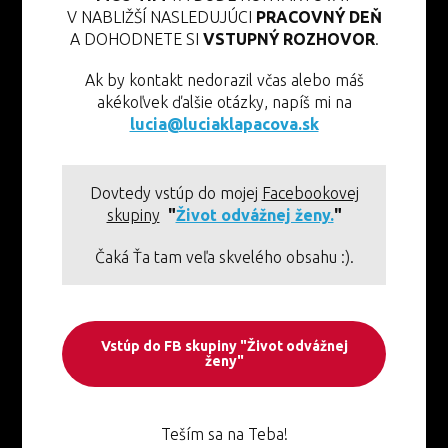
V NABLIŽŠÍ NASLEDUJÚCI
PRACOVNÝ DEŇ
A DOHODNETE SI
VSTUPNÝ ROZHOVOR
.
Ak by kontakt nedorazil včas alebo máš
akékoľvek ďalšie otázky, napíš mi na
lucia@luciaklapacova.sk
Dovtedy vstúp do mojej
Facebookovej
skupiny
"
Život odvážnej ženy.
"
Čaká Ťa tam veľa skvelého obsahu :).
Vstúp do FB skupiny "Život odvážnej
ženy"
Teším sa na Teba!