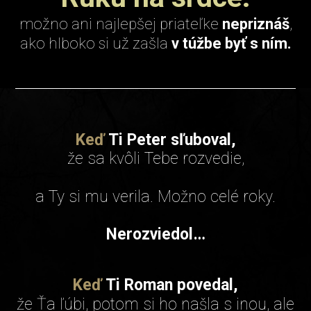
možno ani najlepšej priateľke
nepriznáš
,
ako hlboko si už zašla
v túžbe byť s ním.
Keď
Ti Peter sľuboval,
že sa kvôli Tebe rozvedie,
a Ty si mu verila. Možno celé roky.
Nerozviedol…
Keď
Ti Roman povedal,
že Ťa ľúbi, potom si ho našla s inou, ale