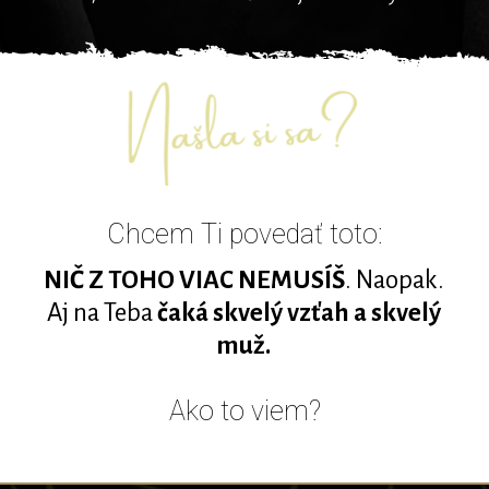
Chcem Ti povedať toto:
NIČ Z TOHO VIAC NEMUSÍŠ
. Naopak.
Aj na Teba
čaká skvelý vzťah a skvelý
muž.
Ako to viem?