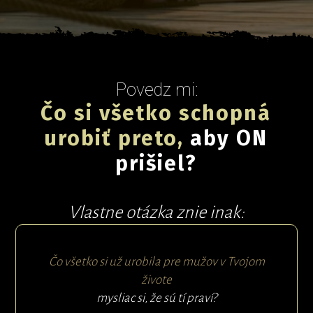
Povedz mi:
Čo si všetko schopná
urobiť preto,
aby ON
prišiel?
Vlastne otázka znie inak:
Čo všetko si už urobila pre mužov v Tvojom
živote
mysliac si, že sú tí praví?