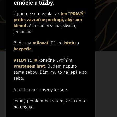
emócie a túžby.
Úprimne som verila, že
ten “PRAVÝ”
príde, zázračne pochopí, aký som
klenot.
Aká som vzácna, skvelá,
jedinečná.
Bude ma
milovať
. Dá mi
istotu
a
bezpečie
.
VTEDY
sa
JA
konečne uvoľním.
Prestanem hrať.
Budem naplno
sama sebou. Dám mu to najlepšie zo
seba.
A bude nám navždy krásne.
Jediný problém bol v tom, že takto to
nefunguje.