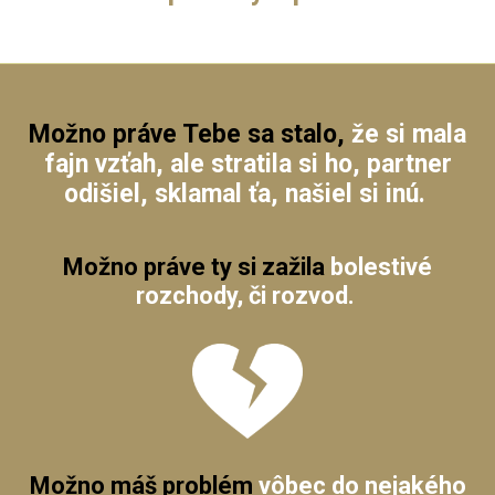
Možno práve Tebe sa stalo,
že si mala
fajn vzťah, ale stratila si ho, partner
odišiel, sklamal ťa, našiel si inú.
Možno práve ty
si zažila
bolestivé
rozchody, či rozvod.
Možno máš problém
vôbec do nejakého