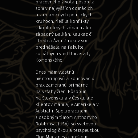
pracovného života pôsobila
som v najvyšších domácich
a zahraničných politických
kruhoch, riešila konflikty
v konflitkných zónach ako
západný Balkán, Kaukaz či
stredná Ázia. 5 rokov som
prednášala na Fakulte
sociálnych vied Univerzity
Komenského.
Dnes mám vlastnú
mentoringovú a koučovaciu
prax zameranú primárne
na vzťahy žien. Pôsobím
na Slovensku a v Česku, ale
klientov mám aj v Amerike a v
Austrálii. Spolupracujem
s osobným tímom Anthonyho
Robbinsa, (USA), so svetovou
psychologičkou a terapeutkou
Cloe Madanes a prešlo mi