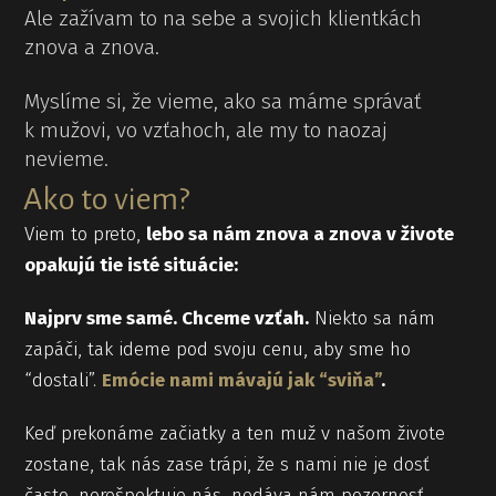
Ale zažívam to na sebe a svojich klientkách
znova a znova.
Myslíme si, že vieme, ako sa máme správať
k mužovi, vo vzťahoch, ale my to naozaj
nevieme.
Ako to viem?
Viem to preto,
lebo sa nám znova a znova v živote
opakujú tie isté situácie:
Najprv sme samé. Chceme vzťah.
Niekto sa nám
zapáči, tak ideme pod svoju cenu, aby sme ho
“dostali”.
Emócie nami mávajú jak “sviňa”
.
Keď prekonáme začiatky a ten muž v našom živote
zostane, tak nás zase trápi, že s nami nie je dosť
často, nerešpektuje nás, nedáva nám pozornosť,