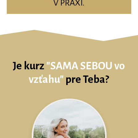
V PRAXI.
Je kurz
"
SAMA SEBOU vo
vzťahu"
pre Teba?