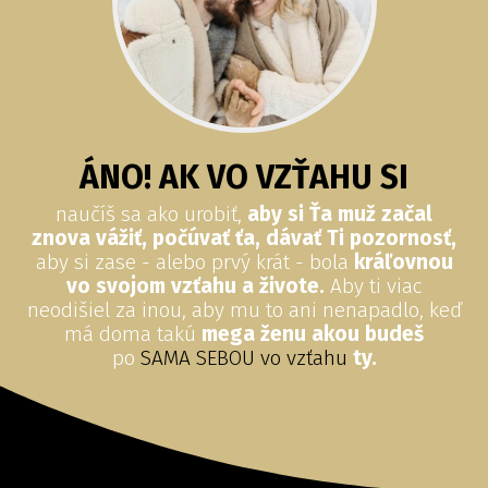
ÁNO! AK VO VZŤAHU SI
naučíš sa ako urobiť,
aby si Ťa muž začal
znova vážiť, počúvať ťa, dávať Ti pozornosť,
aby si zase - alebo prvý krát - bola
kráľovnou
vo svojom vzťahu a živote.
Aby ti viac
neodišiel za inou, aby mu to ani nenapadlo, keď
má doma takú
mega ženu akou budeš
po
SAMA SEBOU vo vzťahu
ty.