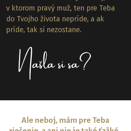
v ktorom pravý muž, ten pre Teba
do Tvojho života nepríde, a ak
príde, tak si nezostane.
Ale neboj, mám pre Teba
riešenie, a ani nie je také ťažké.