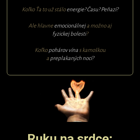
Koľko Ťa to už stálo
energie? Času? Peňazí?
Ale hlavne
emocionálnej
a možno aj
fyzickej
bolesti
?
Koľko
pohárov vína
s kamoškou
a
preplakaných nocí?
Ruku na srdce: