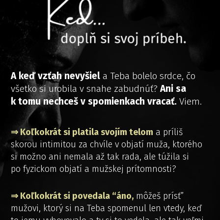
A keď vzťah nevyšiel
a Teba bolelo srdce, čo
všetko si urobila v snahe zabudnúť?
Ani sa
k tomu nechceš v spomienkach vracať.
Viem.
⇒ Koľkokrát si platila svojím telom
a príliš
skorou intimitou za chvíle v objatí muža, ktorého
si možno ani nemala až tak rada, ale túžila si
po fyzickom objatí a mužskej prítomnosti?
⇒ Koľkokrát si povedala “áno,
môžeš prísť”
mužovi, ktorý si na Teba spomenul len vtedy, keď