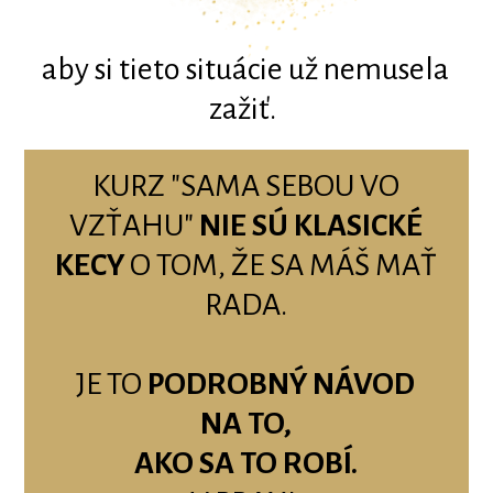
aby si tieto situácie už nemusela
zažiť.
KURZ "SAMA SEBOU VO
VZŤAHU"
NIE SÚ KLASICKÉ
KECY
O TOM, ŽE SA MÁŠ MAŤ
RADA.
JE TO
PODROBNÝ NÁVOD
NA TO,
AKO SA TO ROBÍ.