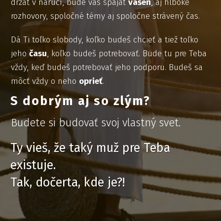
držať v náručí, bude vás spájať
vášeň
, aj hlboké
rozhovory, spoločné témy aj spoločne strávený čas.
Dá Ti toľko slobody, koľko budeš chcieť a tiež toľko
jeho
času
, koľko budeš potrebovať. Bude tu pre Teba
vždy, keď budeš potrebovať jeho podporu. Budeš sa
môcť vždy o neho
oprieť
.
T
S dobrým aj so zlým?
Budete si budovať svoj vlastný svet.
Ty vieš, že taký muž pre Teba
existuje.
Tak, dočerta, kde je?!