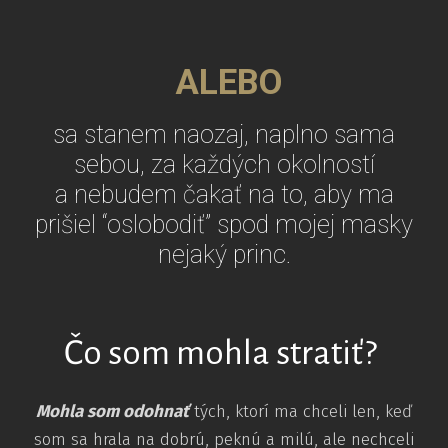
ALEBO
sa stanem naozaj, naplno sama
sebou, za každých okolností
a nebudem čakať na to, aby ma
prišiel “oslobodiť” spod mojej masky
nejaký princ.
Čo som mohla stratiť?
Mohla som odohnať
tých, ktorí ma chceli len, keď
som sa hrala na dobrú, peknú a milú, ale nechceli