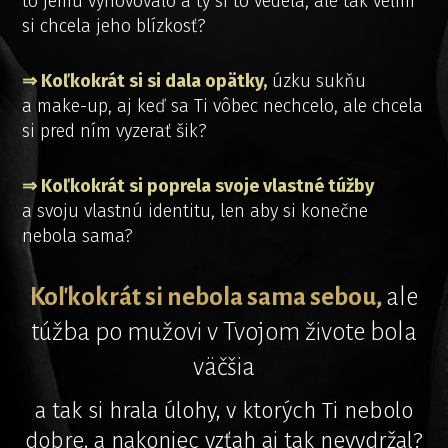
to jemu vyhovovalo a ty si to vedela, ale tak veľmi
si chcela jeho blízkosť?
⇒ Koľkokrát si si dala opätky,
úzku sukňu
a make-up, aj keď sa Ti vôbec nechcelo, ale chcela
si pred ním vyzerať šik?
⇒ Koľkokrát si poprela svoje vlastné túžby
a svoju vlastnú identitu, len aby si konečne
nebola sama?
Koľkokrát si nebola sama sebou,
ale
túžba po mužovi v Tvojom živote bola
väčšia
a tak si hrala úlohy, v ktorých Ti nebolo
dobre, a nakoniec vzťah aj tak nevydržal?