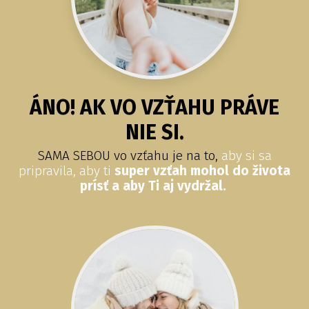
ÁNO! AK VO VZŤAHU PRÁVE
NIE SI.
SAMA SEBOU vo vzťahu je na to,
aby si sa
pripravila, aby ti
super vzťah mohol do života
prísť a aby Ti aj vydržal.