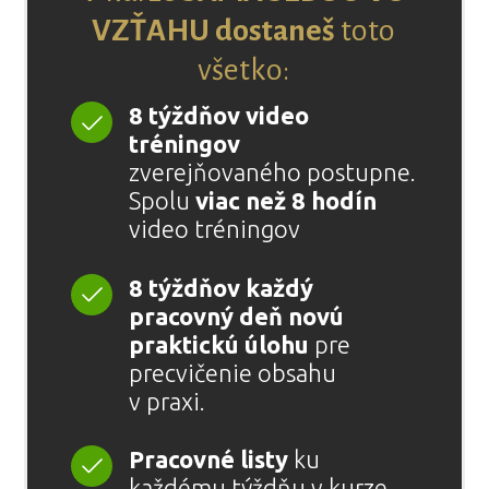
VZŤAHU dostaneš
toto
všetko:
8 týždňov video
tréningov
zverejňovaného postupne.
Spolu
viac než 8 hodín
video tréningov
8 týždňov každý
pracovný deň novú
praktickú úlohu
pre
precvičenie obsahu
v praxi.
Pracovné listy
ku
každému týždňu v kurze.