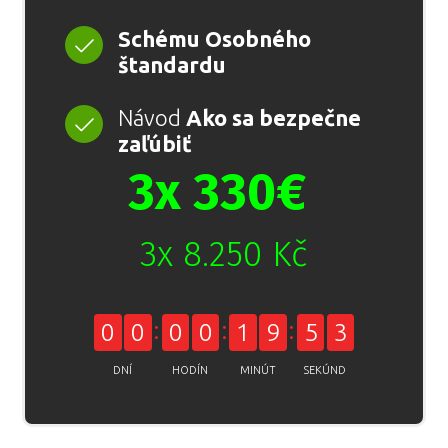
Schému Osobného
štandardu
Návod
Ako sa bezpečne
zaľúbiť
3x 330€
3x 8.250 Kč
0
0
0
0
1
9
5
3
DNÍ
HODÍN
MINÚT
SEKÚND