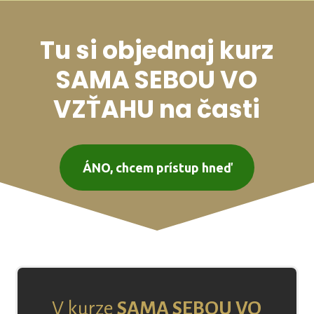
Tu si objednaj kurz
SAMA SEBOU VO
VZŤAHU na časti
ÁNO, chcem prístup hneď
V kurze
SAMA SEBOU VO