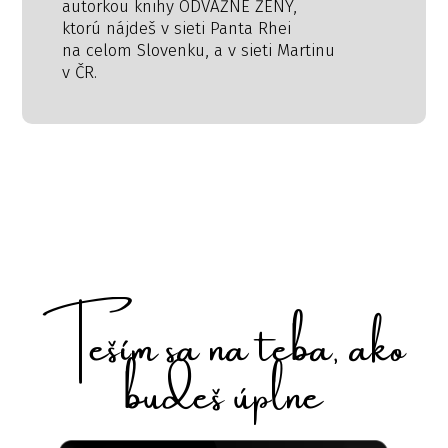
autorkou knihy ODVÁŽNE ŽENY,
ktorú nájdeš v sieti Panta Rhei
na celom Slovenku, a v sieti Martinu
v ČR.
Teším sa na teba, ako
budeš úplne