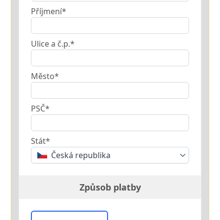
Příjmení*
Ulice a č.p.*
Město*
PSČ*
Stát*
Česká republika
Způsob platby