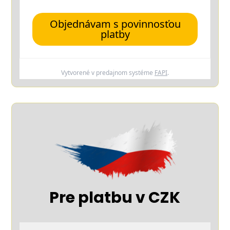
Objednávam s povinnosťou
platby
Vytvorené v predajnom systéme
FAPI
.
Pre platbu v CZK