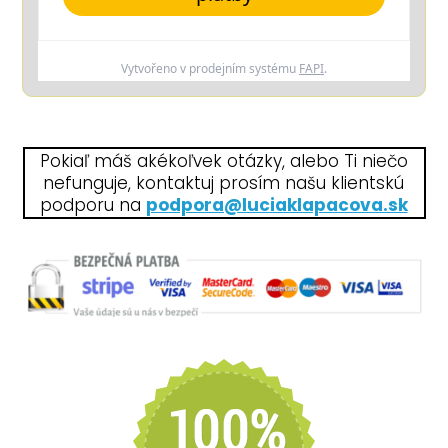
Vytvořeno v prodejním systému
FAPI
.
Pokiaľ máš akékoľvek otázky, alebo Ti niečo
nefunguje, kontaktuj prosím našu klientskú
podporu na
podpora@luciaklapacova.sk