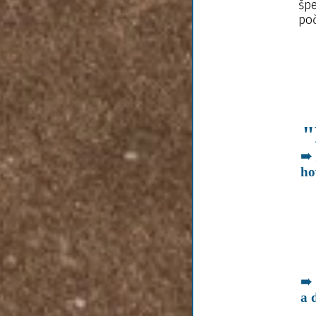
šp
po
"
➠ 
ho
➠ 
a 