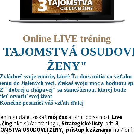
Online LIVE tréning
3 TAJOMSTVÁ OSUDOV
ŽENY"
Zvládneš svoje emócie, ktoré Ťa dnes nútia vo vzťahu
nemu do šialených vecí. Získaš svoju moc a hodnotu s
Z "dobrej a chápavej" sa staneš ženou, ktorej bude
cieť otvoriť svoj život
Konečne posunieš váš vzťah ďalej
réningu ďalej získaš
môj čas
a plnú pozornosť,
Live
učing
ako súčať tréningu,
Strategické listy
, pdf.
3
JOMSTVÁ OSUDOVEJ ŽENY
,
prístup k záznamu
na 7 dní,