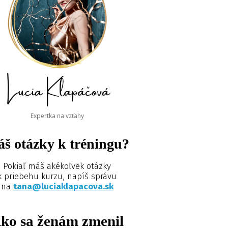
Expertka na vzťahy
š otázky k tréningu?
Pokiaľ máš akékoľvek otázky
k priebehu kurzu, napíš správu
na
tana@luciaklapacova.sk
ko sa ženám zmenil