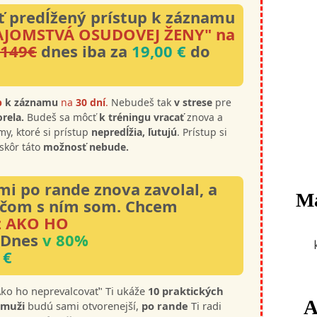
ť predĺžený prístup k záznamu
TAJOMSTVÁ OSUDOVEJ ŽENY" na
149€
dnes iba za
19,00 €
do
p
k záznamu
na
30 dní
.
Nebudeš tak
v strese
pre
orela.
Budeš sa môcť
k tréningu vracať
znova a
my, ktoré si prístup
nepredĺžia, ľutujú
. Prístup si
skôr táto
možnosť nebude.
mi po rande znova zavolal, a
Má
 čom s ním som. Chcem
z AKO HO
Dnes
v 80%
 €
Ako ho neprevalcovať" Ti ukáže
10 praktických
A
muži
budú sami otvorenejší,
po rande
Ti radi