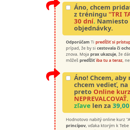
Áno, chcem prida
z tréningu
"TRI 
30 dní
.
Namiesto
objednávky.
Odporúčam
Ti
predĺžiť si prístu
prípad, že by si
cestovala či och
znova. Moja
prax ukazuje
, že dá
môžeš
predĺžiť
iba tu a teraz
,
ne
Áno! Chcem, aby 
chcem vedieť, na
preto
Online kur
NEPREVALCOVAŤ.
zľave
len za
39,00
Hodnotovo nabitý online kurz "
princípov
, vďaka ktorým k Tebe