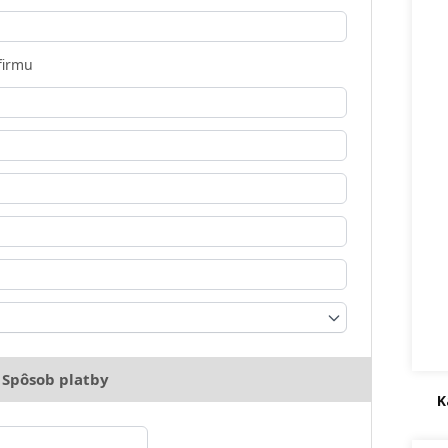
firmu
Spôsob platby
K