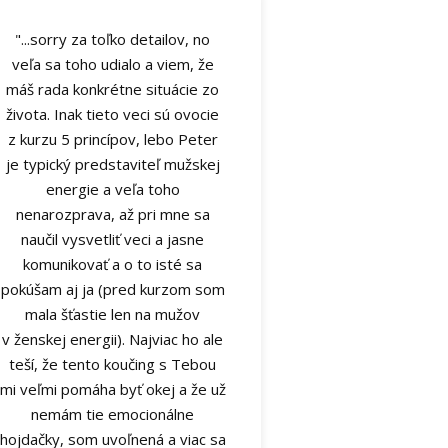
"...sorry za toľko detailov, no
veľa sa toho udialo a viem, že
máš rada konkrétne situácie zo
života. Inak tieto veci sú ovocie
z kurzu 5 princípov, lebo Peter
je typický predstaviteľ mužskej
energie a veľa toho
nenarozprava, až pri mne sa
naučil vysvetliť veci a jasne
komunikovať a o to isté sa
pokúšam aj ja (pred kurzom som
mala šťastie len na mužov
v ženskej energii). Najviac ho ale
teší, že tento koučing s Tebou
mi veľmi pomáha byť okej a že už
nemám tie emocionálne
hojdačky, som uvoľnená a viac sa