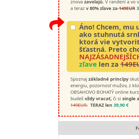
znova
zavolajú.
V randení a vo 
a teraz
v 80% zľave za
149EUR
3
Áno! Chcem, mu uk
ako stuhnutá srn
ktorá vie vytvori
šťastná.
Preto c
NAJZÁSADNEJŠÍC
zľave
len za
149E
Spoznaj
základné princíp
y
skut
energiu, pozornosť mužov, z kt
OBSAHOVO BOHATÝ online kurz 
budeš
vždy vracať,
či si
single 
149EUR.
TERAZ len
39,90 €
F