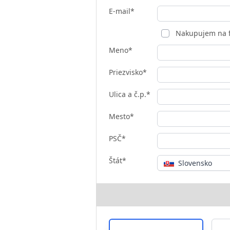
E-mail*
Nakupujem na 
Meno*
Priezvisko*
Ulica a č.p.*
Mesto*
PSČ*
Štát*
Slovensko