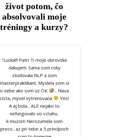
život potom, čo
absolvovali moje
tréningy a kurzy?
"Lucka!!! Patri Ti moje obrovske
dakujem. Sama som roky
studovala NLP a som
masterpraktikant. Myslela som si
o sebe ako som uz OK
... hlava
cista, mysel vytrenovana
Yes!
A aj bola... ALE nejako to
nefungovalo vo vztahu..
k muzom Nerozumela som
preco.. az pri tebe a 5 princípoch
som to konecne