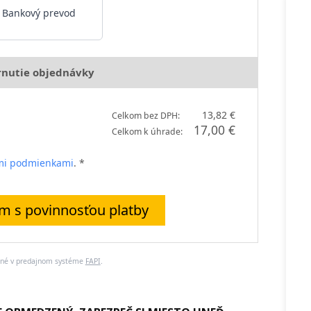
Bankový prevod
rnutie objednávky
13,82 €
Celkom bez DPH:
17,00 €
Celkom k úhrade:
mi podmienkami
. *
 s povinnosťou platby
ené v predajnom systéme
FAPI
.