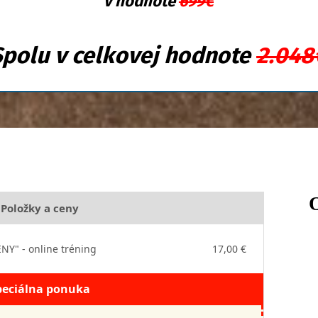
v hodnote
699€
Spolu v celkovej hodnote
2.048
Položky a ceny
Y" - online tréning
17,00 €
peciálna ponuka