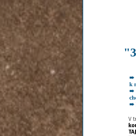
"
➠ 
k 
➠ 
ch
➠ 
V t
ko
TA