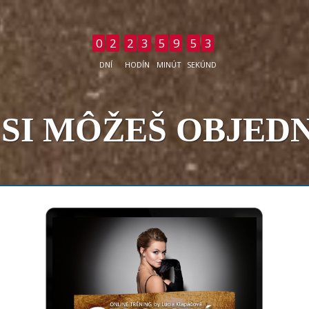
1
0
2
2
3
5
9
5
DNÍ
HODÍN
MINÚT
SEKÚND
2
 SI MÔŽEŠ OBJED