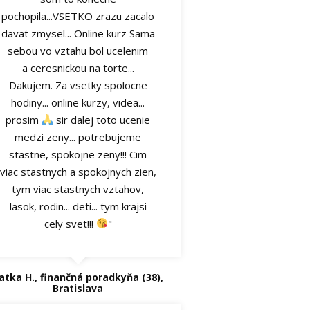
pochopila...VSETKO zrazu zacalo
davat zmysel... Online kurz Sama
sebou vo vztahu bol ucelenim
a ceresnickou na torte...
Dakujem. Za vsetky spolocne
hodiny... online kurzy, videa...
prosim
sir dalej toto ucenie
medzi zeny... potrebujeme
stastne, spokojne zeny!!! Cim
viac stastnych a spokojnych zien,
tym viac stastnych vztahov,
lasok, rodin... deti... tym krajsi
cely svet!!!
"
atka H., finančná poradkyňa (38),
Bratislava