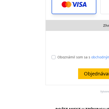
Zh
Oboznámil som sa s
obchodný
Objednávam
Vytvor