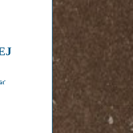
EJ
päť