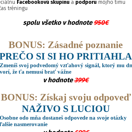
eciálnu
Facebookovú skupinu
a
podporu
môjho tímu
čas tréningu
spolu všetko v hodnote
950€
BONUS: Zásadné poznanie
PREČO SI SI HO PRITIAHLA
Zmeníš svoj podvedomý vzťahový signál, ktorý mu dn
vorí, že ťa nemusí brať vážne
v hodnote
399€
BONUS: Získaj svoju odpoveď
NAŽIVO S LUCIOU
Osobne odo mňa dostaneš odpovede na svoje otázky
ďalšie nasmerovanie