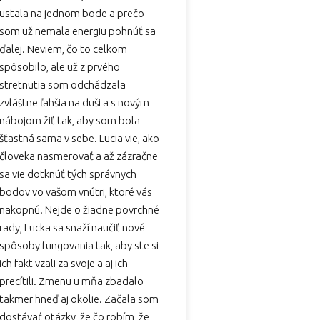
ustala na jednom bode a prečo
som už nemala energiu pohnúť sa
ďalej. Neviem, čo to celkom
spôsobilo, ale už z prvého
stretnutia som odchádzala
zvláštne ľahšia na duši a s novým
nábojom žiť tak, aby som bola
šťastná sama v sebe. Lucia vie, ako
človeka nasmerovať a až zázračne
sa vie dotknúť tých správnych
bodov vo vašom vnútri, ktoré vás
nakopnú. Nejde o žiadne povrchné
rady, Lucka sa snaží naučiť nové
spôsoby fungovania tak, aby ste si
ich fakt vzali za svoje a aj ich
precítili. Zmenu u mňa zbadalo
takmer hneď aj okolie. Začala som
dostávať otázky, že čo robím, že