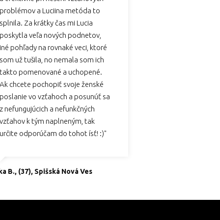
problémov a Luciina metóda to
splnila. Za krátky čas mi Lucia
poskytla veľa nových podnetov,
iné pohľady na rovnaké veci, ktoré
som už tušila, no nemala som ich
takto pomenované a uchopené.
Ak chcete pochopiť svoje ženské
poslanie vo vzťahoch a posunúť sa
z nefungujúcich a nefunkčných
vzťahov k tým naplneným, tak
určite odporúčam do tohot ísť! :)"
ka B., (37), Spišská Nová Ves