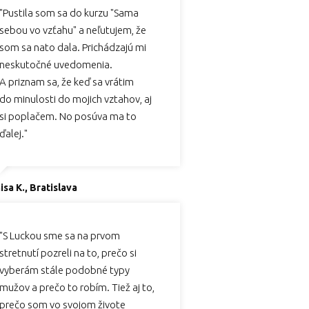
"Pustila som sa do kurzu "Sama
sebou vo vzťahu" a neľutujem, že
som sa nato dala. Prichádzajú mi
neskutočné uvedomenia.
A priznam sa, že keď sa vrátim
do minulosti do mojich vztahov, aj
si poplačem. No posúva ma to
ďalej."
isa K., Bratislava
"S Luckou sme sa na prvom
stretnutí pozreli na to, prečo si
vyberám stále podobné typy
mužov a prečo to robím. Tiež aj to,
prečo som vo svojom živote