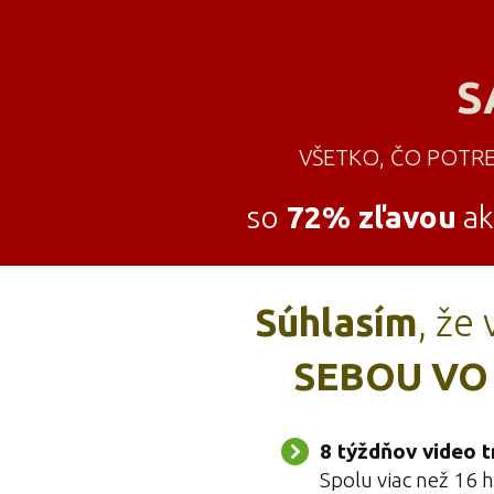
S
VŠETKO, ČO POTREB
so
72% zľavou
a
Súhlasím
, že
SEBOU VO
8 týždňov video 
Spolu viac než 16 