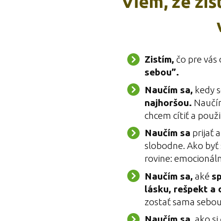
Viem, že zis
Zistím,
čo pre vás
sebou”.
Naučím sa,
kedy 
najhoršou.
Naučím
chcem cítiť a použi
Naučím sa
prijať a
slobodne. Ako byť 
rovine: emocionálne
Naučím sa,
aké
sp
lásku, rešpekt a
zostať sama sebou
Naučím sa,
ako si