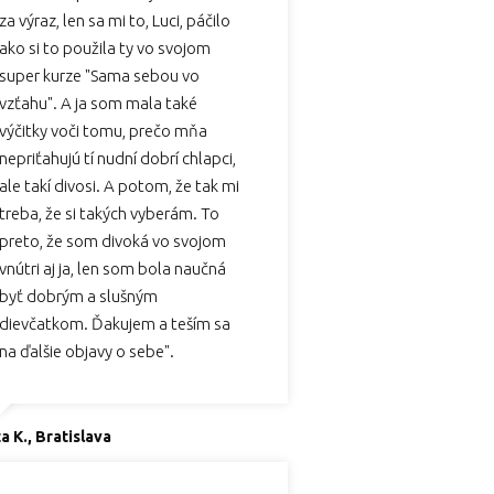
za výraz, len sa mi to, Luci, páčilo
ako si to použila ty vo svojom
super kurze "Sama sebou vo
vzťahu". A ja som mala také
výčitky voči tomu, prečo mňa
nepriťahujú tí nudní dobrí chlapci,
ale takí divosi. A potom, že tak mi
treba, že si takých vyberám. To
preto, že som divoká vo svojom
vnútri aj ja, len som bola naučná
byť dobrým a slušným
dievčatkom. Ďakujem a teším sa
na ďalšie objavy o sebe".
a K., Bratislava