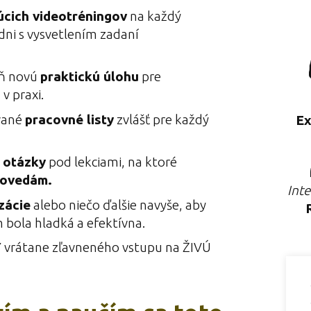
úcich videotréningov
na každý
dni s vysvetlením zadaní
eň novú
praktickú úlohu
pre
v praxi.
vané
pracovné listy
zvlášť pre každý
Ex
a
otázky
pod lekciami, na ktoré
ovedám.
Inte
izácie
alebo niečo ďalšie navyše, aby
 bola hladká a efektívna.
Y
vrátane zľavneného vstupu na ŽIVÚ