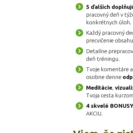
5 ďalších doplňuj
pracovný deň v týž
konkrétnych úloh.
Každý pracovný d
precvičenie obsahu 
Detailne prepraco
deň tréningu.
Tvoje komentáre 
osobne denne
odp
Meditácie
,
vizual
Tvoja cesta kurzom
4 skvelé BONUS
AKCIU.