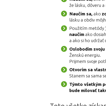
že lásku, dôveru a
Naučím sa,
ako
zo
lásku a obdiv môj
Použitím metódy
naučím
ako dosiah
a ako si ho udržať
Oslobodím svoju
Ženskú energiu.
Prijmem svoje potl
Otvorím sa vlast
Stanem sa sama s
Týmto všetkým pô
bude milovať tak