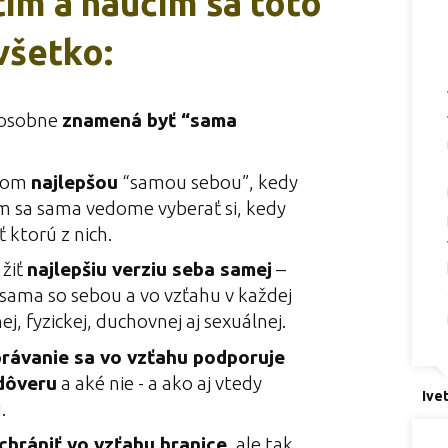
tím a naučím sa toto
všetko:
 osobne
znamená byť “sama
som
najlepšou
“samou sebou”, kedy
 sa sama vedome vyberať si, kedy
ť ktorú z nich.
 žiť
najlepšiu verziu seba samej
–
sama so sebou a vo vzťahu v každej
j, fyzickej, duchovnej aj sexuálnej.
rávanie sa vo vzťahu podporuje
 dôveru
a aké nie - a ako aj vtedy
Ivet
.
chrániť vo vzťahu hranice,
ale tak,