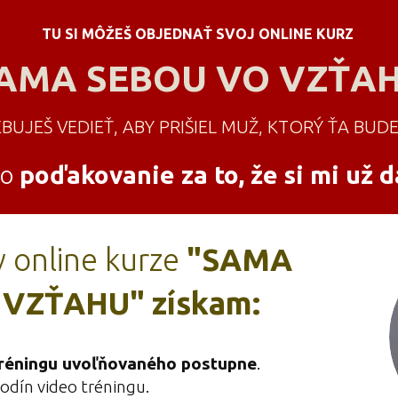
TU SI MÔŽEŠ OBJEDNAŤ SVOJ ONLINE KURZ
AMA SEBOU VO VZŤA
UJEŠ VEDIEŤ, ABY PRIŠIEL MUŽ, KTORÝ ŤA BUDE
ko
poďakovanie za to, že si mi už d
 v online kurze
"SAMA
 VZŤAHU"
získam:
tréningu uvoľňovaného postupne
.
hodín video tréningu.