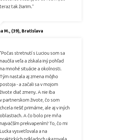
teraz tak žiarim."
a M., (39), Bratislava
"Počas stretnutí s Luciou som sa
naučila veľa a získala iný pohľad
na mnohé situácie a okolnosti.
Tým nastala aj zmena môjho
postoja - a začali sa v mojom
živote diať zmeny. A nie iba
v partnerskom živote, čo som
chcela riešiť primárne, ale aj v iných
oblastiach. A čo bolo pre mňa
najväčším prekvapením? To, čo mi
Lucka vysvetľovala a na
praktických príkladoch ukazovala