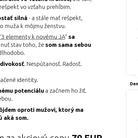
 rešpekt vo vzťahu prehĺbim.
stať silná
- a stále mať rešpekt,
ho muža k môjmu ženstvu.
“3 elementy k novému JA
”
sa
nuť stav toho, že
som sama sebou
 dlhodobo.
 divokosť
. Nespútanosť. Radosť.
ačené identity.
Den
nému potenciálu
a začnem ho žiť.
ebou.
jdem oproti mužovi, ktorý ma
ú aká som.