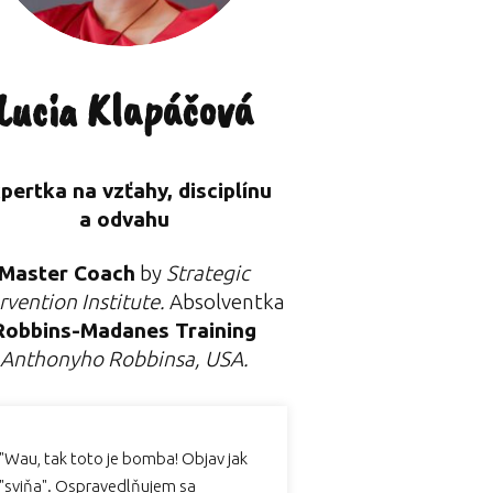
Lucia Klapáčová
pertka na vzťahy, disciplínu
a odvahu
Master Coach
by
Strategic
rvention Institute.
Absolventka
Robbins-Madanes Training
Anthonyho Robbinsa, USA.
"Wau, tak toto je bomba! Objav jak
"sviňa". Ospravedlňujem sa