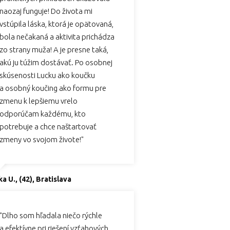
naozaj funguje! Do života mi
vstúpila láska, ktorá je opätovaná,
bola nečakaná a aktivita prichádza
zo strany muža! A je presne taká,
akú ju túžim dostávať. Po osobnej
skúsenosti Lucku ako koučku
a osobný koučing ako formu pre
zmenu k lepšiemu vrelo
odporúčam každému, kto
potrebuje a chce naštartovať
zmeny vo svojom živote!"
a U., (42), Bratislava
"Dlho som hľadala niečo rýchle
a efektívne pri riešení vzťahových