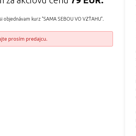
m za akciovú cenu
79 EUR.
o si objednávam kurz "SAMA SEBOU VO VZŤAHU".
ujte prosím predajcu.