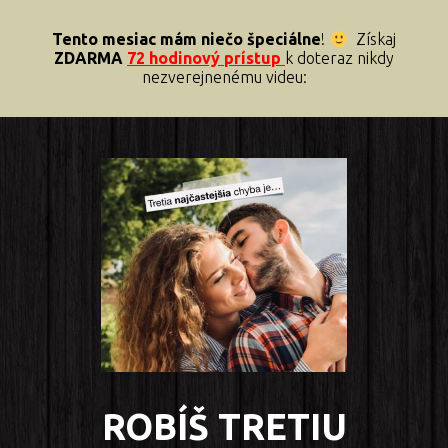
Tento mesiac mám niečo špeciálne
!
Získaj
ZDARMA
72 hodinový prístup
k doteraz nikdy
nezverejnenému videu:
ROBÍŠ TRETIU