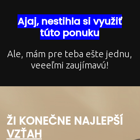
Ajaj, nestihla si využiť
túto ponuku
Ale, mám pre teba ešte jednu,
veeeľmi zaujímavú!
ŽI KONEČNE NAJLEPŠÍ
VZŤAH