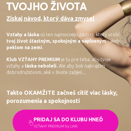
TVOJHO ŽIVOTA
Získaj návod, ktorý dáva zmysel
Vzťahy a láska
sú ten najmocnejší nástroj, ktorý urobí
tvoj život šťastným, spokojným a naplneným
- alebo
peklom na zemi
.
Klub VZŤAHY PREMIUM
je tu pre teba, aby tvoje
vzťahy a
láska neboleli.
Ale aby boli najkrajším
dobrodružstvom, aké v živote zažiješ...
Takto OKAMŽITE začneš cítiť viac lásky,
porozumenia a spokojnosti
PRIDAJ SA DO KLUBU HNEĎ
VZŤAHY PREMIUM by LWK