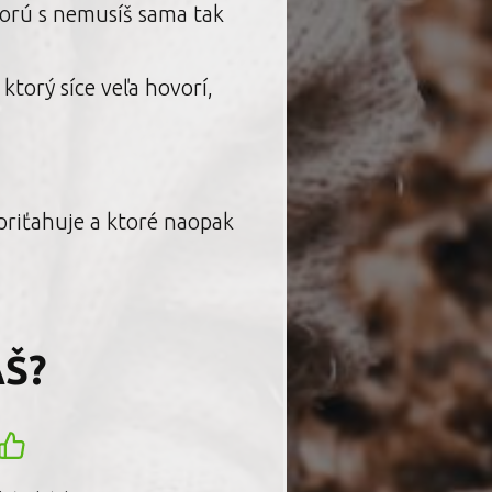
torú s nemusíš sama tak
ktorý síce veľa hovorí,
 priťahuje a ktoré naopak
AŠ?