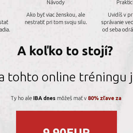
Návody
Prakti
o
Ako byť viac ženskou, ale
Uvidíš v pr
stať
nestratiť pri tom svoju silu.
správanie ved
adia.
od seba odrád
A koľko to stojí?
 tohto online tréningu 
Ty ho ale
IBA dnes
môžeš mať v
80% zľave za
9.90EUR