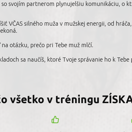
 so svojím partnerom plynujelšiu komunikáciu, o k
íšiť VČAS silného muža v mužskej energii, od hráča, 
nekoná.
na otázku, prečo pri Tebe muž mlčí.
kladoch sa naučíš, ktoré Tvoje správanie ho k Tebe
čo všetko v tréningu ZÍSK