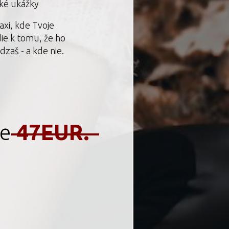
cké ukážky
axi, kde Tvoje
ie k tomu, že ho
zaš - a kde nie.
je
47EUR.