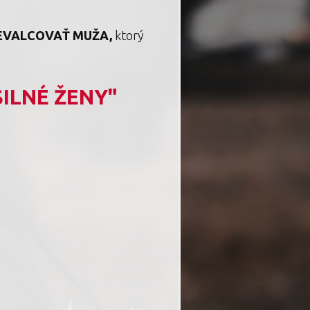
EVALCOVAŤ MUŽA,
ktorý
SILNÉ ŽENY"