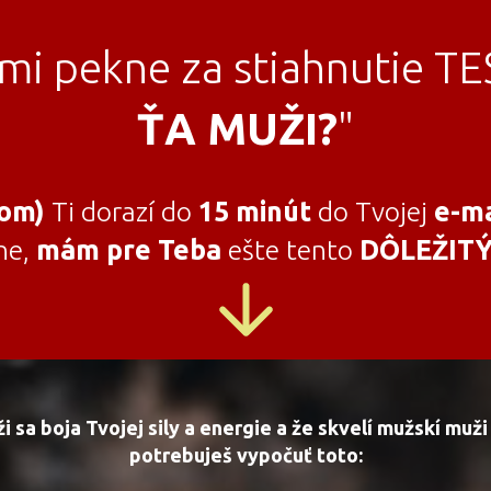
ľmi pekne za stiahnutie T
ŤA MUŽI?
"
kom)
Ti dorazí do
15 minút
do Tvojej
e-ma
ne,
mám pre Teba
ešte tento
DÔLEŽITÝ
i sa boja Tvojej sily a energie a že skvelí mužskí muži 
potrebuješ vypočuť toto: