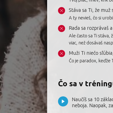
Stáva sa Ti, že muž
A ty nevieš, čo si urobil
Rada sa rozprávaš a
Ale často sa Ti stáva,
viac, než dosávaš nasp
Muži Ti niečo sľúbia
Čo je paradox, keďže Ty
Čo sa v trénin
Naučíš sa 10 zákla
neboja. Naopak, zač