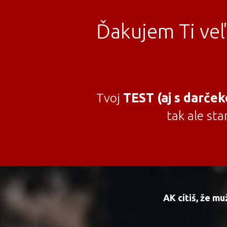
Ďakujem Ti ve
Tvoj
TEST (aj s darče
tak ale sta
AK cítiš, že muž