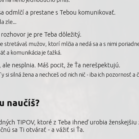
 sa odmlčí a prestane s Tebou komunikovať.
a zle...
 rozhovor je pre Teba dôležitý.
 že stretávaš mužov, ktorí mlčia a nedá sa a s nimi poriad
äť a komunikácia je ťažká.
, ale nesplnia. Máš pocit, že Ťa nerešpektujú.
 si silná žena a nechceš od nich nič - iba ich pozornosť a č
gu naučíš?
dných TIPOV, ktoré z Teba ihneď urobia ženskejšiu 
nú sa Ti otvárať - a vážiť si Ťa.