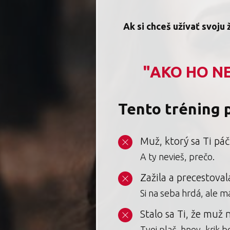
Ak si chceš užívať svoju 
"AKO HO NE
Tento tréning p
Muž, ktorý sa Ti páči
A ty nevieš, prečo.
Zažila a precestoval
Si na seba hrdá, ale m
Stalo sa Ti, že muž 
Tvoj plač, hnev, krik b