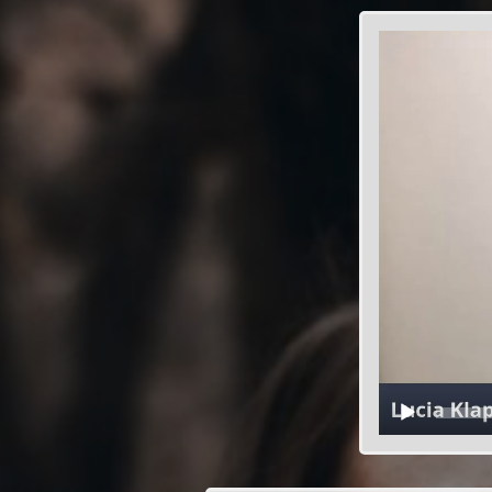
Video
prehrávač