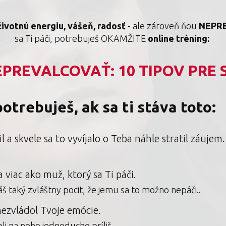
životnú energiu, vášeň, radosť
- ale zároveň ňou
NEPR
sa Ti páči, potrebuješ OKAMŽITE
online tréning:
PREVALCOVAŤ: 10 TIPOV PRE 
otrebuješ, ak sa ti stáva toto:
l a skvele sa to vyvíjalo o Teba náhle stratil záujem.
a viac ako muž, ktorý sa Ti páči.
áš taký zvláštny pocit, že jemu sa to možno nepáči..
nezvládol Tvoje emócie.
oli na neho jednoducho príliš.