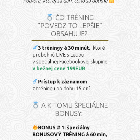
Potvora, ktorej sa darí, čoho sa dotkne
.
ČO TRÉNING
"POVEDZ TO LEPŠIE"
OBSAHUJE?
3 tréningy á 30 minút,
ktoré
prebehnú LIVE s Luciou
v špeciálnej Facebookovej skupine
v bežnej cene
199EUR
Prístup k záznamom
z tréningu po dobu 15 dní
A K TOMU ŠPECIÁLNE
BONUSY:
BONUS # 1: špeciálny
BONUSOVÝ TRÉNING á 60 min,