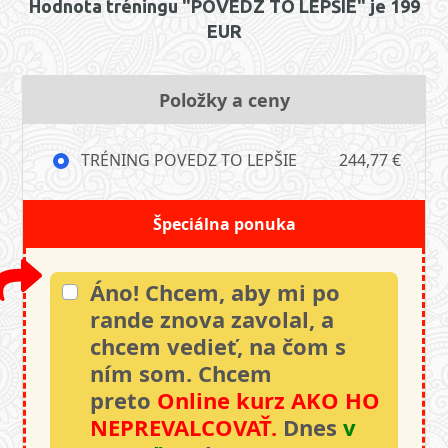
Hodnota tréningu "POVEDZ TO LEPŠIE" je 199
EUR
Položky a ceny
TRÉNING POVEDZ TO LEPŠIE
244,77 €
Špeciálna ponuka
Áno! Chcem, aby mi po
rande znova zavolal, a
chcem vedieť, na čom s
ním som. Chcem
preto
Online kurz AKO HO
NEPREVALCOVAŤ.
Dnes
v