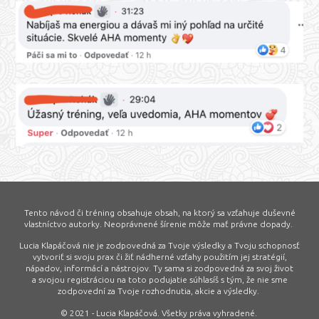
Tento návod či tréning obsahuje obsah, na ktorý sa vzťahuje duševné
vlastníctvo autorky. Neoprávnené šírenie môže mať právne dopady.
Lucia Klapáčová nie je zodpovedná za Tvoje výsledky a Tvoju schopnosť
vytvoriť si svoju prax či žiť nádherné vzťahy použitím jej stratégií,
nápadov, informácí a nástrojov. Ty sama si zodpovedná za svoj život
a svojou registráciou na toto podujatie súhlasíš s tým, že nie sme
zodpovední za Tvoje rozhodnutia, akcie a výsledky.
© 2021 - Lucia Klapáčová. Všetky práva vyhradené.