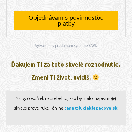
Objednávam s povinnosťou
platby
Vytvorené v predajnom systéme
FAPI
.
Ďakujem Ti za toto skvelé rozhodnutie.
Zmení Ti život, uvidíš!
Ak by čokoľvek neprebehlo, ako by malo, napíš mojej
skvelej pravej ruke Táni na
tana@luciaklapacova.sk