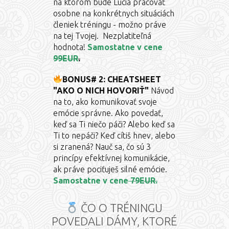
na ktorom bude Lucia pracovať
osobne na konkrétnych situáciách
členiek tréningu - možno práve
na tej Tvojej. Nezplatiteľná
hodnota!
Samostatne v cene
99EUR
.
BONUS# 2: CHEATSHEET
"AKO O NICH HOVORIŤ"
Návod
na to, ako komunikovať svoje
emócie správne. Ako povedať,
keď sa Ti niečo páči? Alebo keď sa
Ti to nepáči? Keď cítiš hnev, alebo
si zranená? Nauč sa, čo sú 3
princípy efektívnej komunikácie,
ak práve pociťuješ silné emócie.
Samostatne v cene
79EUR.
ČO O TRÉNINGU
POVEDALI DÁMY, KTORÉ