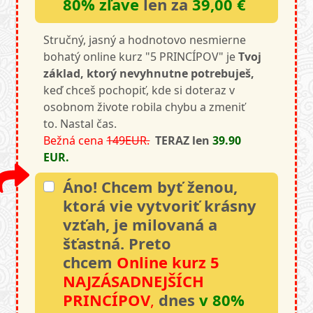
80% zľave
len za
39,00 €
Stručný, jasný a hodnotovo nesmierne
bohatý online kurz "5 PRINCÍPOV" je
Tvoj
základ, ktorý nevyhnutne potrebuješ,
keď chceš pochopiť, kde si doteraz v
osobnom živote robila chybu a zmeniť
to. Nastal čas.
Bežná cena
149EUR.
TERAZ
len
39.90
EUR.
Áno! Chcem byť ženou,
ktorá vie vytvoriť krásny
vzťah, je milovaná a
šťastná.
Preto
chcem
Online kurz 5
NAJZÁSADNEJŠÍCH
PRINCÍPOV
,
dnes
v 80%