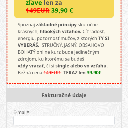
zľave
len za
149EUR
39,90 €
Spoznaj
základné princípy
skutočne
krásnych,
hlbokých vzťahov.
Cíť radosť,
energiu, pozornosť mužov, z ktorých
TY SI
VYBERÁŠ.
STRUČNÝ. JASNÝ. OBSAHOVO
BOHATÝ online kurz bude jedinečným
zdrojom, ku ktorému sa budeš
vždy vracať,
či si
single alebo vo vzťahu
.
Bežná cena
149EUR.
TERAZ
len
39.90€
Fakturačné údaje
E-mail*