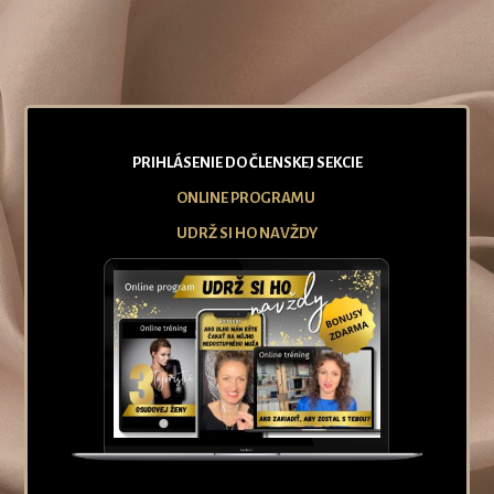
PRIHLÁSENIE DO ČLENSKEJ SEKCIE
ONLINE PROGRAMU
UDRŽ SI HO NAVŽDY