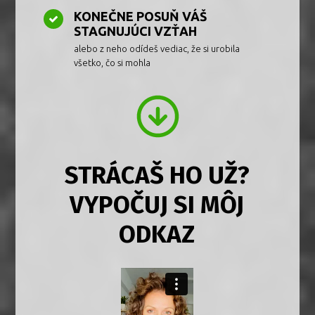
KONEČNE POSUŇ VÁŠ
STAGNUJÚCI VZŤAH
alebo z neho odídeš vediac, že si urobila
všetko, čo si mohla
STRÁCAŠ HO UŽ?
VYPOČUJ SI MÔJ
ODKAZ