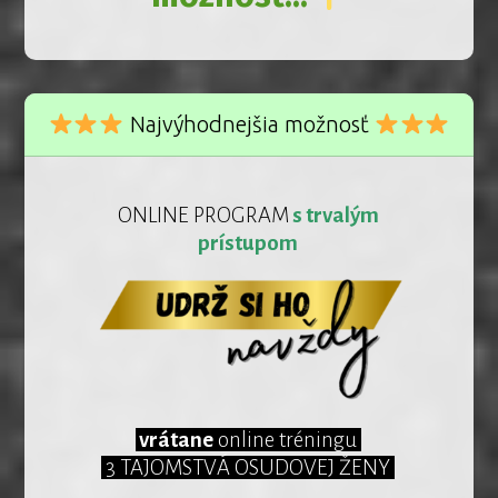
Najvýhodnejšia možnosť
ONLINE PROGRAM
s trvalým
prístupom
vrátane
online tréningu
3 TAJOMSTVÁ OSUDOVEJ ŽENY