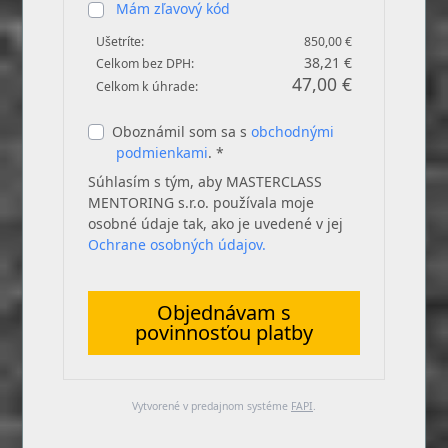
Mám zľavový kód
Ušetríte:
850,00 €
38,21 €
Celkom bez DPH:
47,00 €
Celkom k úhrade:
Oboznámil som sa s
obchodnými
podmienkami
. *
Súhlasím s tým, aby MASTERCLASS
MENTORING s.r.o. používala moje
osobné údaje tak, ako je uvedené v jej
Ochrane osobných údajov.
Objednávam s
povinnosťou platby
Vytvorené v predajnom systéme
FAPI
.