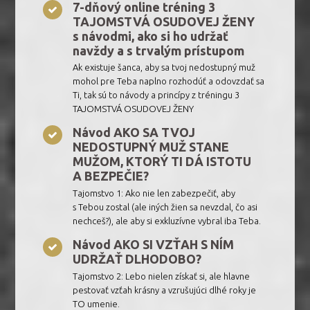
7-dňový online tréning 3
TAJOMSTVÁ OSUDOVEJ ŽENY
s návodmi, ako si ho udržať
navždy a s trvalým prístupom
Ak existuje šanca, aby sa tvoj nedostupný muž
mohol pre Teba naplno rozhodúť a odovzdať sa
Ti, tak sú to návody a princípy z tréningu 3
TAJOMSTVÁ OSUDOVEJ ŽENY
Návod AKO SA TVOJ
NEDOSTUPNÝ MUŽ STANE
MUŽOM, KTORÝ TI DÁ ISTOTU
A BEZPEČIE?
Tajomstvo 1: Ako nie len zabezpečiť, aby
s Tebou zostal (ale iných žien sa nevzdal, čo asi
nechceš?), ale aby si exkluzívne vybral iba Teba.
Návod AKO SI VZŤAH S NÍM
UDRŽAŤ DLHODOBO?
Tajomstvo 2: Lebo nielen získať si, ale hlavne
pestovať vzťah krásny a vzrušujúci dlhé roky je
TO umenie.