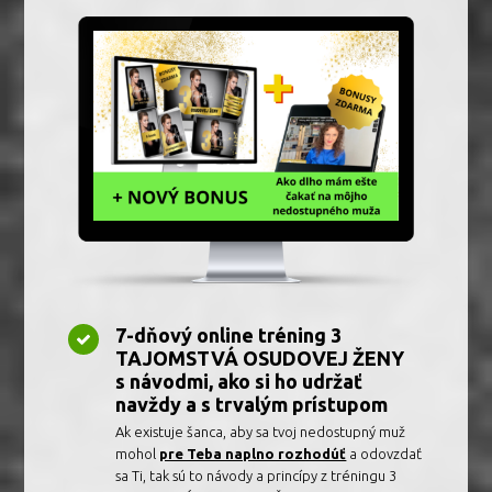
7-dňový online tréning 3
TAJOMSTVÁ OSUDOVEJ ŽENY
s návodmi, ako si ho udržať
navždy a s trvalým prístupom
Ak existuje šanca, aby sa tvoj nedostupný muž
mohol
pre Teba naplno rozhodúť
a odovzdať
sa Ti, tak sú to návody a princípy z tréningu 3