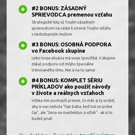
#2 BONUS: ZÁSADNÝ
SPRIEVODCA premenou vzťahu
Strategické listy sú Tvojím zásadným
sprievodcom na ceste k zmene Tvojho vzťahu
s nedostupným mužom.
#3 BONUS: OSOBNÁ PODPORA
vo Facebook skupine
Lebo tvoja situácia má svoje špecifiká. V skupine
získaš podporu od môjho špeciálne
trénovaného tímu. Nie si na to sama!
#4 BONUS: KOMPLET SÉRIU
PRÍKLADOV ako použiť návody
v živote a reálnych vzťahoch
Vďaka nim pochopíš presne, čo máš aj ty urobiť,
aby si viac nebola "fajn baba, keď má on práve
čas", ale "žena na manželstvo a vzťah" - ak si to
budeš priať.