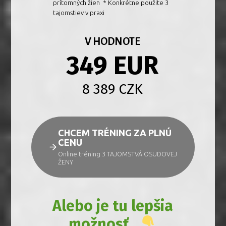
prítomných žien * Konkrétne použite 3
tajomstiev v praxi
V HODNOTE
349 EUR
8 389 CZK
CHCEM TRÉNING ZA PLNÚ
CENU
Online tréning 3 TAJOMSTVÁ OSUDOVEJ
ŽENY
Alebo je tu lepšia
možnosť...