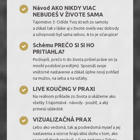
Návod AKO NIKDY VIAC
NEBUDEŠ V ŽIVOTE SAMA
Tajomstvo 3: Odíde Tvoj strach zo samoty
a získaš tak v láske aj v živote oveľa viac slobody
a schopnosti byť sama sebou. A to je očarujúce!
Schému PREČO SI SI HO
PRITIAHLA?
Pochopíš, prečo ti do života prišiel práve on (a
mnohí podobní predtým). Spoznáš svoje
vnútorné nastavenie a získaš úplne nový pohľad
na mužov, na seba a na vzťahy.
LIVE KOUČING V PRAXI
Na reálnom príklade zo života si ukážeme ako
všetky 3 tajomstvá - návody - použiť, a aký
prinesú výsledok.
VIZUALIZAČNÁ PRAX
Lebo ako vedomá, tak aj podvedomá myseľ a jej
nastavenia a vzorce hrajú silnú úlohu v tom, ako
sa vo vzťahoch správaš a či on zostane s Tebou.