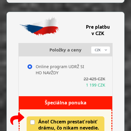
Pre platbu
v CZK
Položky a ceny
Online program UDRŽ SI
HO NAVŽDY
22 425 CZK
1 199 CZK
Špeciálna ponuka
Áno! Chcem prestať robiť
drámu, čo nikam nevedie.