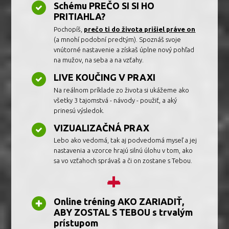
Schému PREČO SI SI HO
PRITIAHLA?
Pochopíš,
prečo ti do života prišiel práve on
(a mnohí podobní predtým). Spoznáš svoje
vnútorné nastavenie a získaš úplne nový pohľad
na mužov, na seba a na vzťahy.
LIVE KOUČING V PRAXI
Na reálnom príklade zo života si ukážeme ako
všetky 3 tajomstvá - návody - použiť, a aký
prinesú výsledok.
VIZUALIZAČNÁ PRAX
Lebo ako vedomá, tak aj podvedomá myseľ a jej
nastavenia a vzorce hrajú silnú úlohu v tom, ako
sa vo vzťahoch správaš a či on zostane s Tebou.
+
Online tréning AKO ZARIADIŤ,
ABY ZOSTAL S TEBOU s trvalým
prístupom