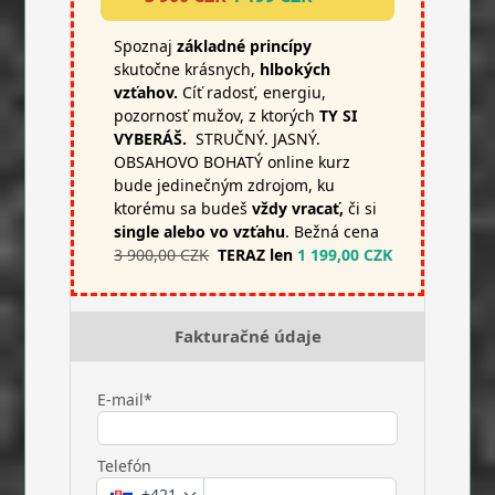
Spoznaj
základné princípy
skutočne krásnych,
hlbokých
vzťahov.
Cíť radosť, energiu,
pozornosť mužov, z ktorých
TY SI
VYBERÁŠ.
STRUČNÝ. JASNÝ.
OBSAHOVO BOHATÝ online kurz
bude jedinečným zdrojom, ku
ktorému sa budeš
vždy vracať,
či si
single alebo vo vzťahu
. Bežná cena
3 900,00 CZK
TERAZ len
1 199,00 CZK
Fakturačné údaje
E-mail*
Telefón
+421