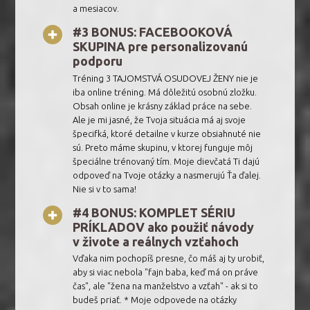
a mesiacov.
#3 BONUS: FACEBOOKOVÁ
SKUPINA pre personalizovanú
podporu
Tréning 3 TAJOMSTVÁ OSUDOVEJ ŽENY nie je
iba online tréning. Má dôležitú osobnú zložku.
Obsah online je krásny základ práce na sebe.
Ale je mi jasné, že Tvoja situácia má aj svoje
špecifká, ktoré detailne v kurze obsiahnuté nie
sú. Preto máme skupinu, v ktorej funguje môj
špeciálne trénovaný tím. Moje dievčatá Ti dajú
odpoveď na Tvoje otázky a nasmerujú Ťa ďalej.
Nie si v to sama!
#4 BONUS: KOMPLET SÉRIU
PRÍKLADOV ako použiť návody
v živote a reálnych vzťahoch
Vďaka nim pochopíš presne, čo máš aj ty urobiť,
aby si viac nebola "fajn baba, keď má on práve
čas", ale "žena na manželstvo a vzťah" - ak si to
budeš priať. * Moje odpovede na otázky