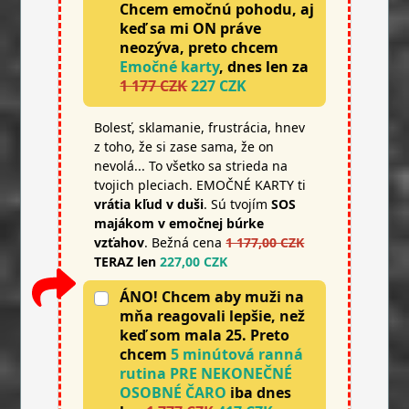
Chcem emočnú pohodu, aj
keď sa mi ON práve
neozýva, preto chcem
Emočné karty
, dnes len za
1 177 CZK
227 CZK
Bolesť, sklamanie, frustrácia, hnev
z toho, že si zase sama, že on
nevolá... To všetko sa strieda na
tvojich pleciach. EMOČNÉ KARTY ti
vrátia kľud v duši
. Sú tvojím
SOS
majákom v emočnej búrke
vzťahov
. Bežná cena
1 177,00 CZK
TERAZ len
227,00 CZK
ÁNO! Chcem aby muži na
mňa reagovali lepšie, než
keď som mala 25. Preto
chcem
5 minútová ranná
rutina PRE NEKONEČNÉ
OSOBNÉ ČARO
iba dnes