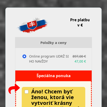
Pre platbu
v €
Položky a ceny
Online program UDRŽ SI
897,00 €
HO NAVŽDY
47,00 €
Špeciálna ponuka
Áno! Chcem byť
ženou, ktorá vie
vytvoriť krásny