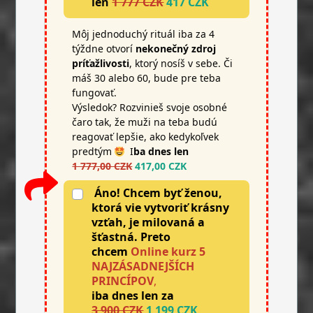
len
1 777 CZK
417 CZK
Môj jednoduchý rituál iba za 4
týždne otvorí
nekonečný zdroj
príťažlivosti
, ktorý nosíš v sebe. Či
máš 30 alebo 60, bude pre teba
fungovať.
Výsledok? Rozvinieš svoje osobné
čaro tak, že muži na teba budú
reagovať lepšie, ako kedykoľvek
predtým
I
ba dnes len
1 777,00 CZK
417,00 CZK
Áno! Chcem byť ženou,
ktorá vie vytvoriť krásny
vzťah, je milovaná a
šťastná.
Preto
chcem
Online kurz 5
NAJZÁSADNEJŠÍCH
PRINCÍPOV
,
iba dnes
len za
3 900 CZK
1 199 CZK