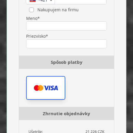
Nakupujem na firmu
Meno*
Priezvisko*
Spôsob platby
Zhrnutie objednávky
Ušetríte:
21 226 CZK