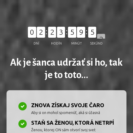
0
2
2
3
5
9
5
0
DNÍ
HODÍN
MINÚT
SEKÚND
Ak je šanca udržať si ho, tak
je to toto...
ZNOVA ZÍSKAJ SVOJE ČARO
Aby si on mohol spomenúť, aká si úžasná
STAŇ SA ŽENOU, KTORÁ NETRPÍ
Ženou, ktorej ON sám otvorí svoj svet