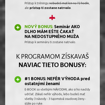
Prístup k tréningu
nebudeš mať len na 72 hodín
,
ale
prístup ti zostane natrvalo
.
+
NOVÝ BONUS:
Seminár AKO
DLHO MÁM EŠTE ČAKAŤ
NA NEDOSTUPNÉHO MUŽA
Prístup k semináru ti zostane natrvalo.
K PROGRAMOM ZÍSKAVAŠ
NAVIAC TIETO BONUSY:
#1 BONUS: NEFÉR VÝHODA pred
ostatnými ženami
E-BOOK so všetkými NÁVODMI, ako si ho navždy
udržať. Získaš nefér výhodu, lebo budeš mať
všetky 3 návody - 3 tajomstvá osudovej ženy -
stále po ruke.