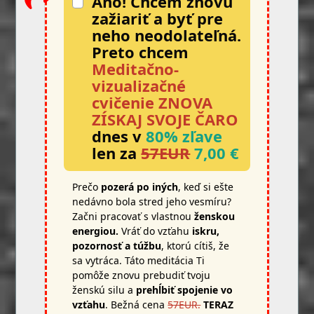
Áno! Chcem znovu
zažiariť a byť pre
neho neodolateľná.
Preto chcem
Meditačno-
vizualizačné
cvičenie ZNOVA
ZÍSKAJ SVOJE ČARO
dnes v
80% zľave
len za
57EUR
7,00 €
Prečo
pozerá po iných
, keď si ešte
nedávno bola stred jeho vesmíru?
Začni pracovať s vlastnou
ženskou
energiou.
Vráť do vzťahu
iskru,
pozornosť a túžbu
, ktorú cítiš, že
sa vytráca. Táto meditácia Ti
pomôže znovu prebudiť tvoju
ženskú silu a
prehĺbiť spojenie vo
vzťahu
. Bežná cena
57EUR.
TERAZ