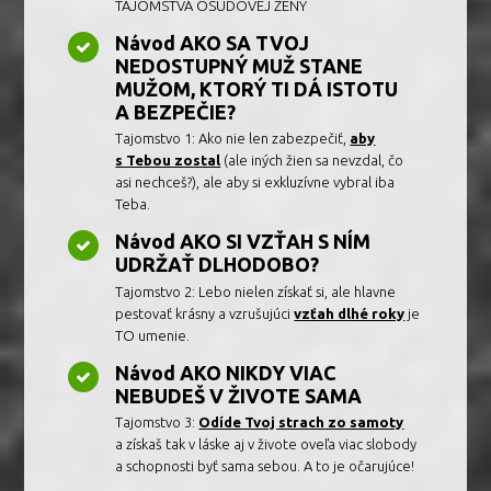
TAJOMSTVÁ OSUDOVEJ ŽENY
Návod AKO SA TVOJ
NEDOSTUPNÝ MUŽ STANE
MUŽOM, KTORÝ TI DÁ ISTOTU
A BEZPEČIE?
Tajomstvo 1: Ako nie len zabezpečiť,
aby
s Tebou zostal
(ale iných žien sa nevzdal, čo
asi nechceš?), ale aby si exkluzívne vybral iba
Teba.
Návod AKO SI VZŤAH S NÍM
UDRŽAŤ DLHODOBO?
Tajomstvo 2: Lebo nielen získať si, ale hlavne
pestovať krásny a vzrušujúci
vzťah dlhé roky
je
TO umenie.
Návod AKO NIKDY VIAC
NEBUDEŠ V ŽIVOTE SAMA
Tajomstvo 3:
Odíde Tvoj strach zo samoty
a získaš tak v láske aj v živote oveľa viac slobody
a schopnosti byť sama sebou. A to je očarujúce!