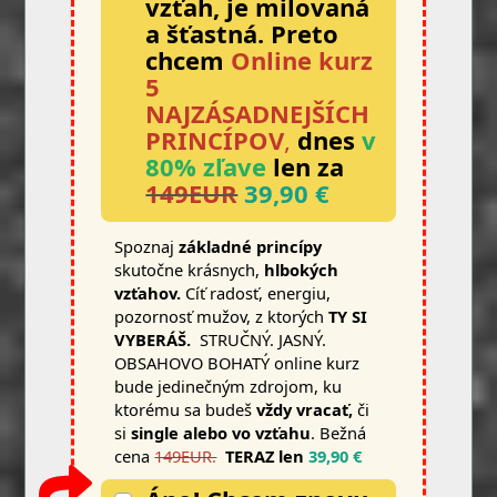
vzťah, je milovaná
a šťastná.
Preto
chcem
Online kurz
5
NAJZÁSADNEJŠÍCH
PRINCÍPOV
,
dnes
v
80% zľave
len za
149EUR
39,90 €
Spoznaj
základné princíp
y
skutočne krásnych,
hlbokých
vzťahov.
Cíť radosť, energiu,
pozornosť mužov, z ktorých
TY SI
VYBERÁŠ.
STRUČNÝ. JASNÝ.
OBSAHOVO BOHATÝ online kurz
bude jedinečným zdrojom, ku
ktorému sa budeš
vždy vracať,
či
si
single alebo vo vzťahu
. Bežná
cena
149EUR.
TERAZ len
39,90 €