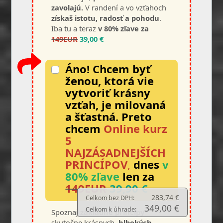
zavolajú.
V randení a vo vzťahoch
získaš istotu, radosť a pohodu
.
Iba tu a teraz
v 80% zľave za
149EUR
39,00 €
Áno! Chcem byť
ženou, ktorá vie
vytvoriť krásny
vzťah, je milovaná
a šťastná.
Preto
chcem
Online kurz
5
NAJZÁSADNEJŠÍCH
PRINCÍPOV
,
dnes
v
80% zľave
len za
149EUR
39,90 €
283,74 €
Celkom bez DPH:
349,00 €
Celkom k úhrade:
Spoznaj
základné princíp
y
skutočne krásnych,
hlbokých