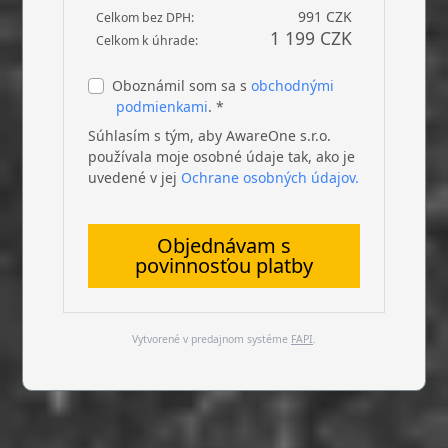
991 CZK
Celkom bez DPH:
1 199 CZK
Celkom k úhrade:
Oboznámil som sa s
obchodnými
podmienkami
. *
Súhlasím s tým, aby AwareOne s.r.o.
používala moje osobné údaje tak, ako je
uvedené v jej
Ochrane osobných údajov.
Objednávam s
povinnosťou platby
Vytvorené v predajnom systéme
FAPI
.