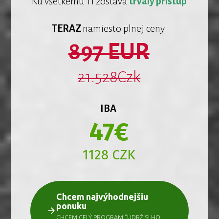
Ku všetkému Ti zostáva
trvalý prístup
TERAZ
namiesto plnej ceny
897 EUR
21.528Czk
IBA
47€
1128 CZK
Chcem najvýhodnejšiu
ponuku
CHCEM CELÝ PROGRAM "UDRŽ SI HO