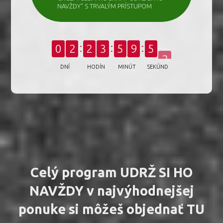
NAVŽDY" S TRVALÝM PRÍSTUPOM
0
2
2
3
5
9
5
0
DNÍ
HODÍN
MINÚT
SEKÚND
Celý program UDRŽ SI HO
NAVŽDY v najvýhodnejšej
ponuke si môžeš objednať TU