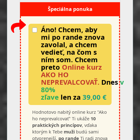
Špeciálna ponuka
Áno! Chcem, aby
mi po rande znova
zavolal, a chcem
vedieť, na čom s
ním som. Chcem
preto
Online kurz
AKO HO
NEPREVALCOVAŤ.
Dnes
v
80%
zľave
len za
39,00 €
Hodnotovo nabitý online kurz "Ako
ho neprevalcovať" Ti ukáže
10
praktických princípov
, vďaka
ktorým k Tebe
muži
budú sami
otvorenejší,
po rande
Ti radi znova