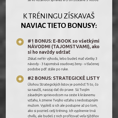
K TRÉNINGU ZÍSKAVAŠ
NAVIAC TIETO BONUSY:
#1 BONUS: E-BOOK so všetkými
NÁVODMI (TAJOMSTVAMI), ako
si ho navždy udržať
Získaš nefér výhodu, lebo budeš mať všetky 3
návody - 3 tajomstvá osudovej ženy - v tlačenej
podobe pdf. stále po ruke.
#2 BONUS: STRATEGICKÉ LISTY
Úlohou Strategických listov je pomôcť Ti to, čo
sa naučíš, naozaj dať do praxe. Sú Tvojím
zásadným sprievodcom na ceste k krásnemu
vzťahu, k zmene Tvojho vzťahu s nedostupným
mužom. Vyplníš si ich ale postupne až po tom,
ako si pozrieš celý tréning. Ich vyplnenie trvá
chvíľu, ale budeš z nich profitovať veľa týždňov