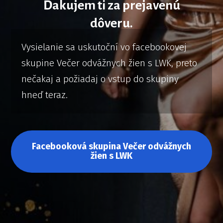
Ďakujem ti za prejavenú
dôveru.
Vysielanie sa uskutoční vo facebookovej
skupine Večer odvážnych žien s LWK, preto
nečakaj a požiadaj o vstup do skupiny
hneď teraz.
Facebooková skupina Večer odvážnych
žien s LWK