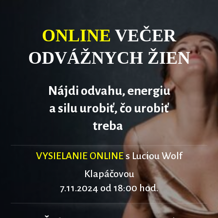
ONLINE
VEČER
ODVÁŽNYCH ŽIEN
Nájdi odvahu, energiu
a silu urobiť, čo urobiť
treba
VYSIELANIE ONLINE
s Luciou Wolf
Klapáčovou
7.11.2024 od 18:00 hod.