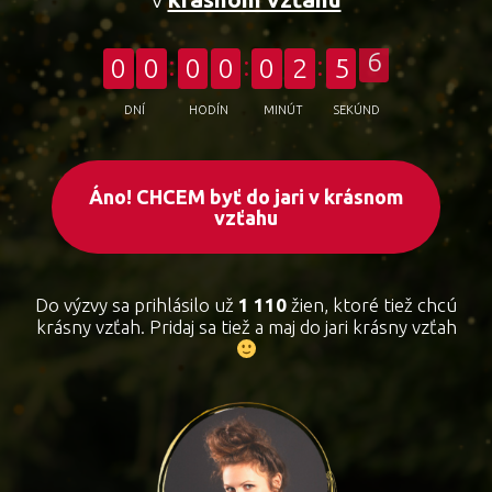
0
0
0
0
0
2
5
6
DNÍ
HODÍN
MINÚT
SEKÚND
Áno! CHCEM byť do jari v krásnom
vzťahu
Do výzvy sa prihlásilo už
1 110
žien, ktoré tiež chcú
krásny vzťah. Pridaj sa tiež a maj do jari krásny vzťah