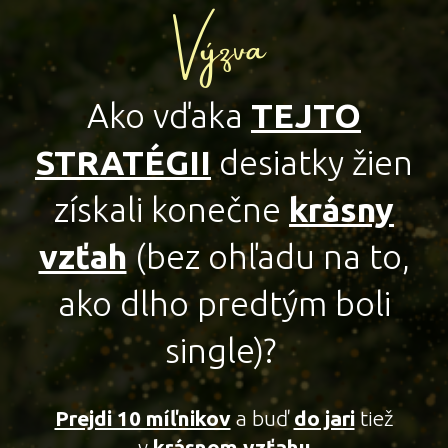
Výzva
Ako vďaka
TEJTO
STRATÉGII
desiatky žien
získali konečne
krásny
vzťah
(bez ohľadu na to,
ako dlho predtým boli
single)?
Prejdi 10 míľnikov
a buď
do jari
tiež
v
krásnom vzťahu