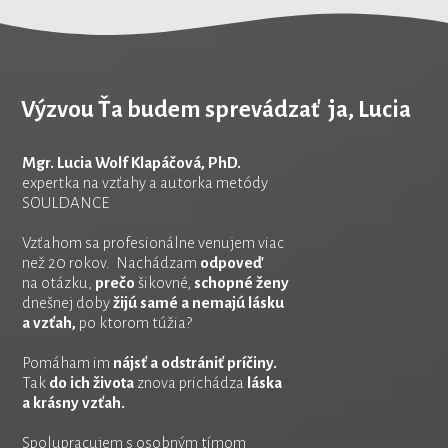
Výzvou Ťa budem sprevádzať ja, Lucia
Mgr. Lucia Wolf Klapáčová, PhD.
expertka na vzťahy a autorka metódy
SOULDANCE
Vzťahom sa profesionálne venujem viac
než 20 rokov. Nachádzam
odpoveď
na otázku,
prečo
šikovné,
schopné ženy
dnešnej doby
žijú samé a nemajú lásku
a vzťah,
po ktorom túžia?
Pomáham im
nájsť a odstrániť príčiny.
Tak
do ich života
znova prichádza
láska
a krásny vzťah.
Spolupracujem s osobným tímom