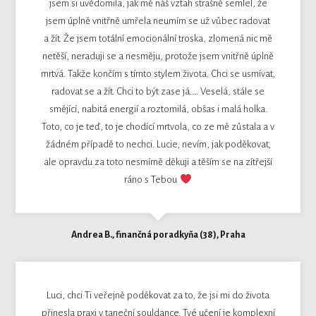
jsem si uvědomila, jak mě náš vztah strašně semlel, že
jsem úplně vnitřně umřela neumím se už vůbec radovat
a žít. Že jsem totální emocionální troska, zlomená nic mě
netěší, neraduji se a nesměju, protože jsem vnitřně úplně
mrtvá. Takže končím s tímto stylem života. Chci se usmívat,
radovat se a žít. Chci to být zase já.... Veselá, stále se
smějící, nabitá energií a roztomilá, obšas i malá holka.
Toto, co je teď, to je chodící mrtvola, co ze mě zůstala a v
žádném případě to nechci. Lucie, nevím, jak poděkovat,
ale opravdu za toto nesmírně děkuji a těším se na zítřejší
ráno s Tebou
Andrea B., finančná poradkyňa (38), Praha
Luci, chci Ti veřejně poděkovat za to, že jsi mi do života
přinesla praxi v taneční souldance. Tvé učení je komplexní