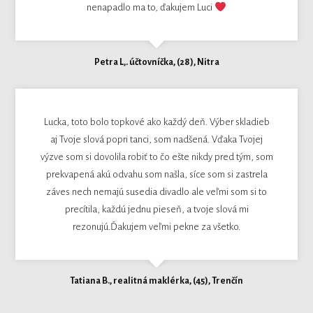
nenapadlo ma to, ďakujem Luci
Petra L,. účtovníčka, (28), Nitra
Lucka, toto bolo topkové ako každý deň. Výber skladieb
aj Tvoje slová popri tanci, som nadšená. Vďaka Tvojej
výzve som si dovolila robiť to čo ešte nikdy pred tým, som
prekvapená akú odvahu som našla, síce som si zastrela
záves nech nemajú susedia divadlo ale veľmi som si to
precítila, každú jednu pieseň, a tvoje slová mi
rezonujú.Ďakujem veľmi pekne za všetko.
Tatiana B., realitná maklérka, (45), Trenčín