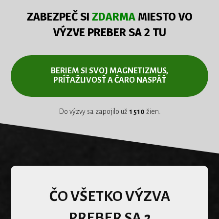
ZABEZPEČ SI
ZDARMA
MIESTO VO
VÝZVE PREBER SA 2 TU
BERIEM SI SVOJ MAGNETIZMUS,
PRÍŤAŽLIVOSŤ A ČARO NASPÄŤ
Do výzvy sa zapojilo už
1 510
žien.
ČO VŠETKO VÝZVA
PREBER SA 2