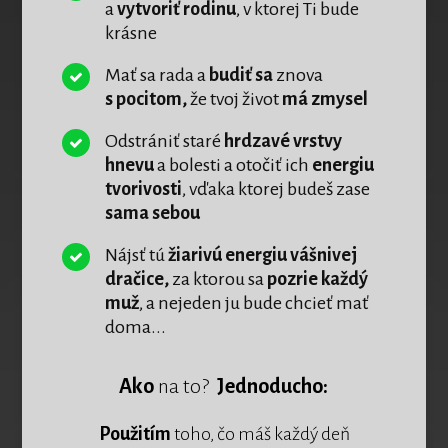
a
vytvoriť rodinu
, v ktorej Ti bude
krásne
Mať sa rada a
budiť sa
znova
s pocitom,
že tvoj život
má zmysel
Odstrániť staré
hrdzavé vrstvy
hnevu
a bolesti a otočiť ich
energiu
tvorivosti
, vďaka ktorej budeš zase
sama sebou
Nájsť tú
žiarivú energiu vášnivej
dračice,
za ktorou sa
pozrie každý
muž
, a nejeden ju bude chcieť mať
doma...
Ako
na to?
Jednoducho:
Použitím
toho, čo máš každý deň