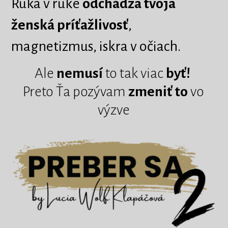
Ruka v ruke
odchádza tvoja
ženská príťažlivosť
,
magnetizmus, iskra v očiach.
Ale
nemusí
to tak viac
byť!
Preto Ťa pozývam
zmeniť to
vo
výzve