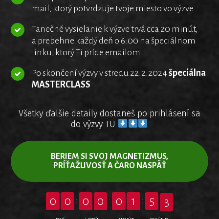
mail, ktorý potvrdzuje tvoje miesto vo výzve
Tanečné vysielanie k výzve trvá cca 20 minút,
a prebehne každý deň o 6:00 na špeciálnom
linku, ktorý Ti príde emailom.
Po skončení výzvy v stredu 22.2.2024
špeciálna
MASTERCLASS
Všetky ďalšie detaily dostaneš po prihlásení sa
do výzvy TU
BERIEM SI SVOJ MAGNETIZMUS,
PRÍŤAŽLIVOSŤ A ČARO NASPÄŤ
1
0
0
0
0
0
1
5