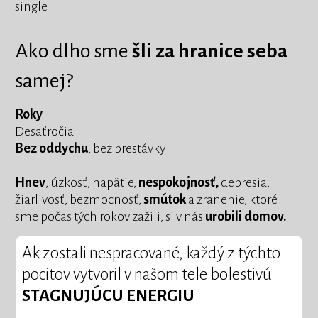
single
Ako dlho sme
šli za hranice seba
samej?
Roky
Desaťročia
Bez oddychu
, bez prestávky
Hnev
, úzkosť, napätie,
nespokojnosť,
depresia,
žiarlivosť, bezmocnosť,
smútok
a zranenie, ktoré
sme počas tých rokov zažili, si v nás
urobili domov.
Ak zostali nespracované, každý z týchto
pocitov vytvoril v našom tele bolestivú
STAGNUJÚCU ENERGIU