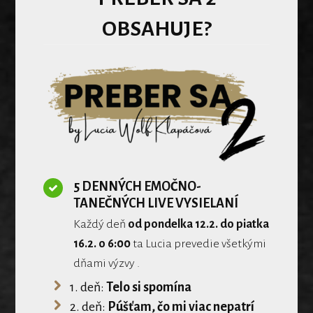
OBSAHUJE?
5 DENNÝCH EMOČNO-
TANEČNÝCH LIVE VYSIELANÍ
Každý deň
od pondelka 12.2. do piatka
16.2. o 6:00
ta Lucia prevedie všetkými
dňami výzvy .
1. deň:
Telo si spomína
2. deň:
Púšťam, čo mi viac nepatrí