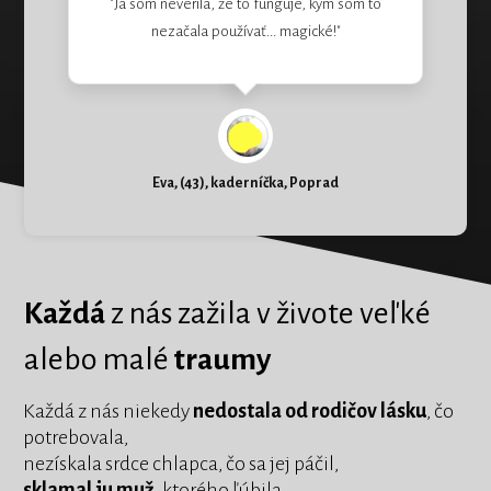
"Ja som neverila, že to funguje, kým som to
nezačala používať... magické!"
Eva, (43), kaderníčka, Poprad
Každá
z nás zažila v živote veľké
alebo malé
traumy
Každá z nás niekedy
nedostala od rodičov lásku
, čo
potrebovala,
nezískala srdce chlapca, čo sa jej páčil,
sklamal ju muž,
ktorého ľúbila.