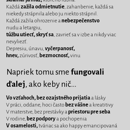
Každá
zažila odmietnutie
, zahanbenie, každá sa
niekedy strápnila alebo ju niekto strápnil.
Každá zažila ohrozenie a
nebezpečenstvo
nudu a letargiu,
túžbu utiecť, skryť sa
, zavrieť sa v izbe a nikdy viac
nevyliezť.
Depresiu, únavu,
vyčerpanosť,
hnev,
zúrivosť,
bezmocnosť,
vinu
Napriek tomu sme
fungovali
ďalej
, ako keby nič...
Vo vzťahoch, bez ozajstného prijatia
a lásky
V práci, oddane, hoci často
bez vášne
a kreatitivy
V materstve, bez prestávky a
priestoru pre seba
V rodine,
bez podpory
a pochopenia
V osamelosti,
tváriac sa ako happy emancipovaná