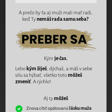
A prečo by ťa aj muži mali mať radi,
keď Ty
nemáš rada samu seba?
Kým
je čas.
Lebo
kým žiješ
, dýchaš, a máš v sebe
silu sa hýbať, všetko toto
môžeš
zmeniť
. A rýchlo!
Aj ty
môžeš
Znova cítiť opätovanú
lásku muža