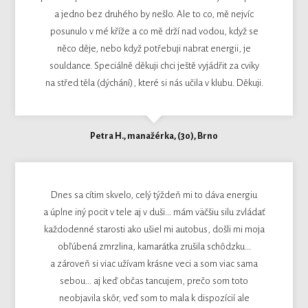
a jedno bez druhého by nešlo. Ale to co, mě nejvíc
posunulo v mé kříže a co mě drží nad vodou, když se
něco děje, nebo když potřebuji nabrat energii, je
souldance. Speciálně děkuji chci ještě vyjádřit za cviky
na střed těla (dýchání), které si nás učila v klubu. Děkuji.
Petra H., manažérka, (30), Brno
Dnes sa cítim skvelo, celý týždeň mi to dáva energiu
a úplne iný pocit v tele aj v duši... mám väčšiu silu zvládať
každodenné starosti ako ušiel mi autobus, došli mi moja
obľúbená zmrzlina, kamarátka zrušila schôdzku...
a zároveň si viac užívam krásne veci a som viac sama
sebou... aj keď občas tancujem, prečo som toto
neobjavila skôr, veď som to mala k dispozícií ale