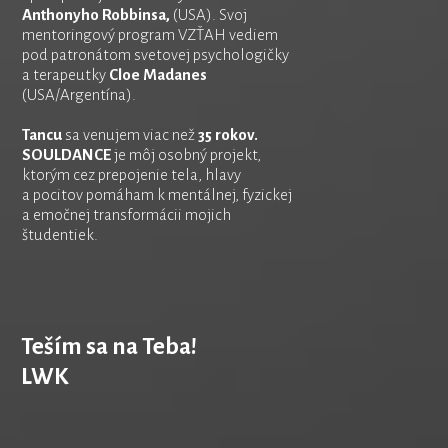
Anthonyho Robbinsa,
(USA). Svoj
mentoringový program VZŤAH vediem
pod patronátom svetovej psychologičky
a terapeutky
Cloe Madanes
(USA/Argentína).
Tancu
sa venujem viac než
35 rokov.
SOULDANCE
je môj osobný projekt,
ktorým cez prepojenie tela, hlavy
a pocitov pomáham k mentálnej, fyzickej
a emočnej transformácii mojich
študentiek.
Teším sa na Teba!
LWK