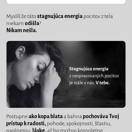
Myslíš že táto
stagnujúca energia
pocitov z tela
niekam
odišla
?
Nikam nešla.
Postupne
ako kopa blata
a bahna
pochováva Tvoj
prístup k radosti,
pohode, spokojnosti, šťastiu,
naplneniu,
láske,
až ho možno kompletne