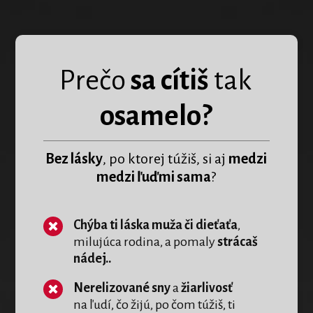
Prečo
sa cítiš
tak
osamelo?
Bez lásky
, po ktorej túžiš, si aj
medzi
medzi ľuďmi sama
?
Chýba ti láska muža či dieťaťa
,
milujúca rodina, a pomaly
strácaš
nádej..
Nerelizované sny
a
žiarlivosť
na ľudí, čo žijú, po čom túžiš, ti