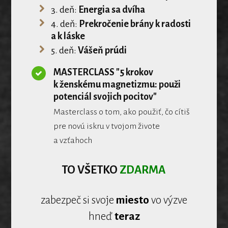
3. deň:
Energia sa dvíha
4. deň:
Prekročenie brány k radosti
a k láske
5. deň:
Vášeň prúdi
MASTERCLASS "5 krokov
k ženskému magnetizmu: použi
potenciál svojich pocitov"
Masterclass o tom, ako použiť, čo cítiš
pre novú iskru v tvojom živote
a vzťahoch
TO VŠETKO
ZDARMA
zabezpeč si svoje
miesto
vo výzve
hneď
teraz