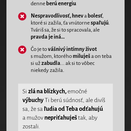
denne
berú energiu
Nespravodlivosť, hnev
a
bolesť
,
ktoré si zažila, ťa vnútorne
spaľujú
.
Tváriš sa, že si to spracovala, ale
pravda je iná...
Čo je to
vášnivý intímny život
s mužom, ktorého
miluješ
a on teba
si už
zabudla
... ak si to vôbec
niekedy zažila.
Si
zlá na blízkych,
emočné
výbuchy
Ti berú súdnosť, ale divíš
sa, že sa
ľudia od Teba odťahujú
a mužov
nepriťahuješ
tak, aby
zostali.