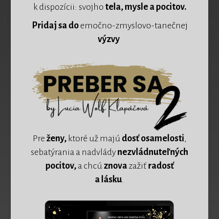
k dispozícii: svojho
tela, mysle a pocitov.
Pridaj sa
do
emočno-zmyslovo-tanečnej
výzvy
Pre
ženy,
ktoré už majú
dosť osamelosti
,
sebatýrania a nadvlády
nezvládnuteľných
pocitov,
a chcú
znova
zažiť
radosť
a lásku
.