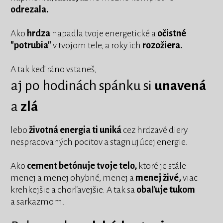
odrezala.
Ako
hrdza
napadla tvoje energetické a
očistné
"potrubia"
v tvojom tele, a roky ich
rozožiera.
A tak keď ráno vstaneš,
aj po hodinách spánku si
unavená
a
zlá
lebo
životná energia ti uniká
cez hrdzavé diery
nespracovaných pocitov a stagnujúcej energie.
Ako
cement betónuje tvoje telo,
ktoré je stále
menej a menej ohybné, menej a
menej živé,
viac
krehkejšie a chorľavejšie. A tak sa
obaľuje tukom
a sarkazmom.