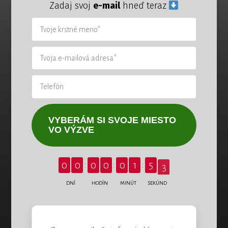
Zadaj svoj
e-mail
hneď teraz
VYBERÁM SI SVOJE MIESTO
VO VÝZVE
1
0
0
0
0
0
1
5
DNÍ
HODÍN
MINÚT
SEKÚND
2