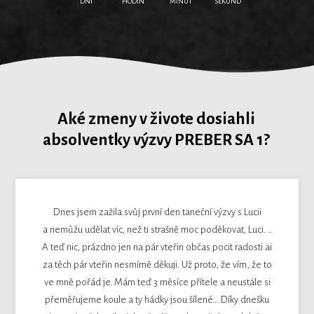
DNÍ
HODÍN
MINÚT
SEKÚND
2
Aké zmeny v živote dosiahli
absolventky výzvy PREBER SA 1?
Dnes jsem zažila svůj první den taneční výzvy s Lucii
a nemůžu udělat víc, než ti strašně moc poděkovat, Luci. ..
A teď nic, prázdno jen na pár vteřin občas pocit radosti ai
za těch pár vteřin nesmírně děkuji. Už proto, že vím, že to
ve mně pořád je. Mám teď 3 měsíce přítele a neustále si
přeměřujeme koule a ty hádky jsou šílené... Díky dnešku