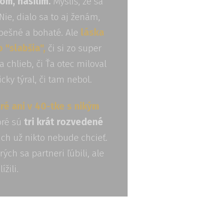
om, násilím.
Myslíš, že sa
Nie, dialo sa to aj ženám,
spešné a bohaté. Ale
láska
o "slabšia",
či si zo super
 chlieb, či Ťa otec miloval
cky týral, či tam nebol.
ré ani v 40-tke
s nikým
oré sú
tri krát rozvedené
ich už nikto nebude chcieť.
ých sa partneri ľúbili, ale
ížili.