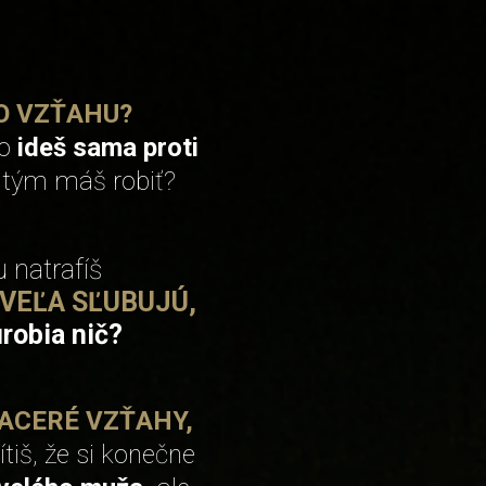
O VZŤAHU?
bo
ideš sama proti
s tým máš robiť?
 natrafíš
 VEĽA SĽUBUJÚ,
robia nič?
IACERÉ VZŤAHY,
cítiš, že si konečne