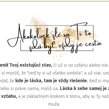
niť Tvoj existujúci stav,
či už si vo vzťahu alebo nie
si myslíš, že "veď ty si už všetko urobila", a už viac u
dať, že
kde je láska, tam je vždy riešenie.
Keď si mys
 lebo si práve sama, mýliš sa.
Láska k sebe samej je
 vzťahu,
a je základným krokom k tomu, aby aj Ty naš
muža.