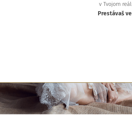
v Tvojom reá
Prestávaš ver