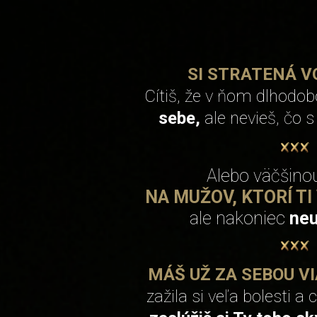
SI STRATENÁ V
Cítiš, že v ňom dlhodo
sebe,
ale nevieš, čo 
Alebo väčšinou
NA MUŽOV, KTORÍ TI
ale nakoniec
neu
MÁŠ UŽ ZA SEBOU V
zažila si veľa bolesti a 