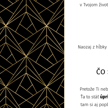
v Tvojom život
Naozaj z hĺbk
ČO 
Pretože Ti n
Ťa to stáť
úpr
tam si aj popl