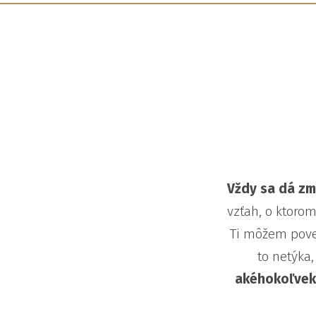
Vždy sa dá zme
vzťah, o ktorom 
Ti môžem pove
to netýka,
akéhokoľvek