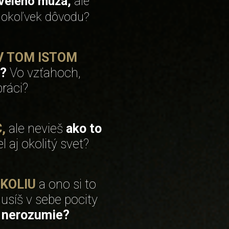
kvelého muža,
ale
hokoľvek dôvodu?
 V TOM ISTOM
u?
Vo vzťahoch,
práci?
,
ale nevieš
ako to
l aj okolitý svet?
OKOLIU
a ono si to
usíš v sebe pocity
i nerozumie?