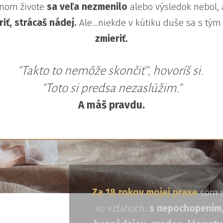
lnom živote
sa veľa nezmenilo
alebo výsledok nebol, 
iť, strácaš nádej.
Ale...niekde v kútiku duše sa s tým
zmieriť.
"Takto to nemôže skončiť", hovoríš si.
"Toto si predsa nezaslúžim."
A máš pravdu.
Za 18 rokov mojej praxe
som s
vo vzťahoch:
s nepochopením,