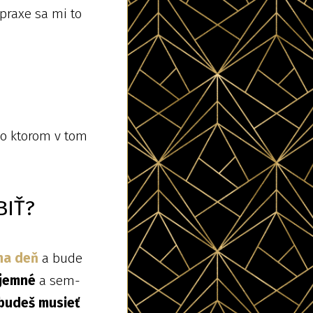
 praxe sa mi to
o ktorom v tom
BIŤ?
na deň
a bude
íjemné
a sem-
budeš musieť