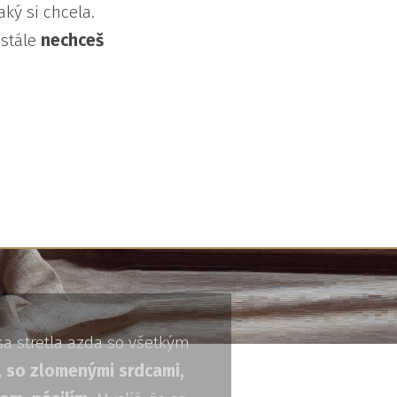
aký si chcela.
 stále
nechceš
a stretla azda so všetkým
 so zlomenými srdcami,