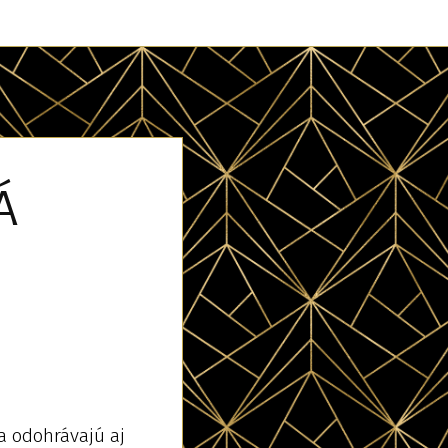
VÁ
 sa odohrávajú aj