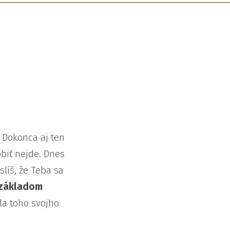
. Dokonca aj ten
robiť nejde. Dnes
líš, že Teba sa
 základom
la toho svojho