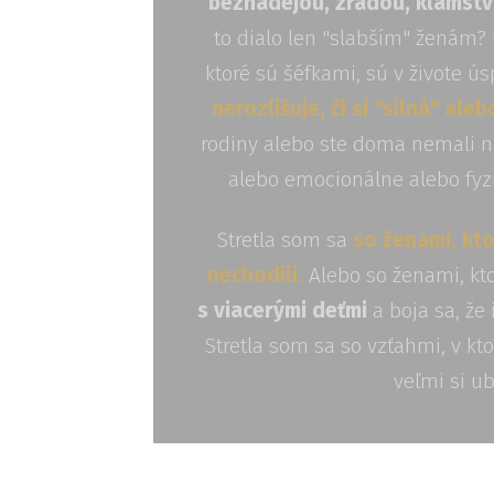
beznádejou, zradou, klamstv
to dialo len "slabším" ženám? 
ktoré sú šéfkami, sú v živote ú
nerozlišuje, či si "silná" aleb
rodiny alebo ste doma nemali na
alebo emocionálne alebo fyzi
Stretla som sa
so ženami, kto
nechodili.
Alebo so ženami, kt
s viacerými deťmi
a boja sa, že 
Stretla som sa so vzťahmi, v ktor
veľmi si ubl