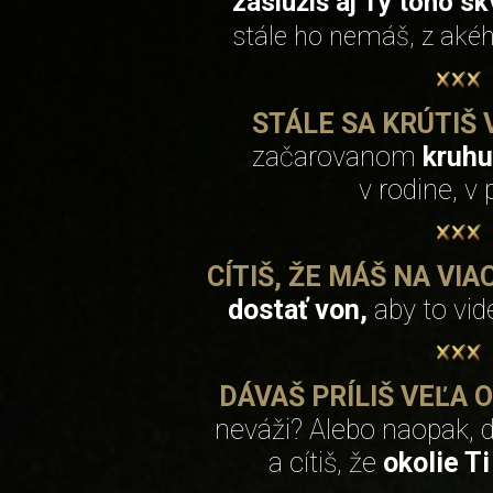
zaslúžiš aj Ty toho s
stále ho nemáš, z aké
STÁLE SA KRÚTIŠ
začarovanom
kruh
v rodine, v 
CÍTIŠ, ŽE MÁŠ NA VIAC
dostať von,
aby to vide
DÁVAŠ PRÍLIŠ VEĽA 
neváži? Alebo naopak, d
a cítiš, že
okolie T