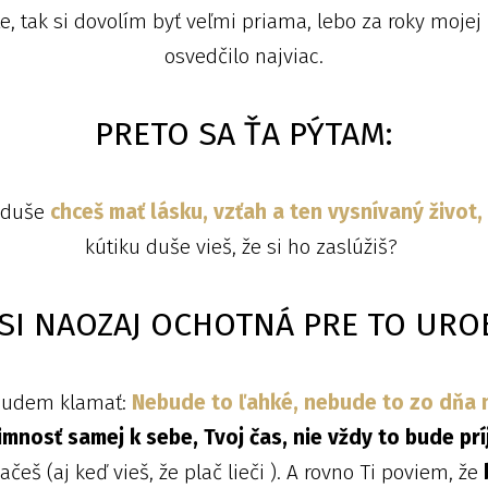
e, tak si dovolím byť veľmi priama, lebo za roky mojej
osvedčilo najviac.
PRETO SA ŤA PÝTAM:
y duše
chceš mať lásku,
vzťah a ten vysnívaný život,
kútiku duše vieš, že si ho zaslúžiš?
SI NAOZAJ OCHOTNÁ PRE TO URO
ebudem klamať:
Nebude to ľahké, nebude to zo dňa 
imnosť samej k sebe, Tvoj čas, nie vždy to bude pr
ačeš (aj keď vieš, že plač lieči ). A rovno Ti poviem, že