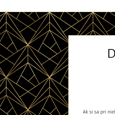
D
Ak si sa pri nie