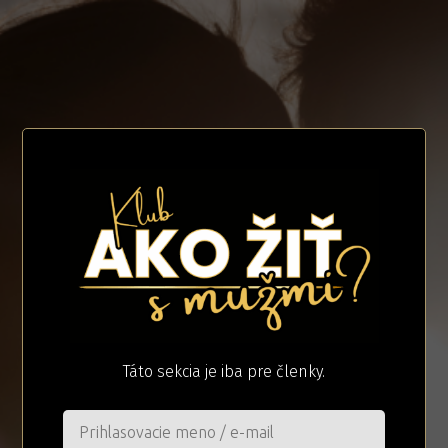
Táto sekcia je iba pre členky.