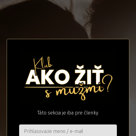
Táto sekcia je iba pre členky.