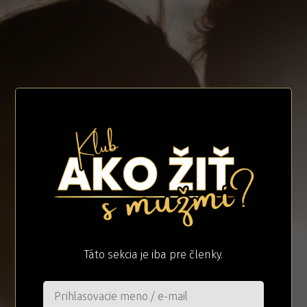
Táto sekcia je iba pre členky.