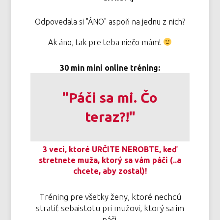
Odpovedala si "ÁNO" aspoň na jednu z nich?
Ak áno, tak pre teba niečo mám!
30 min mini online tréning:
"Páči sa mi. Čo
teraz?!"
3 veci, ktoré URČITE NEROBTE, keď
stretnete muža, ktorý sa vám páči (..a
chcete, aby zostal)!
Tréning pre všetky ženy, ktoré nechcú
stratiť sebaistotu pri mužovi, ktorý sa im
páči.