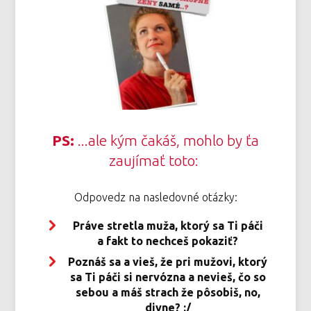
PS:
...ale kým čakáš, mohlo by ťa
zaujímať toto:
Odpovedz na nasledovné otázky:
Práve stretla muža, ktorý sa Ti páči
a fakt to nechceš pokaziť?
Poznáš sa a vieš, že pri mužovi, ktorý
sa Ti páči si nervózna a nevieš, čo so
sebou a máš strach že pôsobiš, no,
divne? :/