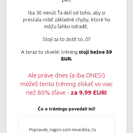
Iba 30 minút Ťa delí od toho, aby si
prestala robiť základné chyby, ktoré ho
môžu ľahko odradiť.
Stojí za to zistiť to, či?
A teraz to skvelé: tréning
stojí bežne
59
EUR.
Ale práve dnes (a iba DNES!)
môžeš tento tréning získať vo viac
než 80% zľave -
za 9.99 EUR!
Čo o tréningu povedali iní?
Popravde, najprv som nevedela, čo