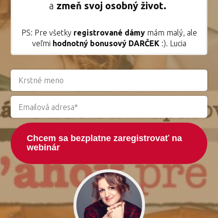
a
zmeň
svoj osobný život.
PS: Pre všetky
registrované dámy
mám malý, ale
veľmi
hodnotný bonusový DARČEK
:). Lucia
Chcem sa bezplatne zaregistrovať na
webinár