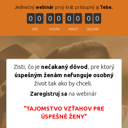
Jedinečný
webinár
prvý krát prístupný aj
Tebe.
0
0
0
0
0
0
0
0
DNÍ
HODÍN
MINÚT
SEKÚND
Zisti, čo je
nečakaný dôvod
, pre ktorý
úspešným
ženám nefunguje osobný
život tak ako by chceli.
Zaregistruj sa
na webinár
"TAJOMSTVO VZŤAHOV PRE
ÚSPEŠNÉ ŽENY"