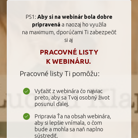
PS1:
Aby si na webinár bola dobre
pripravená
a naozaj ho využila
na maximum, dporúčami Ti zabezpečiť
si aj
PRACOVNÉ LISTY
K WEBINÁRU.
Pracovné listy Ti pomôžu:
Vyťažiť z webinára čo najviac
preto, aby sa Tvoj osobný život
posunul ďalej.
Pripravia Ťa na obsah webinára,
aby si lepšie vnímala, o čom
bude a mohla sa naň naplno
sústrediť.