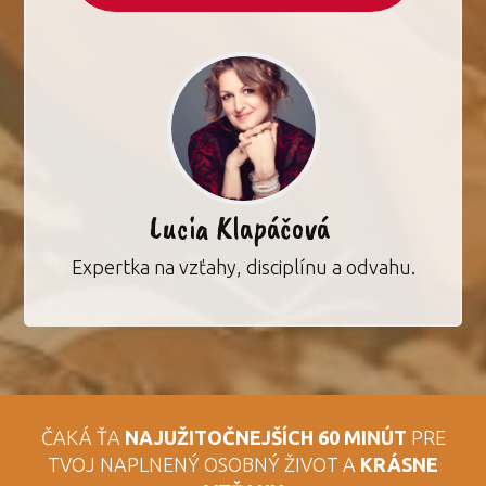
Lucia Klapáčová
Expertka na vzťahy, disciplínu a odvahu.
ČAKÁ ŤA
NAJUŽITOČNEJŠÍCH 60 MINÚT
PRE
TVOJ NAPLNENÝ OSOBNÝ ŽIVOT A
KRÁSNE