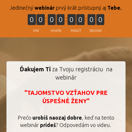
Jedinečný
webinár
prvý krát prístupný aj
Tebe.
0
0
0
0
0
0
0
0
DNÍ
HODÍN
MINÚT
SEKÚND
Ďakujem Ti
za Tvoju registráciu na
webinár
"TAJOMSTVO VZŤAHOV PRE
ÚSPEŠNÉ ŽENY"
Prečo
urobíš naozaj dobre
, keď na tento
webinár
prídeš
? Odpovedám vo videu.