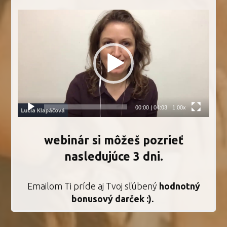
Video
prehrávač
00:00
|
04:03
1.00x
webinár si môžeš pozrieť
nasledujúce 3 dni.
Emailom Ti príde aj Tvoj sľúbený
hodnotný
bonusový darček :).