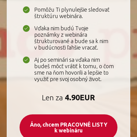
Pomôžu Ti plynulejšie sledovať
štruktúru webinára.
Vďaka nim budú Tvoje
poznámky z webinára
štrukturované a bude sa k nim
v budúcnosťi ľahšie vracať.
Aj po seminári sa vďaka nim
budeš môcť vrátiť k tomu, o čom
sme na ňom hovorili a lepšie to
využiť pre svoj osobný život.
Len za
4.90EUR
Áno, chcem PRACOVNÉ LISTY
k webináru