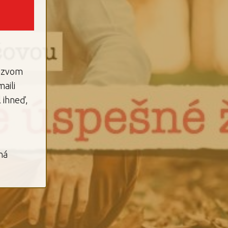
názvom
aili
l ihneď,
ná