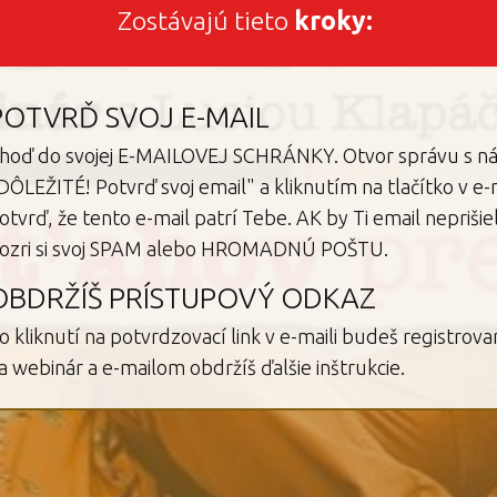
Zostávajú tieto
kroky:
POTVRĎ SVOJ E-MAIL
hoď do svojej E-MAILOVEJ SCHRÁNKY. Otvor správu s 
DÔLEŽITÉ! Potvrď svoj email" a kliknutím na tlačítko v e-m
otvrď, že tento e-mail patrí Tebe. AK by Ti email neprišie
ozri si svoj SPAM alebo HROMADNÚ POŠTU.
OBDRŽÍŠ PRÍSTUPOVÝ ODKAZ
o kliknutí na potvrdzovací link v e-maili budeš registrova
a webinár a e-mailom obdržíš ďalšie inštrukcie.