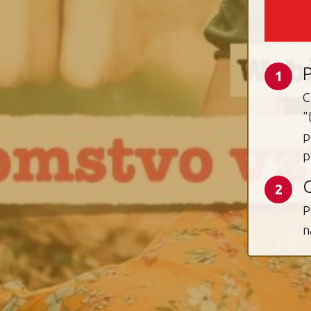
1
C
"
p
p
2
P
n