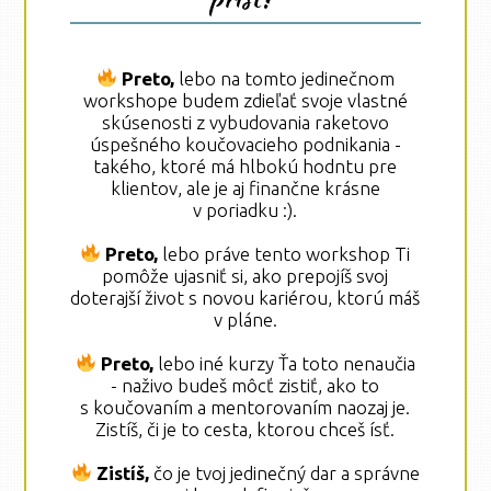
Preto,
lebo na tomto jedinečnom
workshope budem zdieľať svoje vlastné
skúsenosti z vybudovania raketovo
úspešného koučovacieho podnikania -
takého, ktoré má hlbokú hodntu pre
klientov, ale je aj finančne krásne
v poriadku :).
Preto,
lebo práve tento workshop Ti
pomôže ujasniť si, ako prepojíš svoj
doterajší život s novou kariérou, ktorú máš
v pláne.
Preto,
lebo iné kurzy Ťa toto nenaučia
- naživo budeš môcť zistiť, ako to
s koučovaním a mentorovaním naozaj je.
Zistíš, či je to cesta, ktorou chceš ísť.
Zistíš,
čo je tvoj jedinečný dar a správne