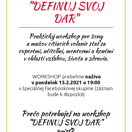
"DEFINUJ SVOJ
DAR"
Praktický workshop pre ženy
a mužov cítiacich volanie stať sa
expertmi, učiteľmi, mentormi a koučmi
v oblasti vzťahov, života a zdravia.
WORKSHOP prebehne
naživo
v pondelok 15.2.2021 o 19:00
v špeciálnej Facebookovej skupine (záznam
bude k dispozícii)
Prečo potrebuješ na workshop
"DEFINUJ SVOJ DAR"
prísť?