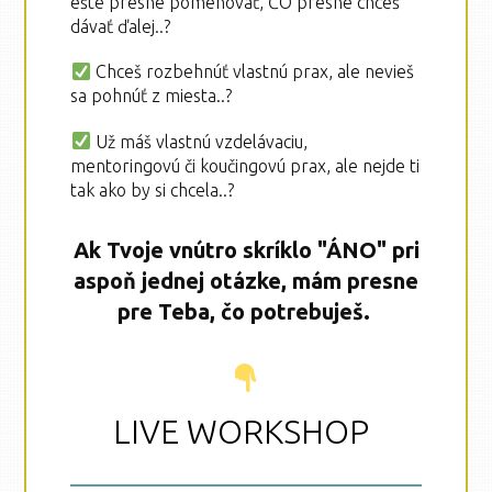
ešte presne pomenovať, ČO presne chceš
dávať ďalej..?
Chceš rozbehnúť vlastnú prax, ale nevieš
sa pohnúť z miesta..?
Už máš vlastnú vzdelávaciu,
mentoringovú či koučingovú prax, ale nejde ti
tak ako by si chcela..?
Ak Tvoje vnútro skríklo "ÁNO" pri
aspoň jednej otázke, mám presne
pre Teba, čo potrebuješ.
LIVE WORKSHOP