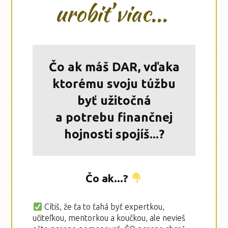
urobiť viac...
Čo ak máš DAR, vďaka
ktorému svoju túžbu
byť užitočná
a potrebu finančnej
hojnosti spojíš...?
Čo ak...?
Cítiš, že ťa to ťahá byť expertkou,
učiteľkou, mentorkou a koučkou, ale nevieš