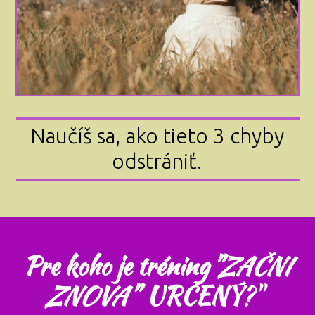
Naučíš sa, ako tieto 3 chyby
odstrániť.
Pre koho je tréning
"ZAČNI
ZNOVA"
URČENÝ
?"