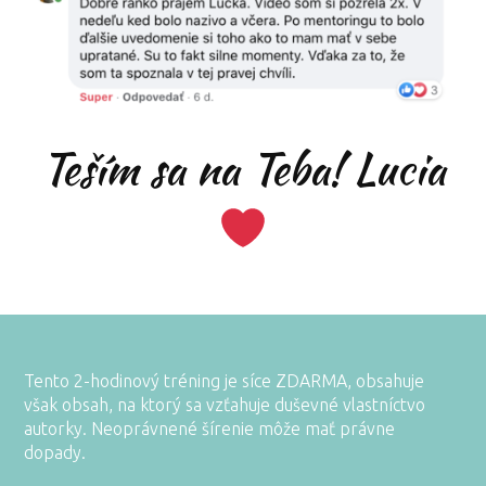
Teším sa na Teba! Lucia
Tento 2-hodinový tréning je síce ZDARMA, obsahuje
však obsah, na ktorý sa vzťahuje duševné vlastníctvo
autorky. Neoprávnené šírenie môže mať právne
dopady.