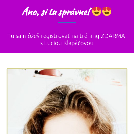
Áno, si tu správne!
Tu sa môžeš registrovať na tréning ZDARMA
s Luciou Klapáčovou