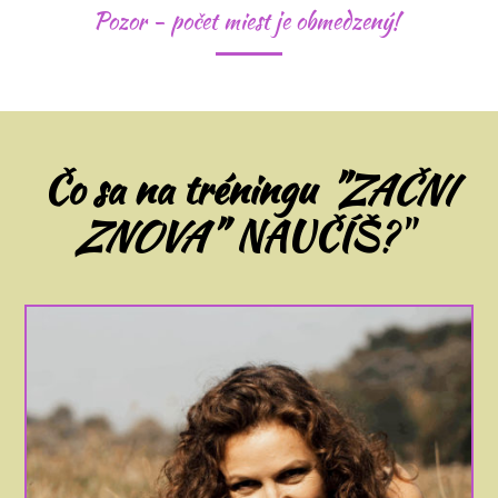
Pozor - počet miest je obmedzený!
Čo sa na tréningu
"ZAČNI
ZNOVA"
NAUČÍŠ
?"