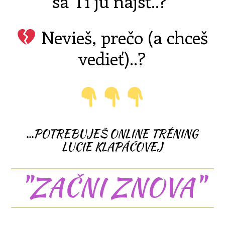
sa Ti ju nájsť..?
Nevieš, prečo (a chceš
vedieť)..?
...POTREBUJEŠ ONLINE TRÉNING
LUCIE KLAPÁČOVEJ
"ZAČNI ZNOVA"