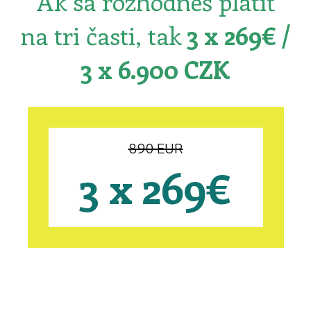
Ak sa rozhodneš platiť
na tri časti, tak
3 x 269€ /
3 x 6.900 CZK
890 EUR
3 x 269€