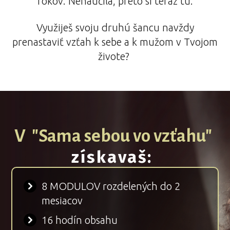
rokov. Nenaučila, preto si teraz tu.
Využiješ svoju druhú šancu navždy
prenastaviť vzťah k sebe a k mužom v Tvojom
živote?
V "Sama sebou vo vzťahu"
získavaš:
8 MODULOV rozdelených do 2
mesiacov
16 hodín obsahu