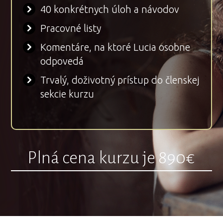
40 konkrétnych úloh a návodov
Pracovné listy
Komentáre, na ktoré Lucia osobne
odpovedá
Trvalý, doživotný prístup do členskej
sekcie kurzu
Plná cena kurzu je 890€