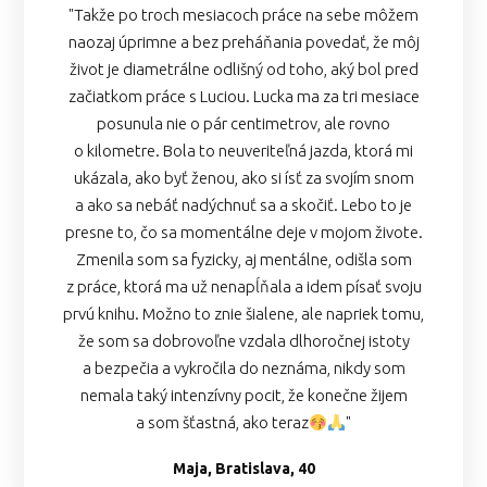
"Takže po troch mesiacoch práce na sebe môžem
naozaj úprimne a bez preháňania povedať, že môj
život je diametrálne odlišný od toho, aký bol pred
začiatkom práce s Luciou. Lucka ma za tri mesiace
posunula nie o pár centimetrov, ale rovno
o kilometre. Bola to neuveriteľná jazda, ktorá mi
ukázala, ako byť ženou, ako si ísť za svojím snom
a ako sa nebáť nadýchnuť sa a skočiť. Lebo to je
presne to, čo sa momentálne deje v mojom živote.
Zmenila som sa fyzicky, aj mentálne, odišla som
z práce, ktorá ma už nenapĺňala a idem písať svoju
prvú knihu. Možno to znie šialene, ale napriek tomu,
že som sa dobrovoľne vzdala dlhoročnej istoty
a bezpečia a vykročila do neznáma, nikdy som
nemala taký intenzívny pocit, že konečne žijem
a som šťastná, ako teraz
"
Maja, Bratislava, 40