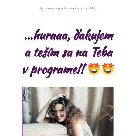
Vytvorené v predajnom systéme
FAPI
.
...huraaa, ďakujem
a teším sa na Teba
v programe!!