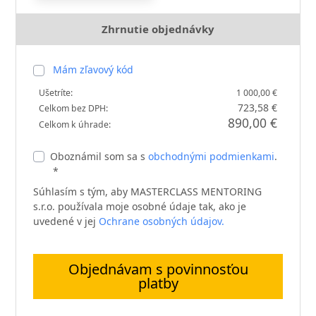
Zhrnutie objednávky
Mám zľavový kód
Ušetríte:
1 000,00 €
723,58 €
Celkom bez DPH:
890,00 €
Celkom k úhrade:
Oboznámil som sa s
obchodnými podmienkami
.
*
Súhlasím s tým, aby MASTERCLASS MENTORING
s.r.o. používala moje osobné údaje tak, ako je
uvedené v jej
Ochrane osobných údajov.
Objednávam s povinnosťou
platby