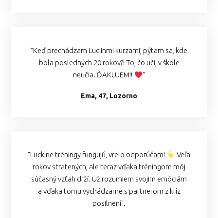
"Keď prechádzam Luciinmi kurzami, pýtam sa, kde
bola posledných 20 rokov?! To, čo učí, v škole
neučia. ĎAKUJEM!!
"
Ema, 47, Lozorno
"Luckine tréningy fungujú, vrelo odporúčam!
Veľa
rokov stratených, ale teraz vďaka tréningom môj
súčasný vzťah drží. Už rozumiem svojim emóciám
a vďaka tomu vychádzame s partnerom z kríz
posilnení".