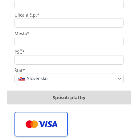
Ulica a č.p.*
Mesto*
PSČ*
Štát*
Slovensko
Spôsob platby