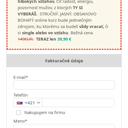
hlbokých vzťahov.
Cíť radosť, energiu,
pozornosť mužov, z ktorých
TY SI
VYBERÁŠ.
STRUČNÝ. JASNÝ. OBSAHOVO
BOHATÝ online kurz bude jedinečným
zdrojom, ku ktorému sa budeš
vždy vracať,
či
si
single alebo vo vzťahu
. Bežná cena
149EUR.
TERAZ len
39,90 €
Fakturačné údaje
E-mail*
Telefón
+421
Nakupujem na firmu
Meno*