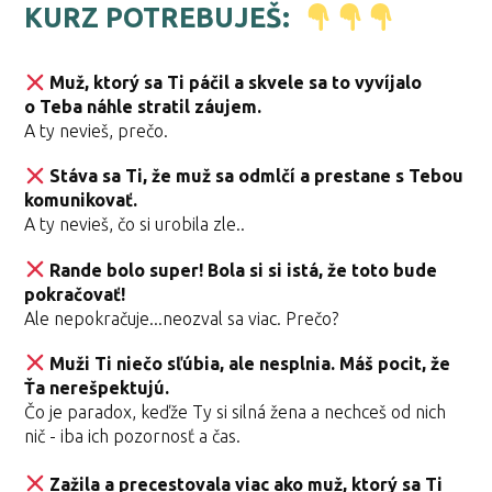
KURZ POTREBUJEŠ:
Muž, ktorý sa Ti páčil a skvele sa to vyvíjalo
o Teba náhle stratil záujem.
A ty nevieš, prečo.
Stáva sa Ti, že muž sa odmlčí a prestane s Tebou
komunikovať.
A ty nevieš, čo si urobila zle..
Rande bolo super! Bola si si istá, že toto bude
pokračovať!
Ale nepokračuje...neozval sa viac. Prečo?
Muži Ti niečo sľúbia, ale nesplnia. Máš pocit, že
Ťa nerešpektujú.
Čo je paradox, keďže Ty si silná žena a nechceš od nich
nič - iba ich pozornosť a čas.
Zažila a precestovala viac ako muž, ktorý sa Ti