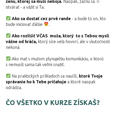
ženu, ktorej sa muži neboja.
Naopak, začnú sa Ti
otvárať - a vážiť si Ťa.
Ako sa dostať cez prvé rande
- a bude to on, kto
bude iniciovať ďalšie
.
Ako rozlíšiť VČAS muža, ktorý to s Tebou myslí
vážne od hráča,
ktorý síce veľa hovorí, ale v skutočnosti
nekoná.
Ako mať s mužom plynujelšiu komunikáciu, o ktorú
s nemusíš sama tak veľmi snažiť.
Na praktických príkladoch sa naučíš,
ktoré Tvoje
správanie ho k Tebe priťahuje
a ktoré naopak
odrádza.
ČO VŠETKO V KURZE ZÍSKAŠ?