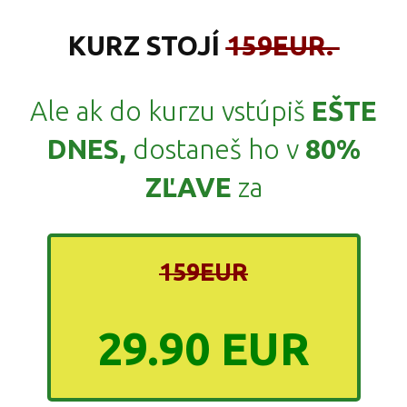
KURZ STOJÍ
159EUR.
Ale ak do kurzu vstúpiš
EŠTE
DNES,
dostaneš ho v
80%
ZĽAVE
za
159EUR
29.90 EUR