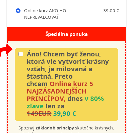
Online kurz AKO HO
39,00 €
NEPREVALCOVAŤ
Špeciálna ponuka
Áno! Chcem byť ženou,
ktorá vie vytvoriť krásny
vzťah, je milovaná a
šťastná.
Preto
chcem
Online kurz 5
NAJZÁSADNEJŠÍCH
PRINCÍPOV
,
dnes
v 80%
zľave
len za
149EUR
39,90 €
Spoznaj
základné princípy
skutočne krásnych,