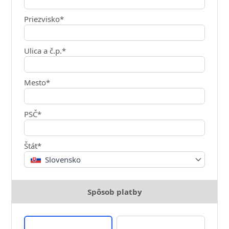
Priezvisko*
Ulica a č.p.*
Mesto*
PSČ*
Štát*
Slovensko
Spôsob platby