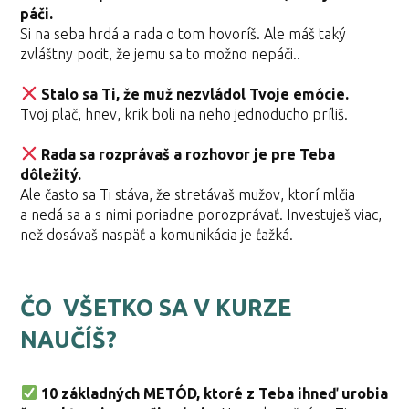
páči.
Si na seba hrdá a rada o tom hovoríš. Ale máš taký
zvláštny pocit, že jemu sa to možno nepáči..
Stalo sa Ti, že muž nezvládol Tvoje emócie.
Tvoj plač, hnev, krik boli na neho jednoducho príliš.
Rada sa rozprávaš a rozhovor je pre Teba
dôležitý.
Ale často sa Ti stáva, že stretávaš mužov, ktorí mlčia
a nedá sa a s nimi poriadne porozprávať. Investuješ viac,
než dosávaš naspäť a komunikácia je ťažká.
ČO VŠETKO SA V KURZE
NAUČÍŠ?
10 základných METÓD, ktoré z Teba ihneď urobia