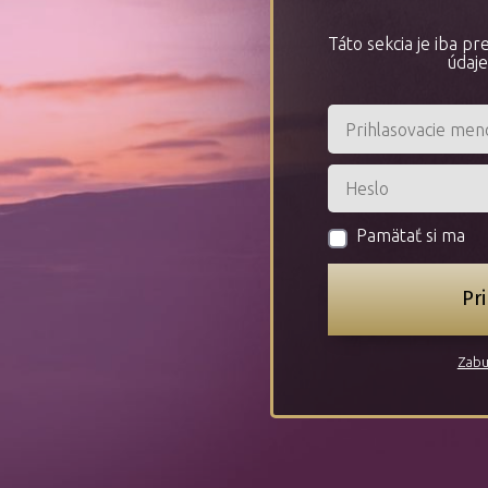
Táto sekcia je iba p
údaje
Pamätať si ma
Pri
Zabu