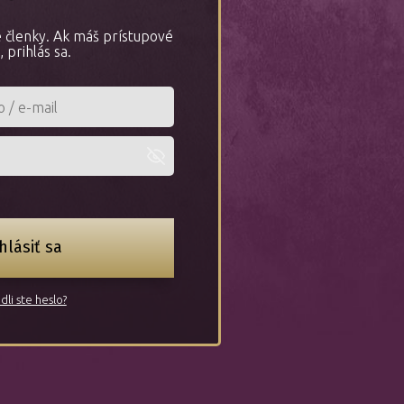
re členky. Ak máš prístupové
, prihlás sa.
hlásiť sa
dli ste heslo?