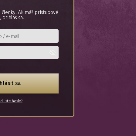
re členky. Ak máš prístupové
, prihlás sa.
hlásiť sa
dli ste heslo?