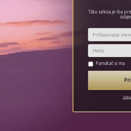
Táto sekcia je iba p
údaje
Pamätať si ma
Pri
Zabu