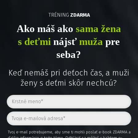
TRÉNING
ZDARMA
Ako máš ako
sama žena
s deťmi
nájsť
muža
pre
seba?
Keď nemáš pri deťoch čas, a muži
ženy s deťmi skôr nechcú?
Tvoj e-mail potrebujeme, aby sme ti mohli poslať e-book ZDARMA a
ďalšie informácie o tejto téme. Odhlásiť sa môžeš v každom e-