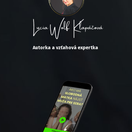
Autorka a vzťahová expertka