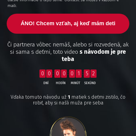
maili.
ÁNO! Chcem vzťah, aj keď mám deti
Či partnera vôbec nemáš, alebo si rozvedená, ak
si sama s deťmi, toto video
s návodom je pre
teba
0
0
0
0
0
1
5
2
DNÍ
HODÍN
MINÚT
SEKÚND
Vďaka tomuto návodu už
1
matiek s deťmi zistilo, čo
robiť, aby si našli muža pre seba