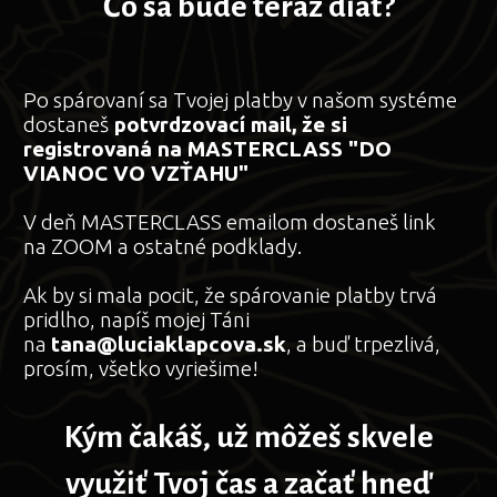
Čo sa bude teraz diať?
Po spárovaní sa Tvojej platby v našom systéme
dostaneš
potvrdzovací mail,
že si
registrovaná na MASTERCLASS "DO
VIANOC VO VZŤAHU"
V deň MASTERCLASS emailom dostaneš link
na ZOOM a ostatné podklady.
Ak by si mala pocit, že spárovanie platby trvá
pridlho, napíš mojej Táni
na
tana@luciaklapcova.sk
, a buď trpezlivá,
prosím, všetko vyriešime!
Kým čakáš, už môžeš skvele
využiť Tvoj čas a začať hneď