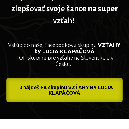
zlepšovať svoje šance na super
vzťah!
Vstúp do našej Facebookovú skupinu
VZŤAHY
by LUCIA KLAPÁČOVÁ
TOP skupinu pre vzťahy na Slovensku a v
Česku.
Tu nájdeš FB skupinu VZŤAHY BY LUCIA
KLAPÁČOVÁ