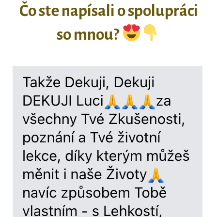
Čo ste napísali o spolupráci
so mnou?