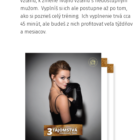
vzťahu, k zmene Tvojho vzťahu s nedostupným
mužom. Vyplníš si ich ale postupne až po tom,
ako si pozrieš celý tréning. Ich vyplnenie trvá cca
45 minút, ale budeš z nich profitovať veľa týždňov
a mesiacov.