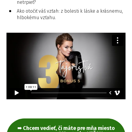
netrpieť?
Ako otočiť váš vzťah: z bolesti k láske a krásnemu,
hlbokému vzťahu.
➠ Chcem vedieť, či máte pre mňa miesto