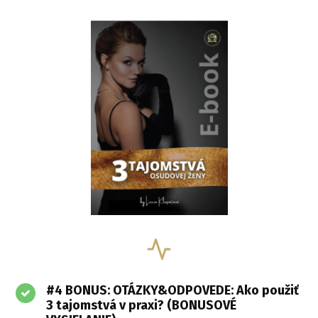
#4 BONUS: OTÁZKY&ODPOVEDE: Ako použiť
3 tajomstvá v praxi? (BONUSOVÉ