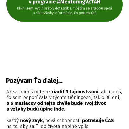
v programe #MentoringVZŤAH
Klikni sem, vyplň krátky dotazník a môj tím sa s tebou spojí
a dá ti všetky informácie, čo potrebuješ
Pozývam Ťa ďalej...
Ak sa budeš odteraz
riadiť 3 tajomstvami
, ak urobíš,
čo som odporúčala v týchto tréningoch, tak o 30 dní,
o 6 mesiacov od tejto chvíle bude Tvoj život
a vzťahy budú úplne inde.
Každý
nový zvyk,
nová schopnosť,
potrebuje ČAS
na to, aby sa Ti do života naplno vpila.