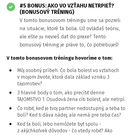
#5 BONUS: AKO VO VZŤAHU NETRPIEŤ?
(BONUSOVÝ TRÉNING)
V tomto bonusovom tréningu sme sa pozreli
na situácie, ktoré ťa bolia. Už ovládaš teóriu,
ale ešte ju nevieš dať do praxe? Tento
bonusový tréning je práve to, čo potrebuješ!
V tomto bonusovom tréningu hovoríme o tom:
Môj osobný príbeh: Čo bola bolesť vo vzťahoch
v mojom živote, ktorá dala základ vzniku 3
tajomstiev?
3 hlavné body o tom, ako precítiť denne
TAJOMSTVO 1: Osudová žena cíti bolesť, ale netrpí.
Čo robiť, keď je tvoj partner nedostupný, a teba to
bolí? Keď ti dáva nádej, ale nemá pre teba čas?
Keď ťa bolí, lebo nemôžete byť spolu -
z akýchkoľvek dôvodov - čo vtedy robiť? Ako