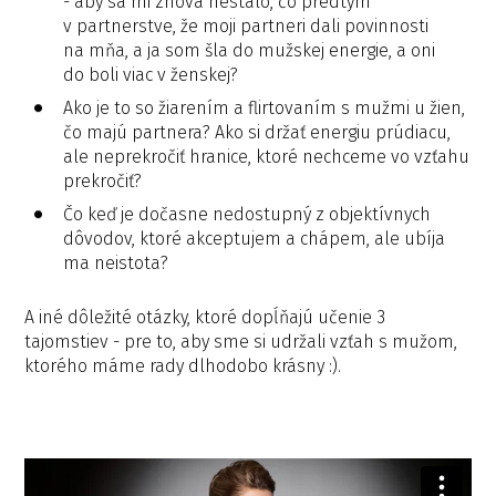
- aby sa mi znova nestalo, čo predtým
v partnerstve, že moji partneri dali povinnosti
na mňa, a ja som šla do mužskej energie, a oni
do boli viac v ženskej?
Ako je to so žiarením a flirtovaním s mužmi u žien,
čo majú partnera? Ako si držať energiu prúdiacu,
ale neprekročiť hranice, ktoré nechceme vo vzťahu
prekročiť?
Čo keď je dočasne nedostupný z objektívnych
dôvodov, ktoré akceptujem a chápem, ale ubíja
ma neistota?
A iné dôležité otázky, ktoré dopĺňajú učenie 3
tajomstiev - pre to, aby sme si udržali vzťah s mužom,
ktorého máme rady dlhodobo krásny :).