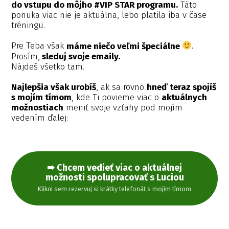
do vstupu do môjho #VIP STAR programu.
Táto
ponuka viac nie je aktuálna, lebo platila iba v čase
tréningu.
Pre Teba však
máme niečo veľmi špeciálne
.
Prosím,
sleduj svoje emaily.
Nájdeš všetko tam.
Najlepšia však urobíš
, ak sa rovno
hneď teraz spojíš
s mojím tímom
, kde Ti povieme viac o
aktuálnych
možnostiach
meniť svoje vzťahy pod mojím
vedením ďalej:
➠ Chcem vedieť viac o aktuálnej
možnosti spolupracovať s Luciou
Klikni sem rezervuj si krátky telefonát s mojím tímom