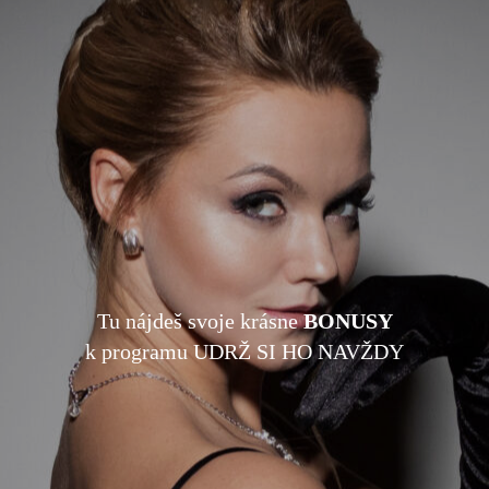
Tu nájdeš svoje krásne
BONUSY
k programu UDRŽ SI HO NAVŽDY