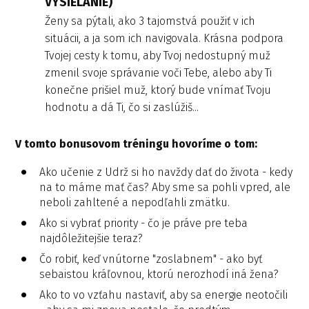
VYSIELANIE)
Ženy sa pýtali, ako 3 tajomstvá použiť v ich
situácii, a ja som ich navigovala. Krásna podpora
Tvojej cesty k tomu, aby Tvoj nedostupný muž
zmenil svoje správanie voči Tebe, alebo aby Ti
konečne prišiel muž, ktorý bude vnímať Tvoju
hodnotu a dá Ti, čo si zaslúžiš...
V tomto bonusovom tréningu hovoríme o tom:
Ako učenie z Udrž si ho navždy dať do života - kedy
na to máme mať čas? Aby sme sa pohli vpred, ale
neboli zahltené a nepodľahli zmätku.
Ako si vybrať priority - čo je práve pre teba
najdôležitejšie teraz?
Čo robiť, keď vnútorne "zoslabnem" - ako byť
sebaistou kráľovnou, ktorú nerozhodí iná žena?
Ako to vo vzťahu nastaviť, aby sa energie neotočili