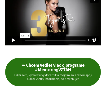
➠ Chcem vedieť viac o programe
#MentoringVZŤAH
Klikni sem, vyplň krátky dotazník a môj tím sa s tebou spojí
a dá ti všetky informácie, čo potrebuješ