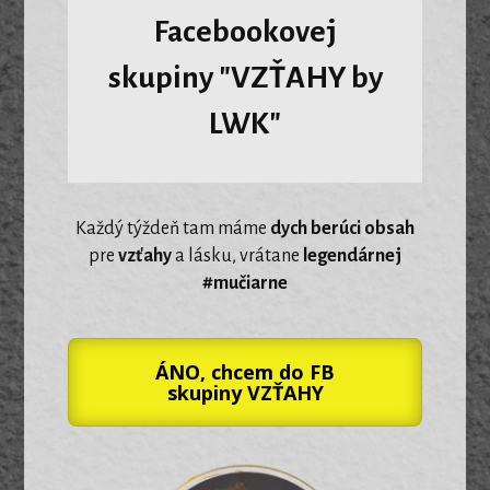
Facebookovej
skupiny "VZŤAHY by
LWK"
Každý týždeň tam máme
dych berúci obsah
pre
vzťahy
a lásku, vrátane
legendárnej
#mučiarne
ÁNO, chcem do FB
skupiny VZŤAHY