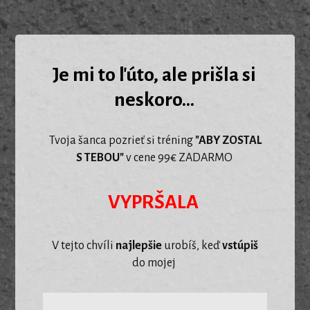
Je mi to ľúto, ale prišla si
neskoro...
Tvoja šanca pozrieť si tréning
"ABY ZOSTAL
S TEBOU"
v cene 99€ ZADARMO
VYPRŠALA
V tejto chvíli
najlepšie
urobíš, keď
vstúpiš
do mojej