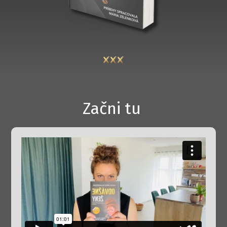
Začni tu