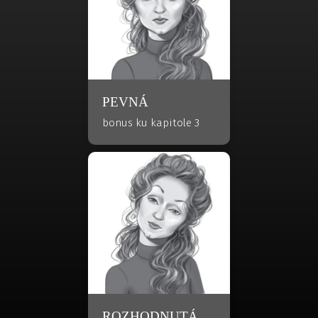
PEVNÁ
bonus ku kapitole 3
ROZHODNUTÁ