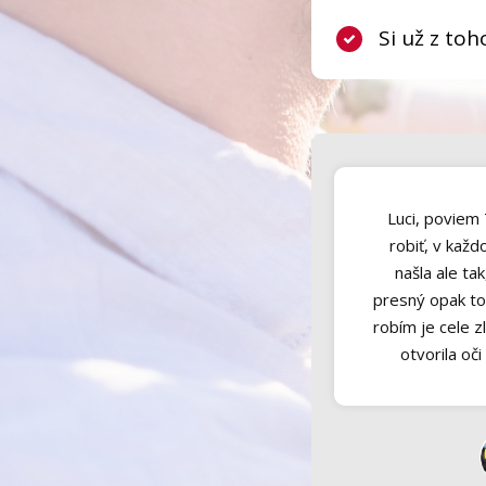
Si už z to
Luci, poviem
robiť, v kaž
našla ale tak
presný opak to
robím je cele z
otvorila oči
Martina L