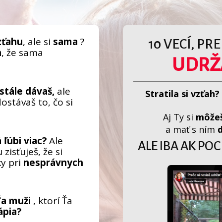
zťahu
, ale si
sama
?
10 VECÍ, PR
h
, že sama
UDRŽ
stále dávaš,
ale
Stratila si vzťah?
ostávaš to, čo si
Aj Ty si
môžeš
a mať s ním
á ľúbi viac?
Ale
ALE IBA AK PO
 zisťuješ, že si
ky pri
nesprávnych
Ťa muži
, ktorí Ťa
ápia?