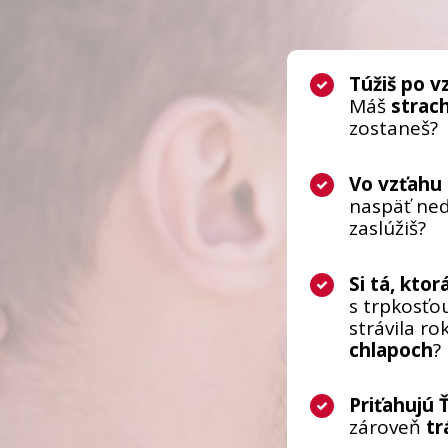
Túžiš po v
Máš
strac
zostaneš?
Vo vzťahu 
naspäť ned
zaslúžiš?
Si tá, ktor
s trpkosťou
strávila ro
chlapoch
?
Priťahujú 
zároveň
tr