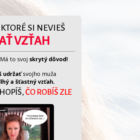
E KTORÉ SI NEVIEŠ
AŤ VZŤAH
Má to svoj
skrytý dôvod!
 udržať
svojho muža
dlhý a šťastný
vzťah.
CHOPÍŠ,
ČO ROBÍŠ ZLE