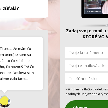
ho
zúfalá?
Zadaj svoj e-mail
a
KTORÉ VO V
 Ti teda, že mám čo
dom princípe som sa
, že to čo robím je
ho, čo hovoríš Ty! Čo
leeeee. Doslova si mi
 alebo dala facku...
Kliknutím na tlačítko udeľuj
osobných údajov podľa tých
., 37 Bratislava
Chcem