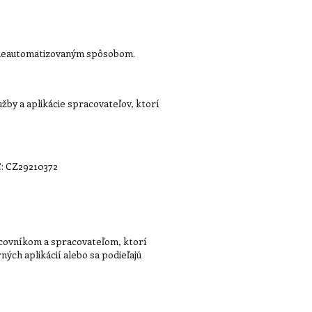
 neautomatizovaným spôsobom.
žby a aplikácie spracovateľov, ktorí
Č: CZ29210372
covníkom a spracovateľom, ktorí
ých aplikácií alebo sa podieľajú