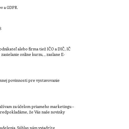
ov a GDPR.
:
dnikateľ alebo firma tiež IČO a DIČ, IČ
asielanie online kurzu, , zaslane E-
nej povinnosti pre vystavovanie
 využívam za účelom priameho marketingu –
predpokladáme, že Vás naše novinky
udelenia. Súhlas nám vyjadríte