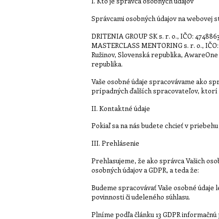
I. Kto je správca osobných údajov
Správcami osobných údajov na webovej str
DRITENIA GROUP SK s. r. o., IČO: 4748863
MASTERCLASS MENTORING s. r. o., IČO: 53 
Ružinov, Slovenská republika, AwareOne s
republika.
Vaše osobné údaje spracovávame ako sprá
prípadných ďalších spracovateľov, ktor
II. Kontaktné údaje
Pokiaľ sa na nás budete chcieť v priebeh
III. Prehlásenie
Prehlasujeme, že ako správca Vašich oso
osobných údajov a GDPR, a teda že:
Budeme spracovávať Vaše osobné údaje l
povinnosti či udeleného súhlasu.
Plníme podľa článku 13 GDPR informačnú 