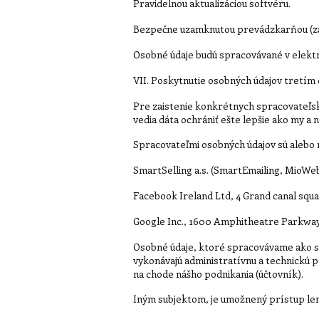
Pravidelnou aktualizáciou softvéru.
Bezpečne uzamknutou prevádzkarňou (z
Osobné údaje budú spracovávané v elek
VII. Poskytnutie osobných údajov tretí
Pre zaistenie konkrétnych spracovateľský
vedia dáta ochrániť ešte lepšie ako my a n
Spracovateľmi osobných údajov sú alebo 
SmartSelling a.s. (SmartEmailing, MioWeb
Facebook Ireland Ltd, 4 Grand canal squa
Google Inc., 1600 Amphitheatre Parkway
Osobné údaje, ktoré spracovávame ako s
vykonávajú administratívnu a technickú p
na chode nášho podnikania (účtovník).
Iným subjektom, je umožnený prístup len