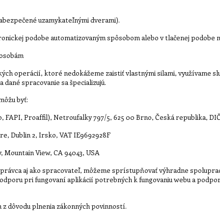
abezpečené uzamykateľnými dverami).
tronickej podobe automatizovaným spôsobom alebo v tlačenej podobe
m osobám
ch operácií, ktoré nedokážeme zaistiť vlastnými silami, využívame slu
a dané spracovanie sa špecializujú.
môžu byť:
, FAPI, Proaffil), Netroufalky 797/5, 625 00 Brno, Česká republika, DI
re, Dublin 2, Irsko, VAT IE9692928F
, Mountain View, CA 94043, USA
právca aj ako spracovateľ, môžeme sprístupňovať výhradne spolupra
odporu pri fungovaní aplikácií potrebných k fungovaniu webu a podporn
 z dôvodu plnenia zákonných povinností.