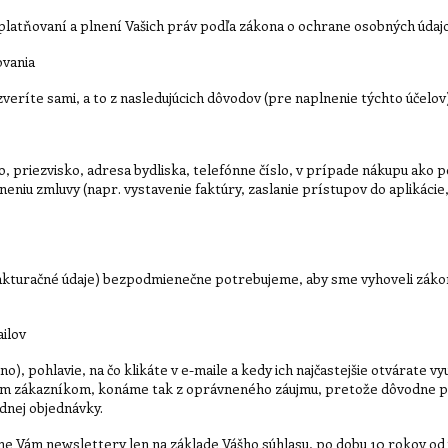
atňovaní a plnení Vašich práv podľa zákona o ochrane osobných údaj
ovania
ríte sami, a to z nasledujúcich dôvodov (pre naplnenie týchto účelov)
, priezvisko, adresa bydliska, telefónne číslo, v prípade nákupu ako po
u zmluvy (napr. vystavenie faktúry, zaslanie prístupov do aplikácie, z
 a pod.).
akturačné údaje) bezpodmienečne potrebujeme, aby sme vyhoveli zákon
ilov
o), pohlavie, na čo klikáte v e-maile a kedy ich najčastejšie otvárate
šim zákazníkom, konáme tak z oprávneného záujmu, pretože dôvodne 
ednej objednávky.
me Vám newslettery len na základe Vášho súhlasu, po dobu 10 rokov od 