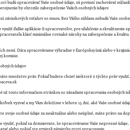
ktorí budú spracovávať Vaše osobné údaje, sú povinní zachovávať mlčanl
rejnenie by ohrozilo zabezpečenie Vašich osobných údajov.
ení záväzkových vzťahov so mnou. Bez Vášho súhlasu nebudú Vaše osobné 
yužiť ďalšie aplikácie či spracovateľov, pre uľahčenie a skvalitnenie 
racovateľa klásť minimálne rovnaké nároky na zabezpečenie a kvalitu 
ch zemí. Dáta spracovávame výhradne v Európskej únii alebo v krajiná
j komisie.
osobných údajov
máte množstvo práv. Pokiaľ budete chcieť niektoré z týchto práv využiť
pacova.sk
né už touto informačnou stránkou so zásadami spracovania osobných úd
oľvek vyzvať a my Vám doložíme v lehote 15 dní, aké Vaše osobné úda
áte svoje osobné údaje za neaktuálne alebo neúplné, máte právo na do
 využiť, pokiaľ sa domnievate, že spracovávame Vaše nepresné údaje,
zať alebo pokiaľ ste vzniesli námietku proti spracovaniu.