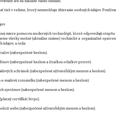
ovávané len na základe Vášho súhlasu.
 tiež v režime, ktorý neumožňuje zbieranie osobných údajov. Používa
jov
nej miere pomocou moderných technológií, ktoré odpovedajú stupňu t
ržujeme všetky možné (aktuálne známe) technické a organizačné opatreni
 údajov, a teda:
tačov (zabezpečené heslom).
ónov (zabezpečené heslom a čítačkou otlačkov prstov).
ilových schránok (zabezpečené užívateľským menom a heslom).
 e-mailovú rozosielku (zabezpečené menom a heslom).
ch systémov (zabezpečené menom a heslom).
latný certifikát https).
ekcií webu (zabezpečené užívateľským menom a heslom).