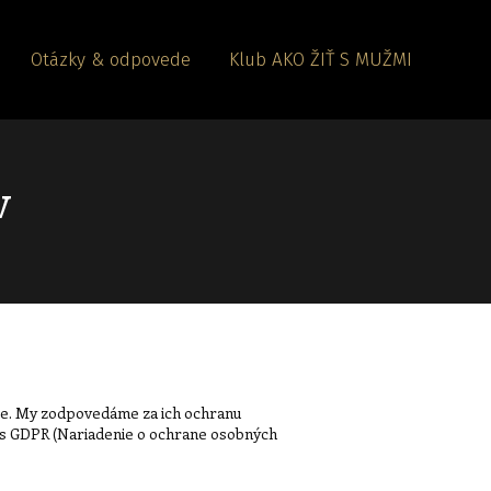
Otázky & odpovede
Klub AKO ŽIŤ S MUŽMI
v
je. My zodpovedáme za ich ochranu
i s GDPR (Nariadenie o ochrane osobných