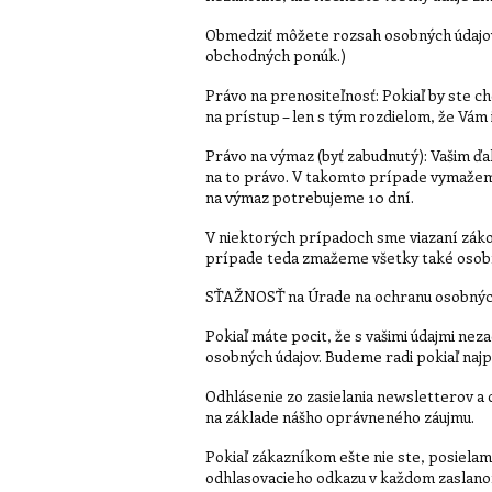
Obmedziť môžete rozsah osobných údajov 
obchodných ponúk.)
Právo na prenositeľnosť: Pokiaľ by ste c
na prístup – len s tým rozdielom, že Vám
Právo na výmaz (byť zabudnutý): Vašim ďa
na to právo. V takomto prípade vymažeme
na výmaz potrebujeme 10 dní.
V niektorých prípadoch sme viazaní zák
prípade teda zmažeme všetky také osobné
SŤAŽNOSŤ na Úrade na ochranu osobných
Pokiaľ máte pocit, že s vašimi údajmi n
osobných údajov. Budeme radi pokiaľ naj
Odhlásenie zo zasielania newsletterov a 
na základe nášho oprávneného záujmu.
Pokiaľ zákazníkom ešte nie ste, posielam
odhlasovacieho odkazu v každom zaslano