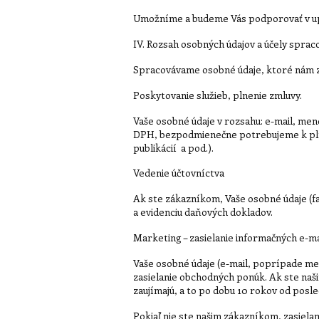
Umožníme a budeme Vás podporovať v upl
IV. Rozsah osobných údajov a účely sprac
Spracovávame osobné údaje, ktoré nám zve
Poskytovanie služieb, plnenie zmluvy.
Vaše osobné údaje v rozsahu: e-mail, meno
DPH, bezpodmienečne potrebujeme k plneni
publikácií
Vedenie účtovníctva
Ak ste zákazníkom, Vaše osobné údaje (f
a evidenciu daňových dokladov.
Marketing – zasielanie informačných e-ma
Vaše osobné údaje (e-mail, poprípade men
zasielanie obchodných ponúk. Ak ste na
zaujímajú, a to po dobu 10 rokov od posl
Pokiaľ nie ste našim zákazníkom, zasiela