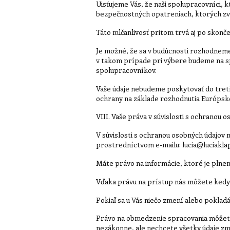
Uisťujeme Vás, že naši spolupracovníci, 
bezpečnostných opatreniach, ktorých zve
Táto mlčanlivosť pritom trvá aj po skonč
Je možné, že sa v budúcnosti rozhodneme v
v takom prípade pri výbere budeme na sp
spolupracovníkov.
Vaše údaje nebudeme poskytovať do tretí
ochrany na základe rozhodnutia Európske
VIII. Vaše práva v súvislosti s ochranou 
V súvislosti s ochranou osobných údajov 
prostredníctvom e-mailu: lucia@luciakla
Máte právo na informácie, ktoré je plne
Vďaka právu na prístup nás môžete kedyk
Pokiaľ sa u Vás niečo zmení alebo poklad
Právo na obmedzenie spracovania môžete
nezákonne, ale nechcete všetky údaje zma