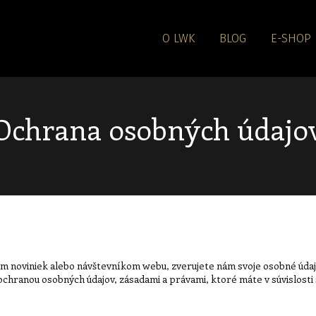
O LWK
BLOG
E-SHOP
Ochrana osobných údajo
om noviniek alebo návštevníkom webu, zverujete nám svoje osobné úda
ochranou osobných údajov, zásadami a právami, ktoré máte v súvislost