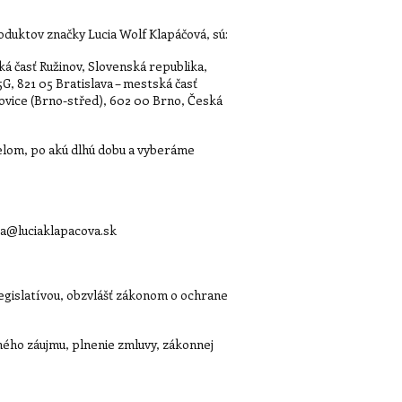
oduktov značky Lucia Wolf Klapáčová, sú:
ká časť Ružinov, Slovenská republika,
G, 821 05 Bratislava – mestská časť
dovice (Brno-střed), 602 00 Brno, Česká
elom, po akú dlhú dobu a vyberáme
cia@luciaklapacova.sk
egislatívou, obzvlášť zákonom o ochrane
ého záujmu, plnenie zmluvy, zákonnej