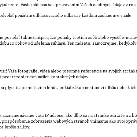
yjadrením Vášho súhlasu so spracovaním Vašich osobných údajov v roz
odvolať použitím odhlasovacieho odkazu v každom zaslanom e-maile.
 posielať taktiež inšpirujúce ponuky tretích osôb alebo využiť e-mail
o dobu 10 rokov od udelenia súhlasu. Ten môžete, samozrejme, kedykoľ
iť Vaše fotografie, videá alebo písomné referencie na svojich stránkac
ť prostredníctvom našich kontaktných údajov.
u plynutia premlčacích lehôt, pokiaľ zákon nestanoví dlhšiu dobu k ic
 zaznamenávame vašu IP adresu, ako dlho sa na stránke zdržíte a z kt
a prispôsobenie zobrazenia webových stránok vnímame ako svoj oprá
 lepšie služby.