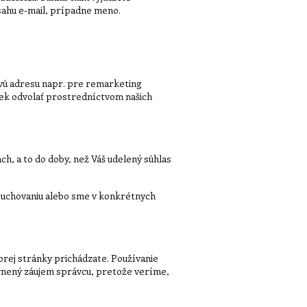
sahu e-mail, prípadne meno.
ovú adresu napr. pre remarketing
vek odvolať prostredníctvom našich
h, a to do doby, než Váš udelený súhlas
h uchovaniu alebo sme v konkrétnych
orej stránky prichádzate. Používanie
vnený záujem správcu, pretože veríme,