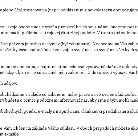
alebo účel spracovania (napr. odhlásením z newsletteru obmedzujete 
hceli svoje osobné údaje vziať a preniesť k niekomu inému, budeme post
 informácie pošleme v strojovej čitateľnej podobe. V tomto prípade p
lším právom je právo na výmaz (byť zabudnutý). Nechceme na Vás zabudnú
 všetky Vaše osobné údaje zo svojho systému i zo systému všetkých sp
onnou povinnosťou, a napr. musíme evidovať vystavené daňové doklad
 údaje, ktoré nie sú viazané iným zákonom. O dokončení výmazu Vás 
 údajov:
ezaobchádzame v súlade so zákonom, máte právo sa so svojou sťažnosťou
prv budete o tomto podozrení informovať nás, aby sme s tým mohli nieč
obchodných ponúk, e-maily s inšpiráciami, článkami či produktami a slu
e Vám ich len na základe Vášho súhlasu. V oboch prípadoch môžete ukon
m e-maile.