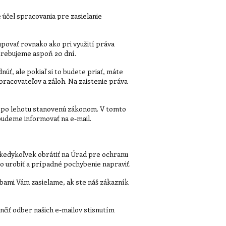
účel spracovania pre zasielanie
upovať rovnako ako pri využití práva
otrebujeme aspoň 20 dní.
ť, ale pokiaľ si to budete priať, máte
racovateľov a záloh. Na zaistenie práva
y po lehotu stanovenú zákonom. V tomto
budeme informovať na e-mail.
 kedykoľvek obrátiť na Úrad pre ochranu
o urobiť a prípadné pochybenie napraviť.
žbami Vám zasielame, ak ste náš zákazník
čiť odber našich e-mailov stisnutím