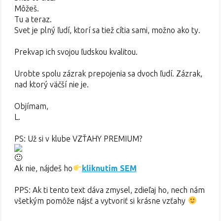
Môžeš.
Tu a teraz.
Svet je plný ľudí, ktorí sa tiež cítia sami, možno ako ty.
Prekvap ich svojou ľudskou kvalitou.
Urobte spolu zázrak prepojenia sa dvoch ľudí. Zázrak,
nad ktorý väčší nie je.
Objímam,
L.
PS: Už si v klube VZŤAHY PREMIUM?
Ak nie, nájdeš ho
kliknutím SEM
PPS: Ak ti tento text dáva zmysel, zdieľaj ho, nech nám
všetkým pomôže nájsť a vytvoriť si krásne vzťahy