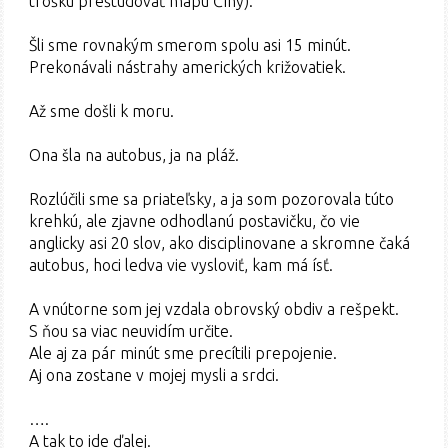
trošku preštudovať mapu Číny).
Šli sme rovnakým smerom spolu asi 15 minút.
Prekonávali nástrahy amerických križovatiek.
Až sme došli k moru.
Ona šla na autobus, ja na pláž.
Rozlúčili sme sa priateľsky, a ja som pozorovala túto
krehkú, ale zjavne odhodlanú postavičku, čo vie
anglicky asi 20 slov, ako disciplinovane a skromne čaká
autobus, hoci ledva vie vysloviť, kam má ísť.
A vnútorne som jej vzdala obrovský obdiv a rešpekt.
S ňou sa viac neuvidím určite.
Ale aj za pár minút sme precítili prepojenie.
Aj ona zostane v mojej mysli a srdci.
….
A tak to ide ďalej.