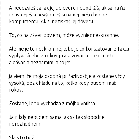
A nedozvieš sa, ak jej tie dvere nepodržíš, ak sa na ňu
neusmeješ a nevšimneš si na nej niečo hodne
komplimentu. Ak si nezískaš jej dôveru.
To, čo na záver poviem, môže vyznieť neskromne.
Ale nie je to neskromné, lebo je to konštatovanie faktu
vyplývajúceho z rokov praktizovania pozornosti
a dávania neznámim, a to je:
ja viem, že moja osobná príťažlivosť je a zostane vždy
vysoká, bez ohľadu na to, koľko kedy budem mať
rokov.
Zostane, lebo vychádza z môjho vnútra.
Ja nikdy nebudem sama, ak sa tak slobodne
nerozhodnem.
Skús to tiež.