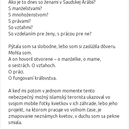
Ako je to dnes so ženami v Saudskej Arábii?
S manželstvami?
S mnohoženstvom?
S právami?
So vzťahmi?
So vzdelaním pre ženy, s prácou pre ne?
Pýtala som sa slobodne, lebo som si zaslúžila dôveru.
Mohla som.
A on hovoril otvorene – o manželke, o mame,
o sestrách. O vzťahoch.
O práci.
O fungovaní kráľovstva.
A keď mi potom v jednom momente tento
nebezpečný možný islamský terorista ukazoval vo
svojom mobile fotky kvietkov v ich záhrade, lebo jeho
projekt, na ktorom pracuje vo voľnom čase, je
zmapovanie neznámych kvetov, v duchu som sa pekne
smiala.