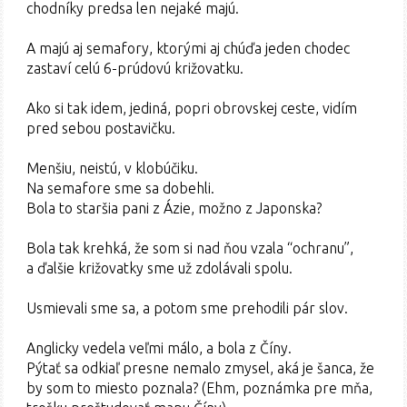
chodníky predsa len nejaké majú.
A majú aj semafory, ktorými aj chúďa jeden chodec
zastaví celú 6-prúdovú križovatku.
Ako si tak idem, jediná, popri obrovskej ceste, vidím
pred sebou postavičku.
Menšiu, neistú, v klobúčiku.
Na semafore sme sa dobehli.
Bola to staršia pani z Ázie, možno z Japonska?
Bola tak krehká, že som si nad ňou vzala “ochranu”,
a ďalšie križovatky sme už zdolávali spolu.
Usmievali sme sa, a potom sme prehodili pár slov.
Anglicky vedela veľmi málo, a bola z Číny.
Pýtať sa odkiaľ presne nemalo zmysel, aká je šanca, že
by som to miesto poznala? (Ehm, poznámka pre mňa,