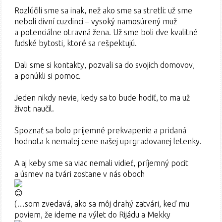
Rozlúčili sme sa inak, než ako sme sa stretli: už sme
neboli divní cuzdinci – vysoký namosúrený muž
a potenciálne otravná žena. Už sme boli dve kvalitné
ľudské bytosti, ktoré sa rešpektujú.
Dali sme si kontakty, pozvali sa do svojich domovov,
a ponúkli si pomoc.
Jeden nikdy nevie, kedy sa to bude hodiť, to ma už
život naučil.
Spoznať sa bolo príjemné prekvapenie a pridaná
hodnota k nemalej cene našej uprgradovanej letenky.
A aj keby sme sa viac nemali vidieť, príjemný pocit
a úsmev na tvári zostane v nás oboch
(…som zvedavá, ako sa môj drahý zatvári, keď mu
poviem, že ideme na výlet do Rijádu a Mekky