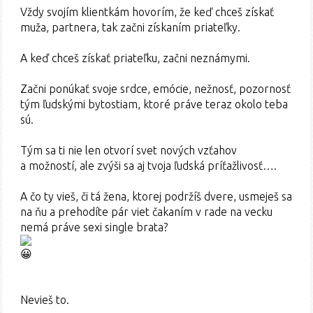
Vždy svojím klientkám hovorím, že keď chceš získať
muža, partnera, tak začni získaním priateľky.
A keď chceš získať priateľku, začni neznámymi.
Začni ponúkať svoje srdce, emócie, nežnosť, pozornosť
tým ľudskými bytostiam, ktoré práve teraz okolo teba
sú.
Tým sa ti nie len otvorí svet nových vzťahov
a možností, ale zvýši sa aj tvoja ľudská príťažlivosť….
A čo ty vieš, či tá žena, ktorej podržíš dvere, usmeješ sa
na ňu a prehodíte pár viet čakaním v rade na vecku
nemá práve sexi single brata?
Nevieš to.