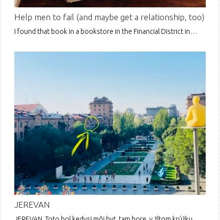
Help men to fail (and maybe get a relationship, too)
I found that book in a bookstore in the Financial District in…
JEREVAN
JEREVAN. Toto bol kedysi môj byt, tam hore, v žltom krúžku .…