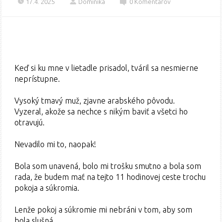
17.4. 2025
Dominika
0 Komentárov
Keď si ku mne v lietadle prisadol, tváril sa nesmierne
neprístupne.
Vysoký tmavý muž, zjavne arabského pôvodu.
Vyzeral, akože sa nechce s nikým baviť a všetci ho
otravujú.
Nevadilo mi to, naopak!
Bola som unavená, bolo mi trošku smutno a bola som
rada, že budem mať na tejto 11 hodinovej ceste trochu
pokoja a súkromia.
Lenže pokoj a súkromie mi nebráni v tom, aby som
bola slušná.