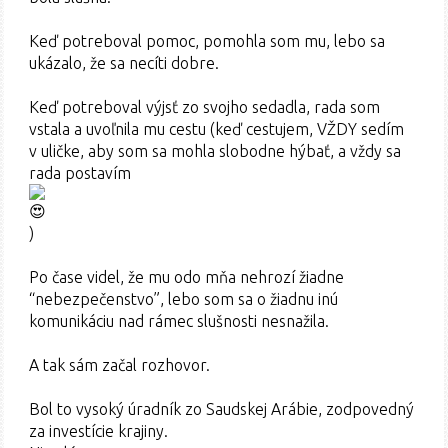
Keď potreboval pomoc, pomohla som mu, lebo sa
ukázalo, že sa necíti dobre.
Keď potreboval výjsť zo svojho sedadla, rada som
vstala a uvoľnila mu cestu (keď cestujem, VŽDY sedím
v uličke, aby som sa mohla slobodne hýbať, a vždy sa
rada postavím
)
Po čase videl, že mu odo mňa nehrozí žiadne
“nebezpečenstvo”, lebo som sa o žiadnu inú
komunikáciu nad rámec slušnosti nesnažila.
A tak sám začal rozhovor.
Bol to vysoký úradník zo Saudskej Arábie, zodpovedný
za investície krajiny.