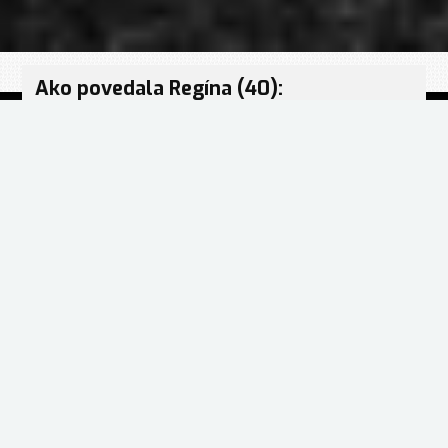
Ako povedala Regína (40):
“Spoznanie archetypov ma prinútilo
otvoriť starú skúsenosť, ktorú som
vytesnila, ale ktorá podmieňovala moje
správanie sa k mužom a tak ničila moje
vzťahy. Vďaka archetypom som to
vytiahla na povrch, a čelím pravde, aj
keď bolí. Ďakujem za to!!!!”.
Ako napísala Nasťa (49):
“Test mi veľmi pomohol. Konečne som