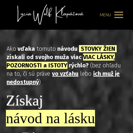
MENU
Ako
vďaka
tomuto
návodu
STOVKY ŽIEN
získali
od svojho muža viac
VIAC LÁSKY,
POZORNOSTI a ISTOTY
rýchlo?
(bez ohľadu
na to, či sú práve
vo vzťahu
lebo
ich muž je
nedostupný
)
Získaj
návod na lásku