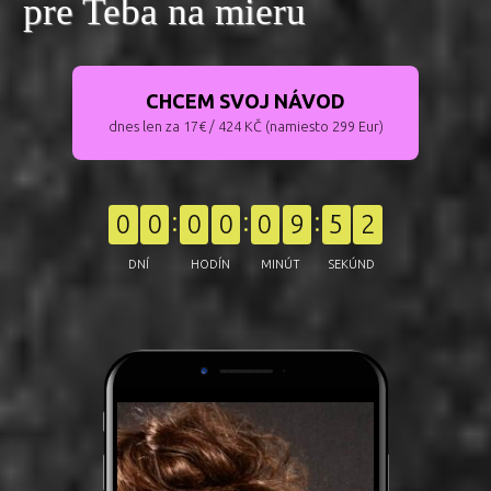
pre Teba na mieru
CHCEM SVOJ NÁVOD
dnes len za 17€ / 424 KČ (namiesto 299 Eur)
0
0
0
0
0
9
5
1
DNÍ
HODÍN
MINÚT
SEKÚND