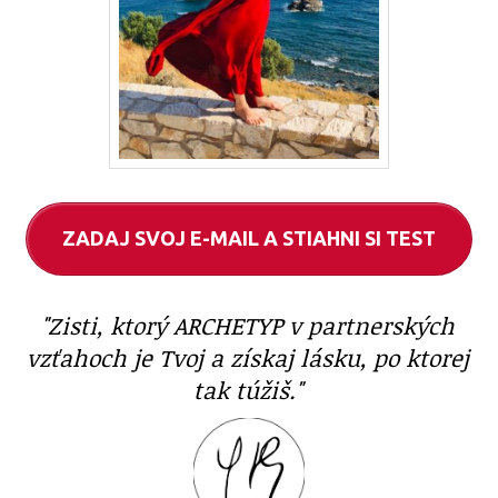
ZADAJ SVOJ E-MAIL A STIAHNI SI TEST
"Zisti, ktorý ARCHETYP v partnerských
vzťahoch je Tvoj a získaj lásku, po ktorej
tak túžiš."