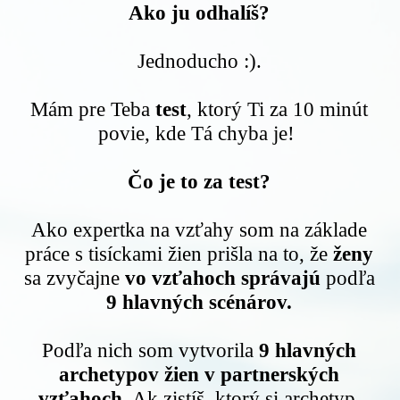
Ako ju odhalíš?
Jednoducho :).
Mám pre Teba
test
, ktorý Ti za 10 minút
povie, kde Tá chyba je!
Čo je to za test?
Ako expertka na vzťahy som na základe
práce s tisíckami žien prišla na to, že
ženy
sa zvyčajne
vo vzťahoch správajú
podľa
9 hlavných scénárov.
Podľa nich som vytvorila
9 hlavných
archetypov žien v partnerských
vzťahoch
. Ak zistíš, ktorý si archetyp,