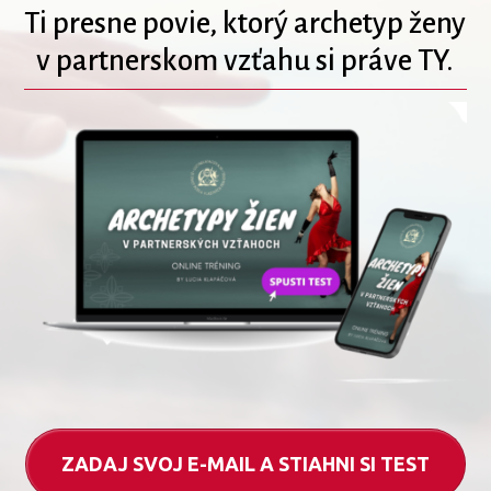
Ti presne povie, ktorý archetyp ženy
v partnerskom vzťahu si práve TY.
ZADAJ SVOJ E-MAIL A STIAHNI SI TEST