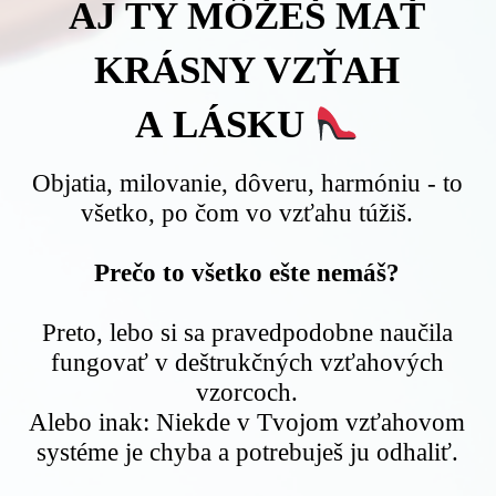
AJ TY MÔŽEŠ MAŤ
KRÁSNY VZŤAH
A LÁSKU
Objatia, milovanie, dôveru, harmóniu - to
všetko, po čom vo vzťahu túžiš.
Prečo to všetko ešte nemáš?
Preto, lebo si sa pravedpodobne naučila
fungovať v deštrukčných vzťahových
vzorcoch.
Alebo inak: Niekde v Tvojom vzťahovom
systéme je chyba a potrebuješ ju odhaliť.