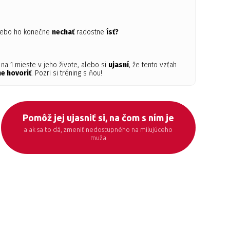
ebo ho konečne
nechať
radostne
ísť?
na 1.mieste v jeho živote, alebo si
ujasní
, že tento vzťah
e hovoriť
. Pozri si tréning s ňou!
Pomôž jej ujasniť si, na čom s ním je
a ak sa to dá, zmeniť nedostupného na milujúceho
muža