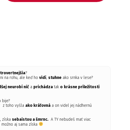
ntrovertnejšia
?
rni na rohu, ale keď ho
vidí
,
stuhne
ako srnka v lese?
dšej neurobí nič
a
prichádza
tak
o
krásne príležitosti
o bije?
y z toho vyšla
ako kráľovná
a on videl jej nádhernú
, získa
sebaistou a šmrnc.
A TY nebudeš mať viac
o možno aj sama získa