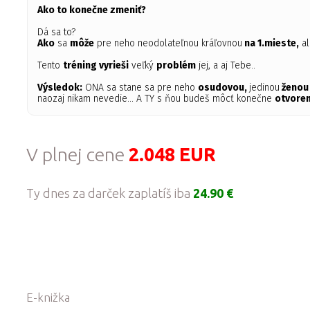
Ako to konečne zmeniť?
Dá sa to?
Ako
sa
môže
pre neho neodolateľnou kráľovnou
na 1.mieste,
al
Tento
tréning vyrieši
veľký
problém
jej, a aj Tebe..
Výsledok:
ONA sa stane sa pre neho
osudovou,
jedinou
ženou
naozaj nikam nevedie... A TY s ňou budeš môcť konečne
otvoren
V plnej cene
2.048 EUR
Ty dnes za darček zaplatíš iba
24.90 €
E-knižka