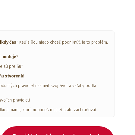
nikdy čas
? Keď s ňou niečo chceš podniknúť, je to problém,
sa
nedeje
?
ie sú pre ňu?
 ňu
stvorená
!
duchých pravidiel nastaviť svoj život a vzťahy podľa
svojich pravidiel!
eľku a mamu, ktorú nebudeš musieť stále zachraňovať.