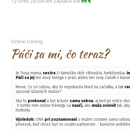
Ty dnes za darček zaplatíš iba
99 €
Online tréning
Páči sa mi, čo teraz?
Je Tvoja mama,
sestra
či kamoška skôr citlivejšia, hanblivejšia,
i
Páči sa jej
ten nový kolega v práci alebo ten sexy čašník v kavia
Nevie, čo so sebou, aby to nepokazila hneď na začiatku, a tak
ra
spoznať úžasných mužov?
Ako to
prekonať
a byť krásne
sama sebou
, aj keď jej srdce div
V tomto mini online tréningu sa
naučí,
ako
muža osloviť
tak, ab
hodnotu.
Výsledok:
ONA
pri zoznamovaní
s mužmi zostane sama sebou
prívesok, keď chceš byť so svojím partnerom... konečne jednéh