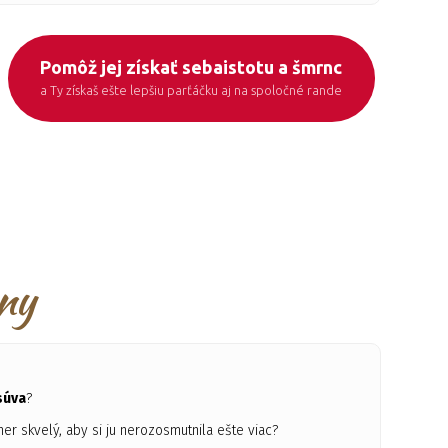
Pomôž jej získať sebaistotu a šmrnc
a Ty získaš ešte lepšiu parťáčku aj na spoločné rande
eny
?
súva
?
tner skvelý, aby si ju nerozosmutnila ešte viac?