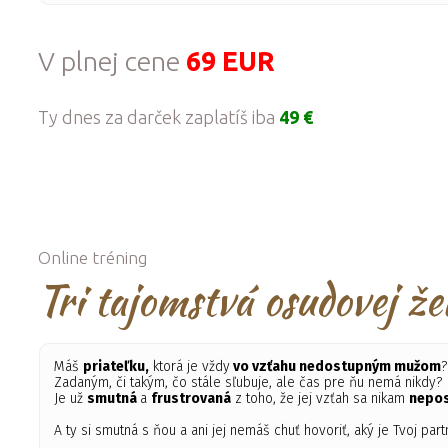
V plnej cene
69 EUR
Ty dnes za darček zaplatíš iba
49 €
Online tréning
Tri tajomstvá osudovej ž
Máš
priateľku,
ktorá je vždy
vo vzťahu nedostupným mužom
Zadaným, či takým, čo stále sľubuje, ale čas pre ňu nemá nikdy?
Je už
smutná
a
frustrovaná
z toho, že jej vzťah sa nikam
nepo
A ty si smutná s ňou a ani jej nemáš chuť hovoriť, aký je Tvoj par