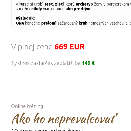
V kurze si urobí
test,
zistí
, ktorý
archetyp
ženy v partnerskom 
s mužmi
nikdy
viac nebudú
ako predtým.
Výsledok:
ONA
konečne
prelomí
začarovaný
kruh
nemožných vzťahov, a 
V plnej cene
669 EUR
Ty dnes za darček zaplatíš iba
149 €
Online tréning
Ako ho neprevalcovať