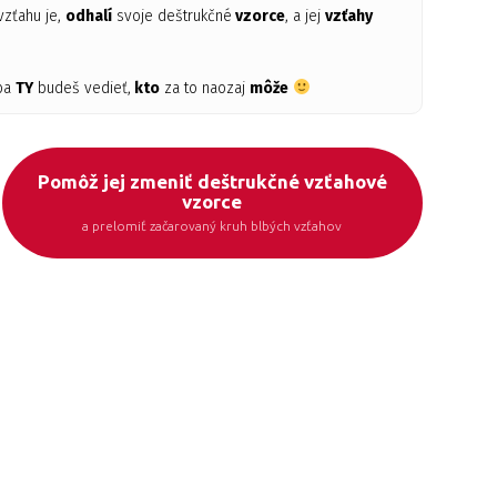
vzťahu je,
odhalí
svoje deštrukčné
vzorce
, a jej
vzťahy
iba
TY
budeš vedieť,
kto
za to naozaj
môže
Pomôž jej zmeniť deštrukčné vzťahové
vzorce
a prelomiť začarovaný kruh blbých vzťahov