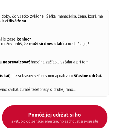
doby, čo všetko zvládne? Šéfka, manažérka, žena, ktorá má
šak
citlivá žena
...
i
je zase
koniec?
e mužov príliš, že
muži sú dnes slabí
a nestačia jej?
ža
neprevalcovať
hneď na začiatku vzťahu a pri tom
ískať
, ale si krásny vzťah s ním aj natrvalo
šťastne udržať.
iac dvíhať zúfalé telefonáty o druhej ráno...
Pomôž jej udržať si ho
a vstúpiť do ženskej energie, no zachovať si svoju silu