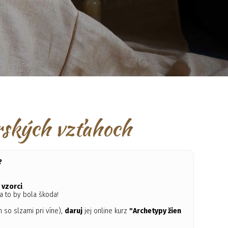
rských vzťahoch
?
vzorci
.
. a to by bola škoda!
 so slzami pri víne),
daruj
jej online kurz
"Archetypy žien