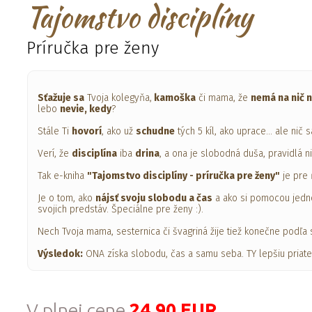
Tajomstvo disciplíny
Príručka pre ženy
Sťažuje sa
Tvoja kolegyňa,
kamoška
či mama, že
nemá na nič 
lebo
nevie, kedy
?
Stále Ti
hovorí
, ako už
schudne
tých 5 kíl, ako uprace... ale nič 
Verí, že
disciplína
iba
drina
, a ona je slobodná duša, pravidlá n
Tak e-kniha
"Tajomstvo disciplíny - príručka pre ženy"
je pre
Je o tom, ako
nájsť svoju slobodu a čas
a ako si pomocou jedno
svojich predstáv. Špeciálne pre ženy :).
Nech Tvoja mama, sesternica či švagriná žije tiež konečne podľa 
Výsledok:
ONA získa slobodu, čas a samu seba. TY lepšiu priat
V plnej cene
24,90 EUR