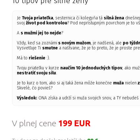
10 tipov pre silné ženy
Je
Tvoja priateľka
, sesternica či kolegyňa tá
silná žena
dnešnej 
svoj
život pod kontrolou
? Pod neprístupným povrchom je to v
A
s mužmi jej to nejde
?
Vždy, keď sa zoznámi
s novým mužom
, je nadšená, ale
po týždn
Vysvetľuje Ti
smutne
a naštvane, že je to preto, že je proste pr
Má to
riešenie
:).
Tvoju priateľku v kurze
naučím 10 jednoduchých tipov
, ako mu
nestratiť svoju silu
.
Je to kurz o tom, ako si aj taká žena môže konečne
muža
nielen
z
Skvelé, čo povieš?
Výsledok:
ONA získa a udrží si muža svojich snov, a TY nebudeš v
V plnej cene
199 EUR