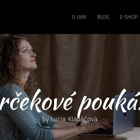
O LWK
BLOG
E-SHOP
rčekové pouká
by Lucia Klapáčová