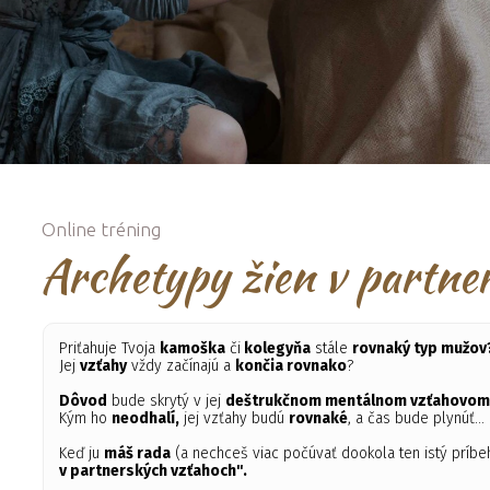
Online tréning
Archetypy žien v partne
Priťahuje Tvoja
kamoška
či
kolegyňa
stále
rovnaký typ mužov
Jej
vzťahy
vždy začínajú a
končia rovnako
?
Dôvod
bude skrytý v jej
deštrukčnom mentálnom vzťahovom 
Kým ho
neodhalí,
jej vzťahy budú
rovnaké
, a čas bude plynúť..
Keď ju
máš rada
(a nechceš viac počúvať dookola ten istý príbeh
v partnerských vzťahoch".