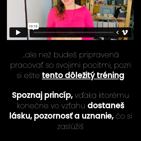
...ale než budeš pripravená
pracovať so svojimi pocitmi, pozri
si ešte
tento dôležitý tréning
Spoznaj princíp,
vďaka ktorému
konečne vo vzťahu
dostaneš
lásku, pozornosť a uznanie,
čo si
zaslúžiš