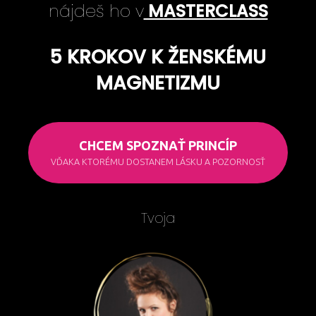
nájdeš ho v
MASTERCLASS
5 KROKOV K ŽENSKÉMU
MAGNETIZMU
CHCEM SPOZNAŤ PRINCÍP
VĎAKA KTORÉMU DOSTANEM LÁSKU A POZORNOSŤ
Tvoja