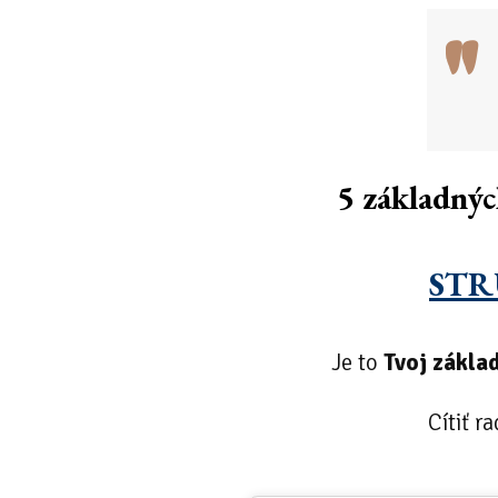
"
5 základnýc
STR
Je to
Tvoj základ
Cítiť r