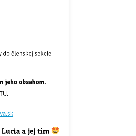
 do členskej sekcie
lým jeho obsahom.
ŠTU.
va.sk
 Lucia a jej tím