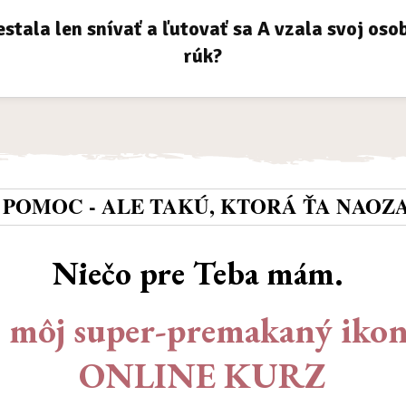
estala len snívať a ľutovať sa A vzala svoj oso
rúk?
 POMOC - ALE TAKÚ, KTORÁ ŤA NAOZ
Niečo pre Teba mám.
o môj super-premakaný iko
ONLINE KURZ