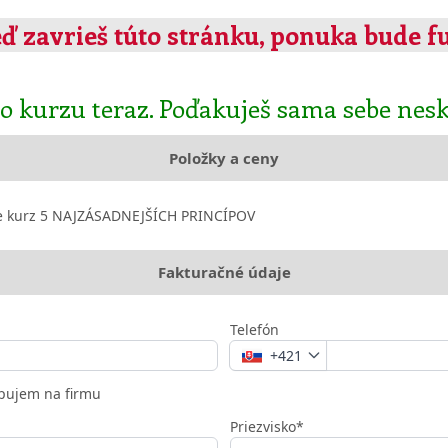
ď zavrieš túto stránku, ponuka bude f
o kurzu teraz. Poďakuješ sama sebe neskô
Položky a ceny
e kurz 5 NAJZÁSADNEJŠÍCH PRINCÍPOV
Fakturačné údaje
Telefón
+421
ujem na firmu
Priezvisko*