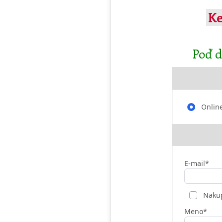
Ke
Poď d
Onlin
E-mail*
Nakup
Meno*