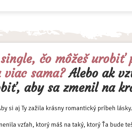
 single, čo môžeš urobiť 
a viac sama?
Alebo ak v
obiť, aby sa zmenil na k
by si aj Ty zažila krásny romantický príbeh lásky.
menila vzťah, ktorý máš na taký, ktorý Ťa bude teš