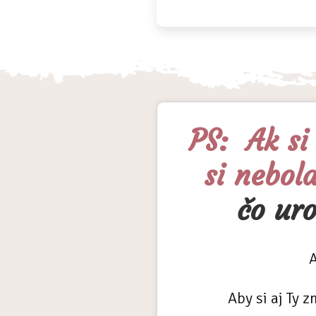
PS: Ak si
si nebol
čo ur
A
Aby si aj Ty z