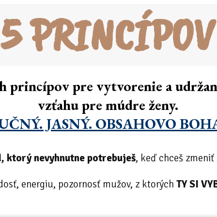
 5 PRINCÍPOV
h princípov pre vytvorenie a udrža
vzťahu pre múdre ženy.
UČNÝ. JASNÝ. OBSAHOVO BOH
, ktorý nevyhnutne potrebuješ
, keď chceš zmeniť 
adosť, energiu, pozornosť mužov, z ktorých
TY SI VY