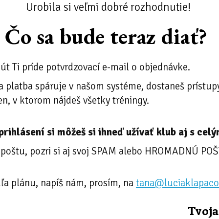
Urobila si veľmi dobré rozhodnutie!
Čo sa bude teraz diať?
t Ti príde potvrdzovací e-mail o objednávke.
a platba spáruje v našom systéme, dostaneš prístupy
n, v ktorom nájdeš všetky tréningy.
prihlásení si môžeš si ihneď užívať klub aj s ce
u poštu, pozri si aj svoj SPAM alebo HROMADNÚ PO
ľa plánu, napíš nám, prosím, na
tana@luciaklapaco
Tvoja