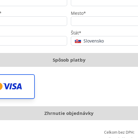
*
Mesto*
Štát*
Slovensko
Spôsob platby
Zhrnutie objednávky
Celkom bez DPH: