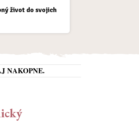
bný
život do svojich
AJ NAKOPNE.
nický