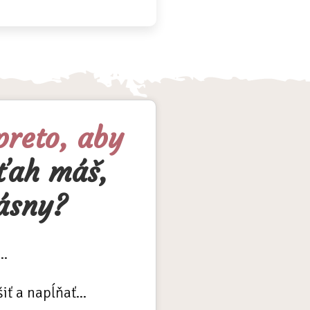
preto, aby
zťah máš,
rásny?
..
iť a napĺňať...