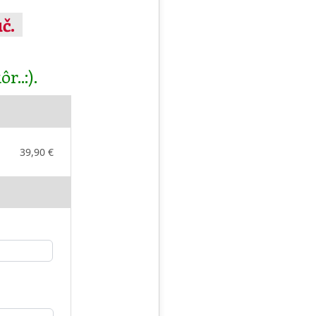
uč.
r..:).
39,90 €