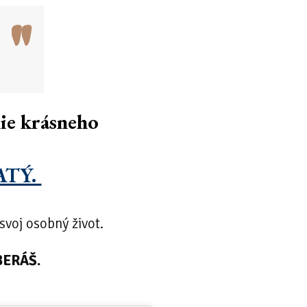
 "
nie krásneho
ATÝ.
svoj osobný život.
BERÁŠ.