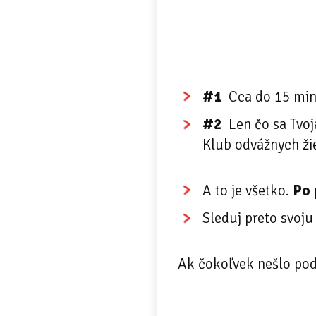
#1
Cca do 15 minú
#2
Len čo sa Tvoj
Klub odvážnych žie
A to je všetko.
Po 
Sleduj preto svoj
Ak čokoľvek nešlo pod