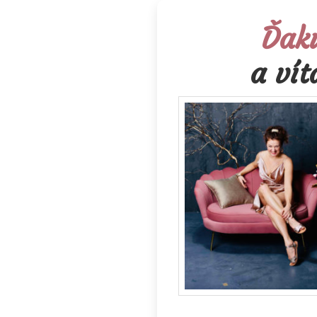
Ďaku
a ví