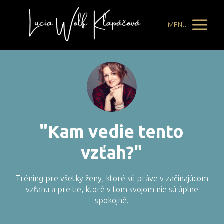
MENU
"Kam vedie tento
vzťah?"
Tréning pre všetky ženy, ktoré sú práve v začínajúcom
vzťahu a pre tie, ktoré v tom svojom nie sú úplne
spokojné.