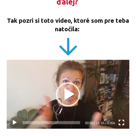
ďalej?
Tak pozri si toto video, ktoré som pre teba
natočila:
Video
prehrávač
00:00
|
16:16
1.00x