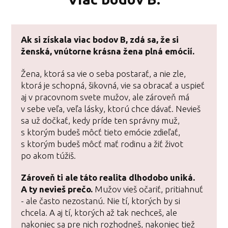
Ak si získala viac bodov B,
zdá sa, že si
ženská, vnútorne krásna žena plná emócií.
Žena, ktorá sa vie o seba postarať, a nie zle,
ktorá je schopná, šikovná, vie sa obracať a uspieť
aj v pracovnom svete mužov, ale zároveň má
v sebe veľa, veľa lásky, ktorú chce dávať. Nevieš
sa už dočkať, kedy príde ten správny muž,
s ktorým budeš môcť tieto emócie zdieľať,
s ktorým budeš môcť mať rodinu a žiť život
po akom túžiš.
Zároveň ti ale táto realita dlhodobo uniká.
A ty nevieš prečo.
Mužov vieš očariť, pritiahnuť
- ale často nezostanú. Nie tí, ktorých by si
chcela. A aj tí, ktorých až tak nechceš, ale
nakoniec sa pre nich rozhodneš, nakoniec tiež