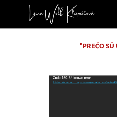
"PREČO SÚ
Video
Code 150: Unknown error.
Stiahnutie súboru: https://www.youtube.com/embed/l
prehrávač