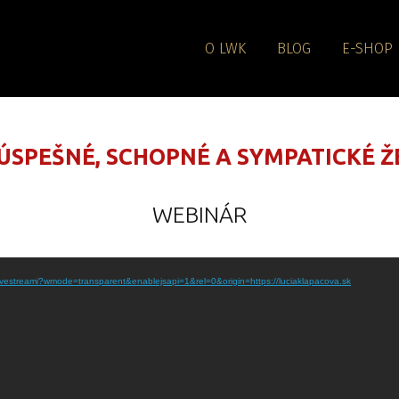
O LWK
BLOG
E-SHOP
 ÚSPEŠNÉ, SCHOPNÉ A SYMPATICKÉ 
WEBINÁR
ivestreami?wmode=transparent&enablejsapi=1&rel=0&origin=https://luciaklapacova.sk