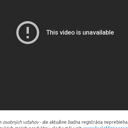
e osobných vzťahov -
ale aktuálne žiadna registrácia neprebieha.