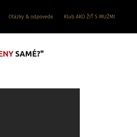
Otázky & odpovede
Klub AKO ŽIŤ S MUŽMI
ŽENY
SAMÉ?"