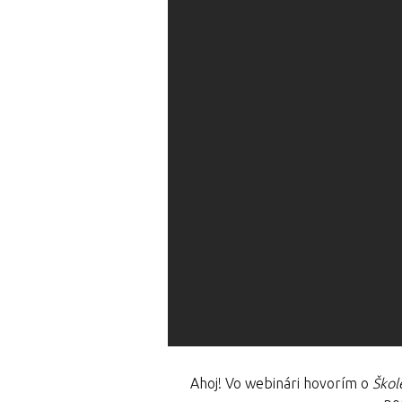
Ahoj! Vo webinári hovorím o
Škol